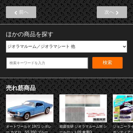
前へ
次へ
ほかの商品を探す
検索
売れ筋商品
オートワールド 1971 シボレ
箱庭技研 ジオラマルームM シ
ジョニーライ
ー カマロ SS 350 ブルー
ールセット09 倉庫D
ポンティア