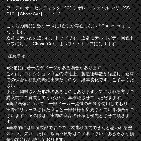
アーテル オーセンティック 1965 シボレー シェベル マリブSS
Z16 【ChaseCar】 1：18
こちらの商品は数ケースに1台しか存在しない「Chase car」に
なります。
通常モデルとの違いは、トップです。通常モデルはボディ同色ト
ップに対し「Chase Car」はホワイトトップになります。
-注意事項-
■外箱には若干のダメージがある場合があります。
これは、コレクション商品の特性上、製造後年数が経過し、倉庫
での保管や移動の際に出来たものや、経年劣化です。ご了承くだ
さい。
また、開封された形跡のあるものもあります。気にされる方はご
購入前にご質問してください。再確認させていただきます。
■商品画像について、一部メーカー提供の画像を使用しており、
実際にリリースされた商品と一部仕様が変更されている場合がご
ざいます。その際は、実際の商品の仕様を優先とさせて頂きま
す。
■基本的には量産製品ですので、製造段階でできたと思われる塗
装ムラ、欠け、汚れ、接着不良等はご了承下さい。あきらかな損
傷の場合は記載しております。