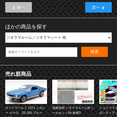
前へ
次へ
ほかの商品を探す
検索
売れ筋商品
オートワールド 1971 シボレ
箱庭技研 ジオラマルームM シ
ジョニーライ
ー カマロ SS 350 ブルー
ールセット09 倉庫D
ポンティア