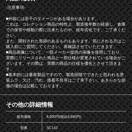
-注意事項-
■外箱には若干のダメージがある場合があります。
これは、コレクション商品の特性上、製造後年数が経過し、倉庫
での保管や移動の際に出来たものや、経年劣化です。ご了承くだ
さい。
また、開封された形跡のあるものもあります。気にされる方はご
購入前にご質問してください。再確認させていただきます。
■商品画像について、一部メーカー提供の画像を使用しており、
実際にリリースされた商品と一部仕様が変更されている場合がご
ざいます。その際は、実際の商品の仕様を優先とさせて頂きま
す。
■基本的には量産製品ですので、製造段階でできたと思われる塗
装ムラ、欠け、汚れ、接着不良等はご了承下さい。あきらかな損
傷の場合は記載しております。
その他の詳細情報
販売価格
8,800円(税込9,680円)
型番
SC143