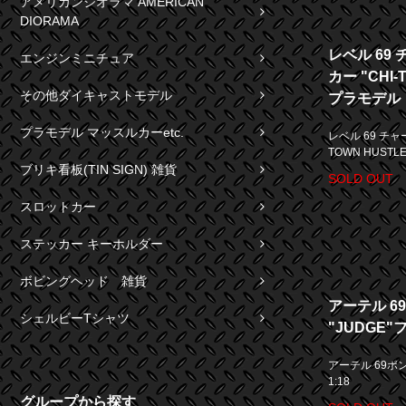
アメリカンジオラマ AMERICAN
DIORAMA
レベル 69
エンジンミニチュア
カー "CHI
その他ダイキャストモデル
プラモデル
プラモデル マッスルカーetc.
レベル 69 チャ
TOWN HUST
ブリキ看板(TIN SIGN) 雑貨
SOLD OUT
スロットカー
ステッカー キーホルダー
ボビングヘッド 雑貨
アーテル 6
シェルビーTシャツ
"JUDGE"
アーテル 69ポン
1:18
グループから探す