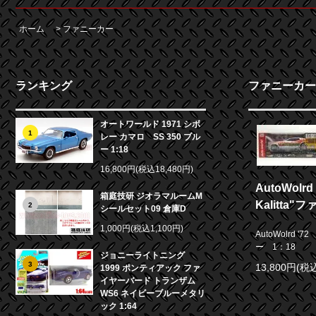
ホーム
>
ファニーカー
ランキング
ファニーカー
オートワールド 1971 シボ
1
レー カマロ SS 350 ブル
ー 1:18
16,800円(税込18,480円)
AutoWolr
箱庭技研 ジオラマルームM
Kalitta
2
シールセット09 倉庫D
1,000円(税込1,100円)
AutoWolrd '
ー 1：18
ジョニーライトニング
3
13,800円(税込
1999 ポンティアック ファ
イヤーバード トランザム
WS6 ネイビーブルーメタリ
ック 1:64