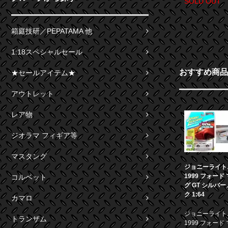
SOLD OUT
箱庭技研／PEPATAMA 他
1:18スペシャルセール
おすすめ商品
★セールアイテム★
アウトレット
レア物
ジオラマ フィギア等
マスタング
ジョニーライト
1999 フォード
コルベット
グ GT シルバ
ク 1:64
カマロ
ジョニーライト
トランザム
1999 フォード