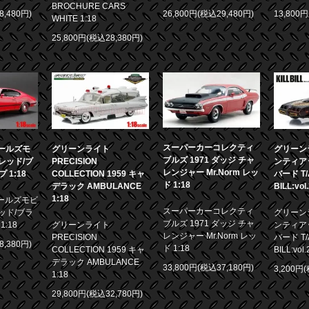
BROCHURE CARS
8,480円)
26,800円(税込29,480円)
13,800
WHITE 1:18
25,800円(税込28,380円)
スーパーカーコレクティ
 オールズモ
グリーンライト
グリーンラ
ブルズ 1971 ダッジ チャ
0 レッド/ブ
PRECISION
ンティア
レンジャー Mr.Norm レッ
1:18
COLLECTION 1959 キャ
バード T/A
ド 1:18
デラック AMBULANCE
BILL:vol
1:18
 オールズモビ
スーパーカーコレクティ
 レッド/ブラ
グリーンラ
ブルズ 1971 ダッジ チャ
:18
グリーンライト
ンティア
レンジャー Mr.Norm レッ
PRECISION
バード T/A
8,380円)
ド 1:18
COLLECTION 1959 キャ
BILL:vol.
デラック AMBULANCE
33,800円(税込37,180円)
3,200円
1:18
29,800円(税込32,780円)