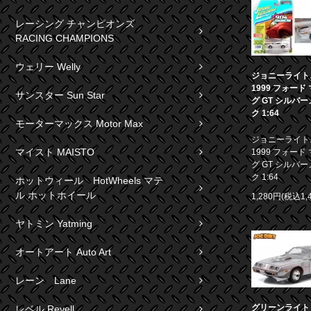
レーシング チャンピオンズ
RACING CHAMPIONS
ウェリー Welly
ジョニーライト
1999 フォード
サンスター Sun Star
グ GT シルバ
ク 1:64
モーターマックス Motor Max
ジョニーライト
マイスト MAISTO
1999 フォード
グ GT シルバ
ク 1:64
ホットウィール HotWheels マテ
ル ホットホイール
1,280円(税込1,
ヤトミン Yatming
オートアート Auto Art
レーン Lane
グリーンライト 1
レベル Revell