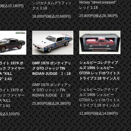
Nickey "street prepped"
ンジ/カスタムグラフィッ
円(税込15,180円)
レッド 1:18
クス 1:18
25,800円(税込28,380円)
18,800円(税込20,680円)
シェルビーコレクティブ
イト 1979 ポ
GMP 1970 ポンティアッ
ルズ 1966 シェルビー
ック ファイヤー
ク GTO ジャッジ TIN
GT350 レッド/ホワイトス
 "KILL
INDIAN JUDGE 1：18
トライプ 1:18 サイン入り
.2" 1:43
GMP 1970 ポンティアッ
シェルビーコレクティブ
イト 1979 ポ
ク GTO ジャッジ TIN
ルズ 1966 シェルビー
ック ファイヤー
INDIAN JUDGE 1：18
GT350 レッド/ホワイトス
 "KILL
25,800円(税込28,380円)
トライプ 1:18 サイン入り
2" 1:43
12,800円(税込14,080円)
(税込3,520円)