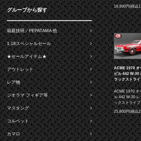
16,800円(税込1
グループから探す
箱庭技研／PEPATAMA 他
1:18スペシャルセール
★セールアイテム★
ACME 1970
アウトレット
ビル 442 W-3
ラックストライプ 
レア物
ACME 1970
ジオラマ フィギア等
ル 442 W-30
ックストライプ 1
マスタング
25,800円(税込2
コルベット
カマロ