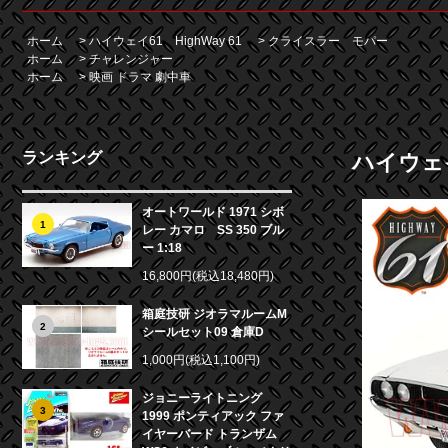
ホーム
>
ハイウェイ61 HighWay 61
>
クライスラー モパー
ホーム
>
チャレンジャー
ホーム
>
映画 ドラマ 劇中車
ランキング
ハイウェイ
オートワールド 1971 シボ
1
レー カマロ SS 350 ブル
ー 1:18
16,800円(税込18,480円)
箱庭技研 ジオラマルームM
2
シールセット09 倉庫D
1,000円(税込1,100円)
ジョニーライトニング
3
1999 ポンティアック ファ
イヤーバード トランザム