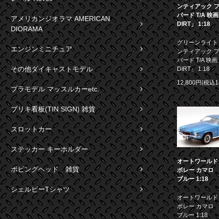
ンティアック 
バード T/A 映
アメリカンジオラマ AMERICAN
DIRT」 1:18
DIORAMA
グリーンライト 1
エンジンミニチュア
ンティアック 
バード T/A 映画
その他ダイキャストモデル
DIRT」 1:18
12,800円(税込1
プラモデル マッスルカーetc.
ブリキ看板(TIN SIGN) 雑貨
スロットカー
ステッカー キーホルダー
オートワールド 1
ボビングヘッド 雑貨
ボレー カマロ S
ブルー 1:18
シェルビーTシャツ
オートワールド 1
ボレー カマロ S
ブルー 1:18