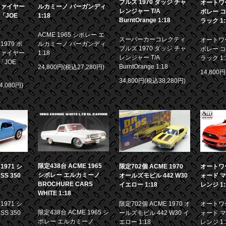
ブルズ 1970 ダッジ チャ
オートワー
ファイヤー
ルカミーノ バーガンディ
レンジャー T/A
ボレー コ
画「JOE
1:18
BurntOrange 1:18
ラック 1:
ACME 1965 シボレー エ
スーパーカーコレクティ
オートワー
979 ポ
ルカミーノ バーガンディ
ブルズ 1970 ダッジ チャ
ボレー コ
ファイヤー
1:18
レンジャー T/A
ラック 1:
「JOE
BurntOrange 1:18
24,800円(税込27,280円)
14,800
34,800円(税込38,280円)
4,080円)
限定438台 ACME 1965
971 シ
限定702個 ACME 1970
オートワー
シボレー エルカミーノ
S 350
オールズモビル 442 W30
ォード マ
BROCHURE CARS
イエロー 1:18
レンジ 1:
WHITE 1:18
971 シ
限定702個 ACME 1970 オ
オートワー
限定438台 ACME 1965 シ
S 350
ールズモビル 442 W30 イ
ォード マ
ボレー エルカミーノ
エロー 1:18
レンジ 1: