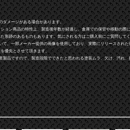
干のダメージがある場合があります。
クション商品の特性上、製造後年数が経過し、倉庫での保管や移動の際
れた形跡のあるものもあります。気にされる方はご購入前にご質問して
ついて、一部メーカー提供の画像を使用しており、実際にリリースされた
様を優先とさせて頂きます。
量産製品ですので、製造段階でできたと思われる塗装ムラ、欠け、汚れ、