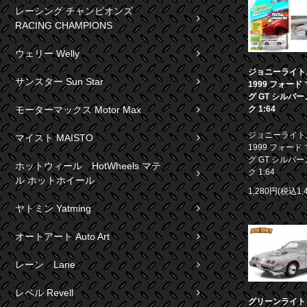
レーシング チャンピオンズ
RACING CHAMPIONS
ウェリー Welly
ジョニーライト
サンスター Sun Star
1999 フォード
グ GT シルバ
ク 1:64
モーターマックス Motor Max
ジョニーライト
マイスト MAISTO
1999 フォード
グ GT シルバ
ホットウィール HotWheels マテ
ク 1:64
ル ホットホイール
1,280円(税込1,
ヤトミン Yatming
オートアート Auto Art
レーン Lane
レベル Revell
グリーンライト 1