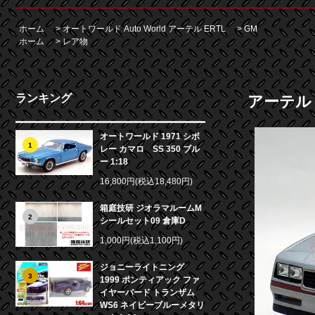
ホーム
>
オートワールド Auto World アーテル ERTL
>
GM
ホーム
>
レア物
ランキング
アーテル 
オートワールド 1971 シボ
1
レー カマロ SS 350 ブル
ー 1:18
16,800円(税込18,480円)
箱庭技研 ジオラマルームM
2
シールセット09 倉庫D
1,000円(税込1,100円)
ジョニーライトニング
3
1999 ポンティアック ファ
イヤーバード トランザム
WS6 ネイビーブルーメタリ