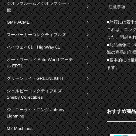
ジオラマルーム／ジオラマシート
-注意事項-
他
■外箱には若
GMP ACME
これは、コレ
スーパーカーコレクティブルズ
また、開封さ
■商品画像に
ハイウェイ61 HighWay 61
際の商品の仕
オートワールド Auto World アーテ
■基本的には
ル ERTL
ます。
グリーンライトGREENLIGHT
シェルビーコレクティブルズ
Shelby Collectibles
ジョニーライトニング Johnny
おすすめ商品
Lightning
M2 Machines