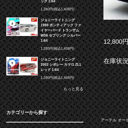
ック 1:64
1,280円(税込1,408円)
ジョニーライトニング
4
1999 ポンティアック ファ
イヤーバード トランザム
WS6 セブリング シルバー
12,800
1:64
1,280円(税込1,408円)
在庫状況 
ジョニーライトニング
5
2002 シボレー カマロ ZL1
レッド 1:64
1,280円(税込1,408円)
もっと見る
カテゴリーから探す
アーテル オーセ