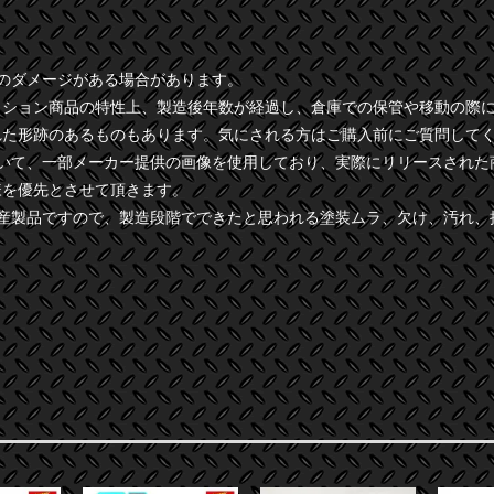
干のダメージがある場合があります。
クション商品の特性上、製造後年数が経過し、倉庫での保管や移動の際
れた形跡のあるものもあります。気にされる方はご購入前にご質問して
ついて、一部メーカー提供の画像を使用しており、実際にリリースされた
様を優先とさせて頂きます。
量産製品ですので、製造段階でできたと思われる塗装ムラ、欠け、汚れ、