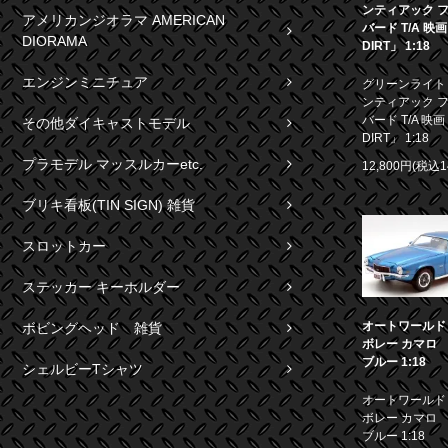
ンティアック 
アメリカンジオラマ AMERICAN
バード T/A 映
DIORAMA
DIRT」 1:18
エンジンミニチュア
グリーンライト 1
ンティアック 
バード T/A 映画
その他ダイキャストモデル
DIRT」 1:18
プラモデル マッスルカーetc.
12,800円(税込1
ブリキ看板(TIN SIGN) 雑貨
スロットカー
ステッカー キーホルダー
オートワールド 1
ボビングヘッド 雑貨
ボレー カマロ S
ブルー 1:18
シェルビーTシャツ
オートワールド 1
ボレー カマロ S
ブルー 1:18