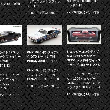
Nickey "street prepped"
ンジ/カスタムグラフィッ
円(税込15,180円)
レッド 1:18
クス 1:18
25,800円(税込28,380円)
18,800円(税込20,680円)
シェルビーコレクティブ
イト 1979 ポ
GMP 1970 ポンティアッ
ルズ 1966 シェルビー
ック ファイヤー
ク GTO ジャッジ TIN
GT350 レッド/ホワイトス
 "KILL
INDIAN JUDGE 1：18
トライプ 1:18 サイン入り
.2" 1:43
GMP 1970 ポンティアッ
シェルビーコレクティブ
イト 1979 ポ
ク GTO ジャッジ TIN
ルズ 1966 シェルビー
ック ファイヤー
INDIAN JUDGE 1：18
GT350 レッド/ホワイトス
 "KILL
25,800円(税込28,380円)
トライプ 1:18 サイン入り
2" 1:43
12,800円(税込14,080円)
(税込3,520円)