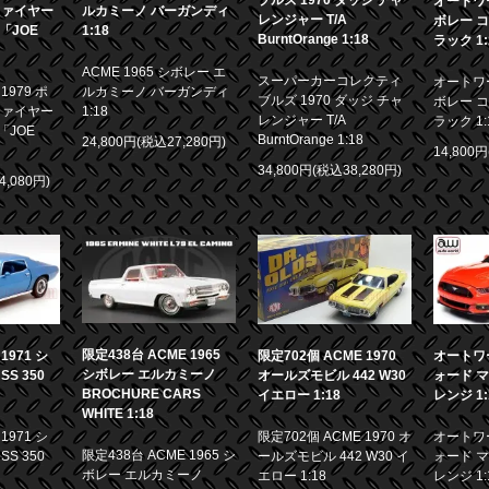
ブルズ 1970 ダッジ チャ
オートワー
ファイヤー
ルカミーノ バーガンディ
レンジャー T/A
ボレー コ
画「JOE
1:18
BurntOrange 1:18
ラック 1:
ACME 1965 シボレー エ
スーパーカーコレクティ
オートワー
979 ポ
ルカミーノ バーガンディ
ブルズ 1970 ダッジ チャ
ボレー コ
ファイヤー
1:18
レンジャー T/A
ラック 1:
「JOE
BurntOrange 1:18
24,800円(税込27,280円)
14,800
34,800円(税込38,280円)
4,080円)
限定438台 ACME 1965
971 シ
限定702個 ACME 1970
オートワー
シボレー エルカミーノ
S 350
オールズモビル 442 W30
ォード マ
BROCHURE CARS
イエロー 1:18
レンジ 1:
WHITE 1:18
971 シ
限定702個 ACME 1970 オ
オートワー
限定438台 ACME 1965 シ
S 350
ールズモビル 442 W30 イ
ォード マ
ボレー エルカミーノ
エロー 1:18
レンジ 1: