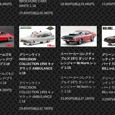
BROCHURE CARS
8,480円)
26,800円(税込29,480円)
13,800
WHITE 1:18
25,800円(税込28,380円)
スーパーカーコレクティ
 オールズモ
グリーンライト
グリーンラ
ブルズ 1971 ダッジ チャ
0 レッド/ブ
PRECISION
ンティア
レンジャー Mr.Norm レッ
1:18
COLLECTION 1959 キャ
バード T/A
ド 1:18
デラック AMBULANCE
BILL:vol
1:18
 オールズモビ
スーパーカーコレクティ
 レッド/ブラ
グリーンラ
ブルズ 1971 ダッジ チャ
:18
グリーンライト
ンティア
レンジャー Mr.Norm レッ
PRECISION
バード T/A
8,380円)
ド 1:18
COLLECTION 1959 キャ
BILL:vol.
デラック AMBULANCE
33,800円(税込37,180円)
3,200円
1:18
29,800円(税込32,780円)