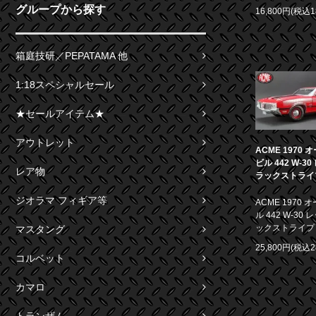
グループから探す
16,800円(税込1
箱庭技研／PEPATAMA 他
1:18スペシャルセール
★セールアイテム★
アウトレット
ACME 1970
ビル 442 W-3
レア物
ラックストライプ 
ジオラマ フィギア等
ACME 1970
ル 442 W-30
ックストライプ 1
マスタング
25,800円(税込2
コルベット
カマロ