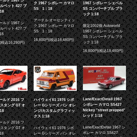
ルド 1967 シ
ク 1967 シボレー カマロ
1967 シボレー シェベル
ルベット 427 ブ
SS 1：18
SS コンバーチブル ブラ
18
ック 1:18
アーテル オーセンティッ
ルド 1967 シ
ク 1967 シボレー カマロ
限定1002個 Autoworld
ルベット 427 ブ
SS 1：18
1967 シボレー シェベル
18
SS コンバーチブル ブラ
16,800円(税込18,480円)
ック 1:18
円(税込16,280円)
16,800円(税込18,480円)
Lane/ExactDetail 1967
ルド 2016 フ
ハイウェイ61 1976 シボ
シボレー カマロ SS427
スタング GT オ
レー Gシリーズ バン オレ
Nickey "street prepped"
18
ンジ/カスタムグラフィッ
レッド 1:18
クス 1:18
ルド 2016 フ
Lane/ExactDetail 1967 シ
スタング GT オ
ハイウェイ61 1976 シボ
ボレー カマロ SS427
18
レー Gシリーズ バン オレ