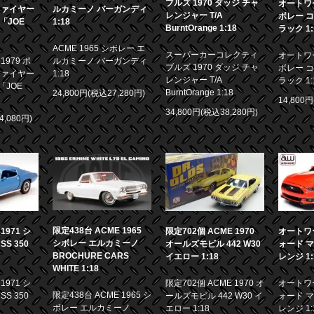
ブルズ 1970 ダッジ チャ
オートワー
ファイヤー
ルカミーノ バーガンディ
レンジャー T/A
ボレー コ
画「JOE
1:18
BurntOrange 1:18
ラック 1:
ACME 1965 シボレー エ
スーパーカーコレクティ
オートワー
979 ポ
ルカミーノ バーガンディ
ブルズ 1970 ダッジ チャ
ボレー コ
ファイヤー
1:18
レンジャー T/A
ラック 1:
「JOE
BurntOrange 1:18
24,800円(税込27,280円)
14,800
34,800円(税込38,280円)
4,080円)
限定438台 ACME 1965
971 シ
限定702個 ACME 1970
オートワー
シボレー エルカミーノ
S 350
オールズモビル 442 W30
ォード マ
BROCHURE CARS
イエロー 1:18
レンジ 1:
WHITE 1:18
971 シ
限定702個 ACME 1970 オ
オートワー
限定438台 ACME 1965 シ
S 350
ールズモビル 442 W30 イ
ォード マ
ボレー エルカミーノ
エロー 1:18
レンジ 1: