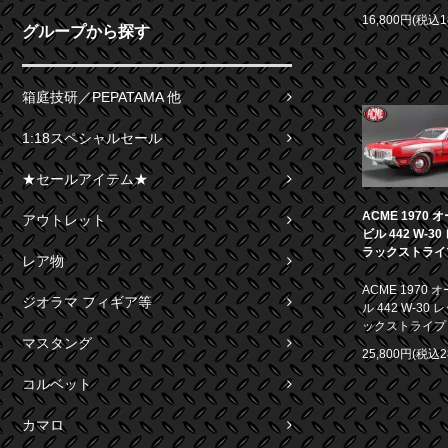
16,800円(税込1
グループから探す
箱庭技研／PEPATAMA 他
1:18スペシャルセール
★セールアイテム★
ACME 1970
アウトレット
ビル 442 W-3
ラックストライプ 
レア物
ACME 1970
ジオラマ フィギア等
ル 442 W-30
ックストライプ 1
マスタング
25,800円(税込2
コルベット
カマロ