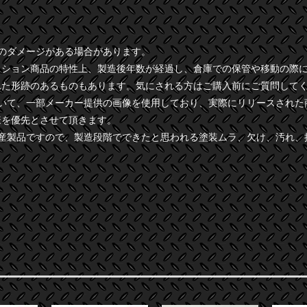
干のダメージがある場合があります。
クション商品の特性上、製造後年数が経過し、倉庫での保管や移動の際
れた形跡のあるものもあります。気にされる方はご購入前にご質問して
ついて、一部メーカー提供の画像を使用しており、実際にリリースされた
様を優先とさせて頂きます。
量産製品ですので、製造段階でできたと思われる塗装ムラ、欠け、汚れ、