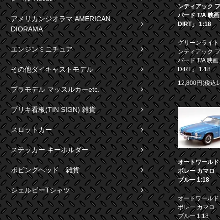
ンティアック 
バード T/A 映
アメリカンジオラマ AMERICAN
DIRT」 1:18
DIORAMA
グリーンライト 1
エンジンミニチュア
ンティアック 
バード T/A 映画
その他ダイキャストモデル
DIRT」 1:18
12,800円(税込1
プラモデル マッスルカーetc.
ブリキ看板(TIN SIGN) 雑貨
スロットカー
ステッカー キーホルダー
オートワールド 1
ボビングヘッド 雑貨
ボレー カマロ S
ブルー 1:18
シェルビーTシャツ
オートワールド 1
ボレー カマロ S
ブルー 1:18