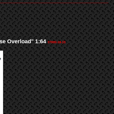
e Overload" 1:64
37000-18-15