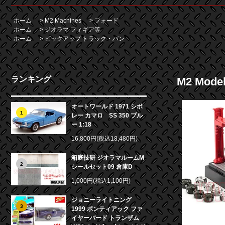
ホーム
>
M2 Machines
>
フォード
ホーム
>
ジオラマ フィギア等
ホーム
>
ピックアップ トラック・バン
ランキング
M2 Mode
オートワールド 1971 シボ
1
レー カマロ SS 350 ブル
ー 1:18
16,800円(税込18,480円)
箱庭技研 ジオラマルームM
2
シールセット09 倉庫D
1,000円(税込1,100円)
ジョニーライトニング
3
1999 ポンティアック ファ
イヤーバード トランザム