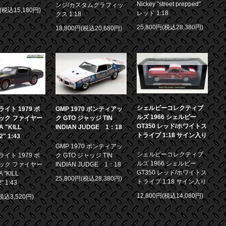
Nickey "street prepped"
ンジ/カスタムグラフィッ
円(税込15,180円)
レッド 1:18
クス 1:18
25,800円(税込28,380円)
18,800円(税込20,680円)
シェルビーコレクティブ
イト 1979 ポ
GMP 1970 ポンティアッ
ルズ 1966 シェルビー
ック ファイヤー
ク GTO ジャッジ TIN
GT350 レッド/ホワイトス
 "KILL
INDIAN JUDGE 1：18
トライプ 1:18 サイン入り
.2" 1:43
GMP 1970 ポンティアッ
シェルビーコレクティブ
イト 1979 ポ
ク GTO ジャッジ TIN
ルズ 1966 シェルビー
ック ファイヤー
INDIAN JUDGE 1：18
GT350 レッド/ホワイトス
 "KILL
25,800円(税込28,380円)
トライプ 1:18 サイン入り
2" 1:43
12,800円(税込14,080円)
(税込3,520円)