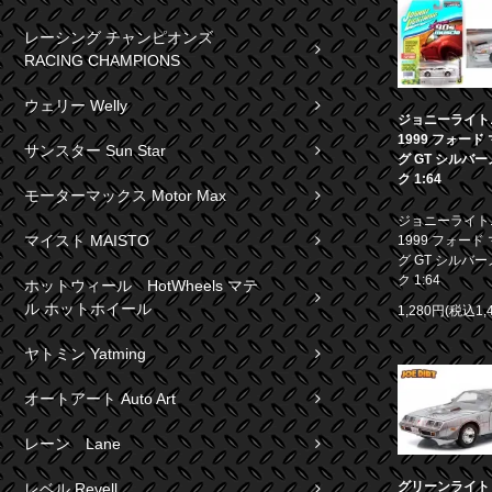
レーシング チャンピオンズ
RACING CHAMPIONS
ウェリー Welly
ジョニーライト
1999 フォード
サンスター Sun Star
グ GT シルバ
ク 1:64
モーターマックス Motor Max
ジョニーライト
マイスト MAISTO
1999 フォード
グ GT シルバ
ク 1:64
ホットウィール HotWheels マテ
ル ホットホイール
1,280円(税込1,
ヤトミン Yatming
オートアート Auto Art
レーン Lane
グリーンライト 1
レベル Revell