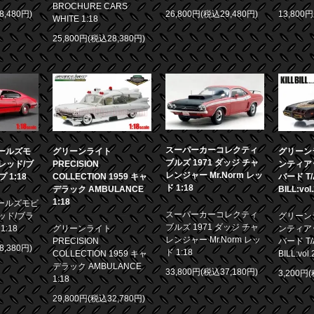
BROCHURE CARS
8,480円)
26,800円(税込29,480円)
13,800
WHITE 1:18
25,800円(税込28,380円)
スーパーカーコレクティ
 オールズモ
グリーンライト
グリーンラ
ブルズ 1971 ダッジ チャ
0 レッド/ブ
PRECISION
ンティア
レンジャー Mr.Norm レッ
1:18
COLLECTION 1959 キャ
バード T/A
ド 1:18
デラック AMBULANCE
BILL:vol
1:18
 オールズモビ
スーパーカーコレクティ
 レッド/ブラ
グリーンラ
ブルズ 1971 ダッジ チャ
:18
グリーンライト
ンティア
レンジャー Mr.Norm レッ
PRECISION
バード T/A
8,380円)
ド 1:18
COLLECTION 1959 キャ
BILL:vol.
デラック AMBULANCE
33,800円(税込37,180円)
3,200円
1:18
29,800円(税込32,780円)