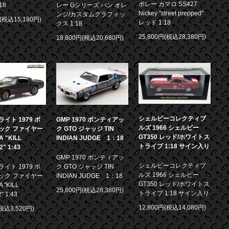
ボレー カマロ SS427
18
レー Gシリーズ バン オレ
Nickey "street prepped"
ンジ/カスタムグラフィッ
円(税込15,180円)
レッド 1:18
クス 1:18
25,800円(税込28,380円)
18,800円(税込20,680円)
シェルビーコレクティブ
イト 1979 ポ
GMP 1970 ポンティアッ
ルズ 1966 シェルビー
ック ファイヤー
ク GTO ジャッジ TIN
GT350 レッド/ホワイトス
 "KILL
INDIAN JUDGE 1：18
トライプ 1:18 サイン入り
.2" 1:43
GMP 1970 ポンティアッ
シェルビーコレクティブ
イト 1979 ポ
ク GTO ジャッジ TIN
ルズ 1966 シェルビー
ック ファイヤー
INDIAN JUDGE 1：18
GT350 レッド/ホワイトス
 "KILL
25,800円(税込28,380円)
トライプ 1:18 サイン入り
2" 1:43
12,800円(税込14,080円)
(税込3,520円)