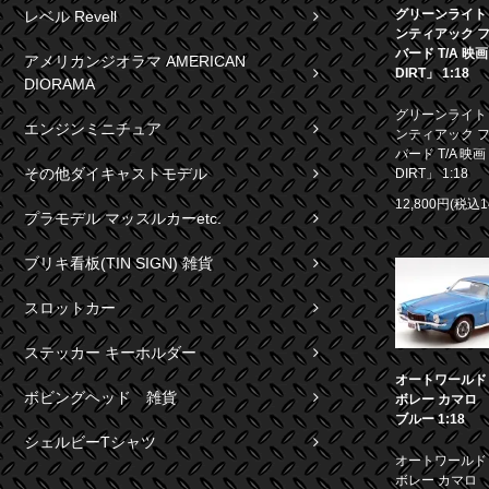
グリーンライト 1
レベル Revell
ンティアック 
バード T/A 映
アメリカンジオラマ AMERICAN
DIRT」 1:18
DIORAMA
グリーンライト 1
エンジンミニチュア
ンティアック 
バード T/A 映画
その他ダイキャストモデル
DIRT」 1:18
12,800円(税込1
プラモデル マッスルカーetc.
ブリキ看板(TIN SIGN) 雑貨
スロットカー
ステッカー キーホルダー
オートワールド 1
ボビングヘッド 雑貨
ボレー カマロ S
ブルー 1:18
シェルビーTシャツ
オートワールド 1
ボレー カマロ S