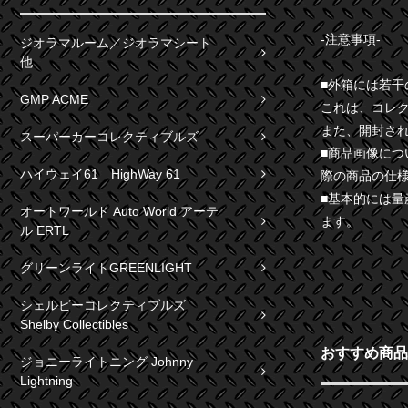
-注意事項-
ジオラマルーム／ジオラマシート
他
■外箱には若
GMP ACME
これは、コレ
また、開封さ
スーパーカーコレクティブルズ
■商品画像に
ハイウェイ61 HighWay 61
際の商品の仕
■基本的には
オートワールド Auto World アーテ
ます。
ル ERTL
グリーンライトGREENLIGHT
シェルビーコレクティブルズ
Shelby Collectibles
おすすめ商品
ジョニーライトニング Johnny
Lightning