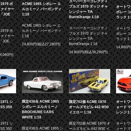
スーパーカーコレクティ
979 ポ
ACME 1965 シボレー エ
ブルズ 1970 ダッジ チャ
オートワー
ファイヤー
ルカミーノ バーガンディ
レンジャー T/A
ボレー コ
画「JOE
1:18
BurntOrange 1:18
ラック 1:
ACME 1965 シボレー エ
スーパーカーコレクティ
オートワー
979 ポ
ルカミーノ バーガンディ
ブルズ 1970 ダッジ チャ
ボレー コ
ファイヤー
1:18
レンジャー T/A
ラック 1:
「JOE
BurntOrange 1:18
24,800円(税込27,280円)
14,800
34,800円(税込38,280円)
4,080円)
限定438台 ACME 1965
971 シ
限定702個 ACME 1970
オートワー
シボレー エルカミーノ
S 350
オールズモビル 442 W30
ォード マ
BROCHURE CARS
イエロー 1:18
レンジ 1:
WHITE 1:18
971 シ
限定702個 ACME 1970 オ
オートワー
限定438台 ACME 1965 シ
S 350
ールズモビル 442 W30 イ
ォード マ