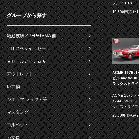
ブルー 1:18
16,800円(税込1
グループから探す
箱庭技研／PEPATAMA 他
1:18スペシャルセール
★セールアイテム★
ACME 1970
アウトレット
ビル 442 W-3
ラックストライプ 
レア物
ACME 1970
ジオラマ フィギア等
ル 442 W-30
ックストライプ 1
マスタング
25,800円(税込2
コルベット
カマロ