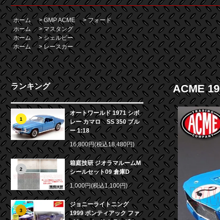
ホーム
>
GMP ACME
>
フォード
ホーム
>
マスタング
ホーム
>
シェルビー
ホーム
>
レースカー
ランキング
ACME 19
オートワールド 1971 シボ
1
レー カマロ SS 350 ブル
ー 1:18
16,800円(税込18,480円)
箱庭技研 ジオラマルームM
2
シールセット09 倉庫D
1,000円(税込1,100円)
ジョニーライトニング
3
1999 ポンティアック ファ