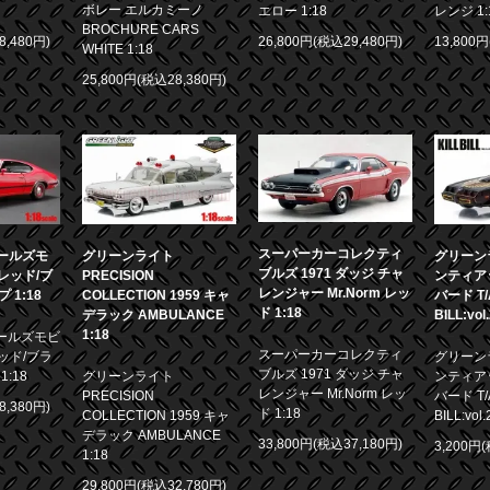
ボレー エルカミーノ
エロー 1:18
レンジ 1:
BROCHURE CARS
8,480円)
26,800円(税込29,480円)
13,800
WHITE 1:18
25,800円(税込28,380円)
スーパーカーコレクティ
 オールズモ
グリーンライト
グリーンラ
ブルズ 1971 ダッジ チャ
0 レッド/ブ
PRECISION
ンティア
レンジャー Mr.Norm レッ
1:18
COLLECTION 1959 キャ
バード T/A
ド 1:18
デラック AMBULANCE
BILL:vol
1:18
 オールズモビ
スーパーカーコレクティ
 レッド/ブラ
グリーンラ
ブルズ 1971 ダッジ チャ
:18
グリーンライト
ンティア
レンジャー Mr.Norm レッ
PRECISION
バード T/A
8,380円)
ド 1:18
COLLECTION 1959 キャ
BILL:vol.
デラック AMBULANCE
33,800円(税込37,180円)
3,200円
1:18
29,800円(税込32,780円)