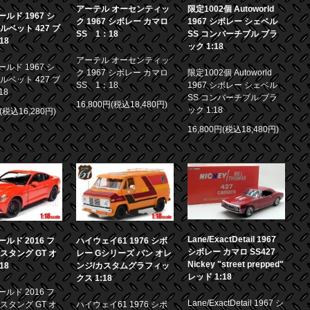
アーテル オーセンティッ
限定1002個 Autoworld
ルド 1967 シ
ク 1967 シボレー カマロ
1967 シボレー シェベル
ルベット 427 ブ
SS 1：18
SS コンバーチブル ブラ
18
ック 1:18
アーテル オーセンティッ
ルド 1967 シ
ク 1967 シボレー カマロ
限定1002個 Autoworld
ルベット 427 ブ
SS 1：18
1967 シボレー シェベル
18
SS コンバーチブル ブラ
16,800円(税込18,480円)
ック 1:18
円(税込16,280円)
16,800円(税込18,480円)
Lane/ExactDetail 1967
ルド 2016 フ
ハイウェイ61 1976 シボ
シボレー カマロ SS427
スタング GT オ
レー Gシリーズ バン オレ
Nickey "street prepped"
18
ンジ/カスタムグラフィッ
レッド 1:18
クス 1:18
ルド 2016 フ
Lane/ExactDetail 1967 シ
スタング GT オ
ハイウェイ61 1976 シボ