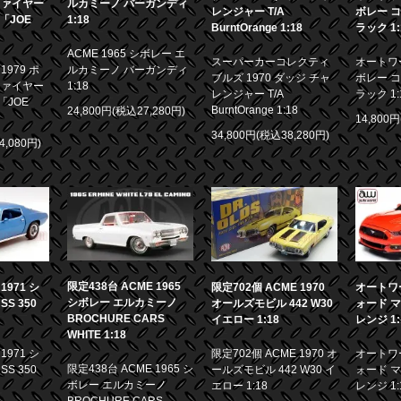
ファイヤー
ルカミーノ バーガンディ
レンジャー T/A
ボレー コ
画「JOE
1:18
BurntOrange 1:18
ラック 1:
ACME 1965 シボレー エ
スーパーカーコレクティ
オートワー
979 ポ
ルカミーノ バーガンディ
ブルズ 1970 ダッジ チャ
ボレー コ
ファイヤー
1:18
レンジャー T/A
ラック 1:
「JOE
BurntOrange 1:18
24,800円(税込27,280円)
14,800
34,800円(税込38,280円)
4,080円)
限定438台 ACME 1965
971 シ
限定702個 ACME 1970
オートワー
シボレー エルカミーノ
S 350
オールズモビル 442 W30
ォード マ
BROCHURE CARS
イエロー 1:18
レンジ 1:
WHITE 1:18
971 シ
限定702個 ACME 1970 オ
オートワー
限定438台 ACME 1965 シ
S 350
ールズモビル 442 W30 イ
ォード マ
ボレー エルカミーノ
エロー 1:18
レンジ 1:
BROCHURE CARS