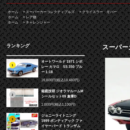
ホーム
>
スーパーカーコレクティブルズ
>
クライスラー モパー
ホーム
>
レア物
ホーム
>
チャレンジャー
ランキング
スーパーカ
オートワールド 1971 シボ
1
レー カマロ SS 350 ブル
ー 1:18
16,800円(税込18,480円)
箱庭技研 ジオラマルームM
2
シールセット09 倉庫D
1,000円(税込1,100円)
ジョニーライトニング
3
1999 ポンティアック ファ
イヤーバード トランザム