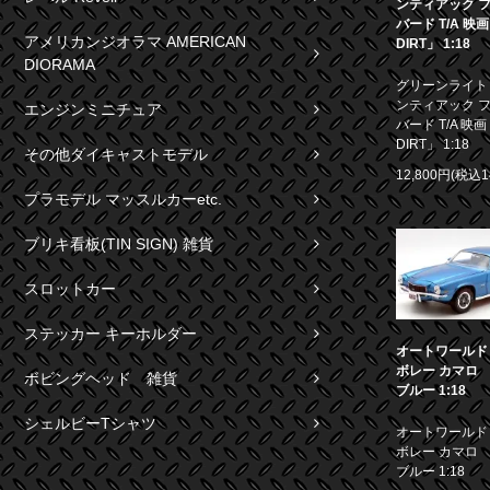
ンティアック 
バード T/A 映
アメリカンジオラマ AMERICAN
DIRT」 1:18
DIORAMA
グリーンライト 1
ンティアック 
エンジンミニチュア
バード T/A 映画
DIRT」 1:18
その他ダイキャストモデル
12,800円(税込1
プラモデル マッスルカーetc.
ブリキ看板(TIN SIGN) 雑貨
スロットカー
ステッカー キーホルダー
オートワールド 1
ボレー カマロ S
ボビングヘッド 雑貨
ブルー 1:18
シェルビーTシャツ
オートワールド 1
ボレー カマロ S
ブルー 1:18