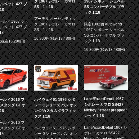
ク 1967 シボレー カマロ
1967 シボレー シェベル
ルベット 427 ブ
SS 1：18
SS コンバーチブル ブラ
18
ック 1:18
アーテル オーセンティッ
ルド 1967 シ
ク 1967 シボレー カマロ
限定1002個 Autoworld
ルベット 427 ブ
SS 1：18
1967 シボレー シェベル
18
SS コンバーチブル ブラ
16,800円(税込18,480円)
ック 1:18
円(税込16,280円)
16,800円(税込18,480円)
Lane/ExactDetail 1967
ルド 2016 フ
ハイウェイ61 1976 シボ
シボレー カマロ SS427
スタング GT オ
レー Gシリーズ バン オレ
Nickey "street prepped"
18
ンジ/カスタムグラフィッ
レッド 1:18
クス 1:18
ルド 2016 フ
Lane/ExactDetail 1967 シ
スタング GT オ
ハイウェイ61 1976 シボ
ボレー カマロ SS427
18
レー Gシリーズ バン オレ
Nickey "street prepped"