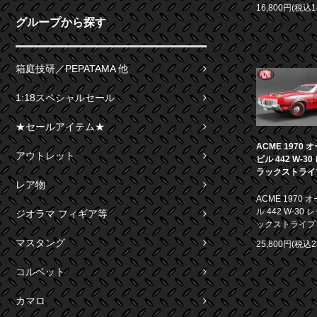
16,800円(税込1
グループから探す
箱庭技研／PEPATAMA 他
1:18スペシャルセール
★セールアイテム★
ACME 1970
アウトレット
ビル 442 W-3
ラックストライプ 
レア物
ACME 1970
ル 442 W-30
ジオラマ フィギア等
ックストライプ 1
マスタング
25,800円(税込2
コルベット
カマロ