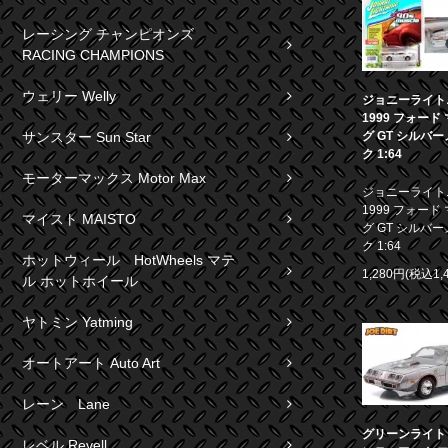
レーシング チャンピオンズ
RACING CHAMPIONS
ウェリー Welly
ジョニーライト
1999 フォード
グ GT シルバ
サンスター Sun Star
ク 1:64
モーターマックス Motor Max
ジョニーライト
1999 フォード
マイスト MAISTO
グ GT シルバ
ク 1:64
ホットウィール HotWheels マテ
1,280円(税込1,
ル ホットホイール
ヤトミン Yatming
オートアート Auto Art
レーン Lane
グリーンライト 1
レベル Revell