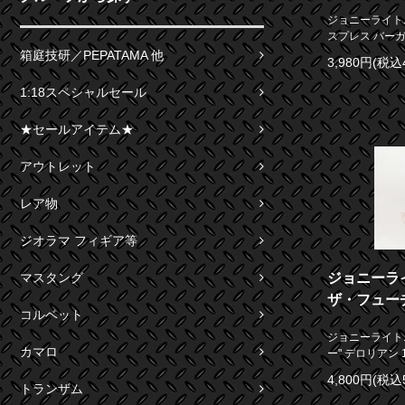
ジョニーライトニ
スプレス バーガン
箱庭技研／PEPATAMA 他
3,980円(税込
1:18スペシャルセール
★セールアイテム★
アウトレット
レア物
ジオラマ フィギア等
ジョニーラ
マスタング
ザ・フューチ
コルベット
ジョニーライト
カマロ
ー" デロリアン 1
4,800円(税込
トランザム