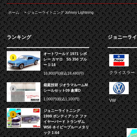
ホーム
>
ジョニーライトニング Johnny Lightning
ランキング
ジョニーライトニ
オートワールド 1971 シボ
1
レー カマロ SS 350 ブル
ー 1:18
クライスラー
16,800円(税込18,480円)
箱庭技研 ジオラマルームM
2
シールセット09 倉庫D
1,000円(税込1,100円)
VW
ジョニーライトニング
3
1999 ポンティアック ファ
イヤーバード トランザム
WS6 ネイビーブルーメタリ
ック 1:64