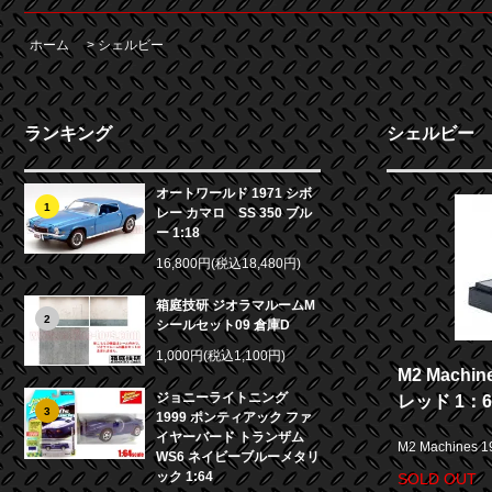
ホーム
>
シェルビー
ランキング
シェルビー
オートワールド 1971 シボ
1
レー カマロ SS 350 ブル
ー 1:18
16,800円(税込18,480円)
箱庭技研 ジオラマルームM
2
シールセット09 倉庫D
1,000円(税込1,100円)
M2 Machi
ジョニーライトニング
レッド 1：6
3
1999 ポンティアック ファ
イヤーバード トランザム
M2 Machines
WS6 ネイビーブルーメタリ
ック 1:64
SOLD OUT