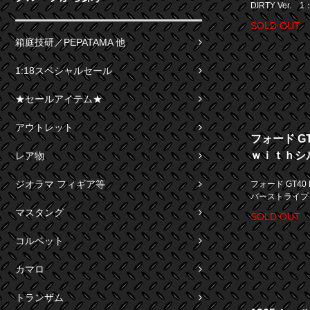
DIRTY Ver. 1
SOLD OUT
箱庭技研／PEPATAMA 他
1:18スペシャルセール
★セールアイテム★
アウトレット
フォード G
ｗｉｔｈシ
レア物
ジオラマ フィギア等
フォード GT4
バーストライプ 
マスタング
SOLD OUT
コルベット
カマロ
トランザム