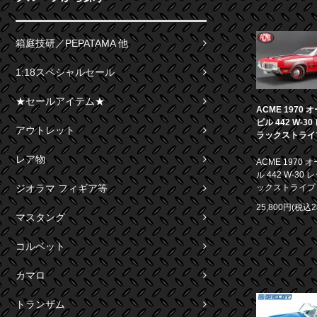
箱庭技研／PEPATAMA 他
1:18スペシャルセール
★セールアイテム★
ACME 1970
ビル 442 W-3
アウトレット
ラックストライプ 
レア物
ACME 1970
ル 442 W-30
ジオラマ フィギア等
ックストライプ 1
25,800円(税込2
マスタング
コルベット
カマロ
トランザム