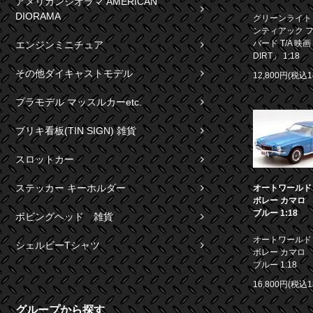
アメリカンジオラマ AMERICAN
DIORAMA
グリーンライト 1
ンティアック 
バード T/A 映画
エンジンミニチュア
DIRT」 1:18
その他ダイキャストモデル
12,800円(税込1
プラモデル マッスルカーetc.
ブリキ看板(TIN SIGN) 雑貨
スロットカー
ステッカー キーホルダー
オートワールド 1
ボレー カマロ S
ブルー 1:18
ボビングヘッド 雑貨
オートワールド 1
シェルビーTシャツ
ボレー カマロ S
ブルー 1:18
16,800円(税込1
グループから探す