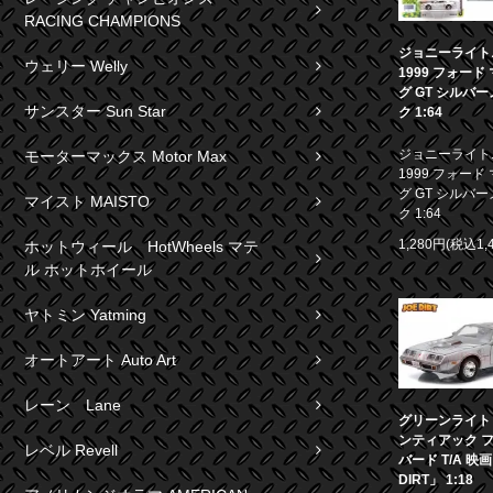
RACING CHAMPIONS
ジョニーライト
ウェリー Welly
1999 フォード
グ GT シルバ
サンスター Sun Star
ク 1:64
ジョニーライト
モーターマックス Motor Max
1999 フォード
グ GT シルバ
マイスト MAISTO
ク 1:64
1,280円(税込1,
ホットウィール HotWheels マテ
ル ホットホイール
ヤトミン Yatming
オートアート Auto Art
レーン Lane
グリーンライト 1
ンティアック 
レベル Revell
バード T/A 映
DIRT」 1:18