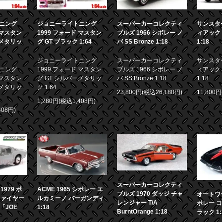
ニング
ジョニーライトニング
スーパーカーコレクティ
サンスター
 マスタン
1999 フォード マスタン
ブルズ 1966 シボレー ノ
ィアック 
ーメタリッ
グ GT ブラック 1:64
バ SS Bronze 1:18
1:18
ジョニーライトニング
スーパーカーコレクティ
サンスター
ニング
1999 フォード マスタン
ブルズ 1966 シボレー ノ
ィアック 
 マスタン
グ GT シルバーメタリッ
バ SS Bronze 1:18
1:18
ーメタリッ
ク 1:64
23,800円(税込26,180円)
11,800
1,280円(税込1,408円)
408円)
スーパーカーコレクティ
979 ポ
ACME 1965 シボレー エ
ブルズ 1970 ダッジ チャ
オートワー
ファイヤー
ルカミーノ バーガンディ
レンジャー T/A
ボレー コ
画「JOE
1:18
BurntOrange 1:18
ラック 1: