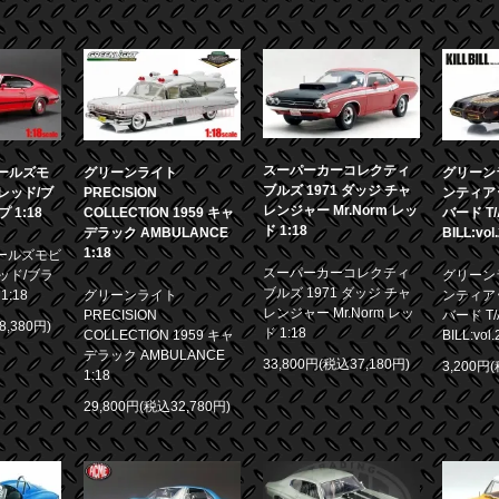
スーパーカーコレクティ
 オールズモ
グリーンライト
グリーンラ
ブルズ 1971 ダッジ チャ
0 レッド/ブ
PRECISION
ンティア
レンジャー Mr.Norm レッ
1:18
COLLECTION 1959 キャ
バード T/A
ド 1:18
デラック AMBULANCE
BILL:vol
1:18
 オールズモビ
スーパーカーコレクティ
 レッド/ブラ
グリーンラ
ブルズ 1971 ダッジ チャ
:18
グリーンライト
ンティア
レンジャー Mr.Norm レッ
PRECISION
バード T/A
8,380円)
ド 1:18
COLLECTION 1959 キャ
BILL:vol.
デラック AMBULANCE
33,800円(税込37,180円)
3,200円
1:18
29,800円(税込32,780円)