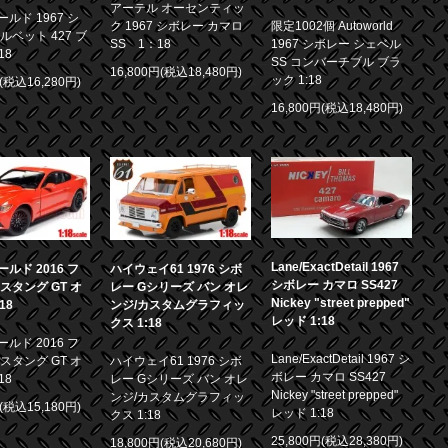
アーテル オーセンティッ
ルド 1967 シ
ク 1967 シボレー カマロ
限定1002個 Autoworld
ルベット 427 ブ
SS 1：18
1967 シボレー シェベル
18
SS コンバーチブル ブラ
16,800円(税込18,480円)
ック 1:18
円(税込16,280円)
16,800円(税込18,480円)
Lane/ExactDetail 1967
ルド 2016 フ
ハイウェイ61 1976 シボ
シボレー カマロ SS427
スタング GT オ
レー Gシリーズ バン オレ
Nickey "street prepped"
18
ンジ/カスタムグラフィッ
レッド 1:18
クス 1:18
ルド 2016 フ
Lane/ExactDetail 1967 シ
スタング GT オ
ハイウェイ61 1976 シボ
ボレー カマロ SS427
18
レー Gシリーズ バン オレ
Nickey "street prepped"
ンジ/カスタムグラフィッ
円(税込15,180円)
レッド 1:18
クス 1:18
25,800円(税込28,380円)
18,800円(税込20,680円)