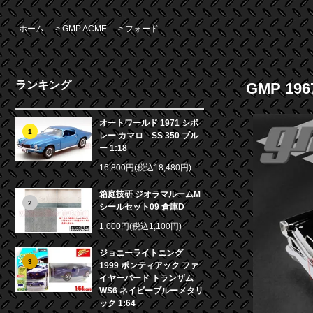
ホーム
>
GMP ACME
>
フォード
ランキング
GMP 19
オートワールド 1971 シボ
1
レー カマロ SS 350 ブル
ー 1:18
16,800円(税込18,480円)
箱庭技研 ジオラマルームM
2
シールセット09 倉庫D
1,000円(税込1,100円)
ジョニーライトニング
3
1999 ポンティアック ファ
イヤーバード トランザム
WS6 ネイビーブルーメタリ
ック 1:64