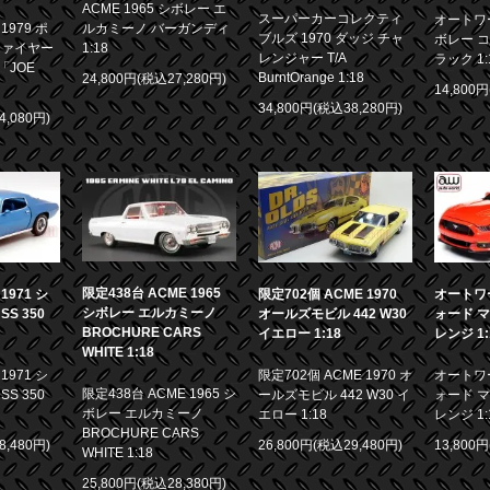
ACME 1965 シボレー エ
スーパーカーコレクティ
オートワー
979 ポ
ルカミーノ バーガンディ
ブルズ 1970 ダッジ チャ
ボレー コ
ファイヤー
1:18
レンジャー T/A
ラック 1:
「JOE
BurntOrange 1:18
24,800円(税込27,280円)
14,800
34,800円(税込38,280円)
4,080円)
限定438台 ACME 1965
971 シ
限定702個 ACME 1970
オートワー
シボレー エルカミーノ
S 350
オールズモビル 442 W30
ォード マ
BROCHURE CARS
イエロー 1:18
レンジ 1:
WHITE 1:18
971 シ
限定702個 ACME 1970 オ
オートワー
限定438台 ACME 1965 シ
S 350
ールズモビル 442 W30 イ
ォード マ
ボレー エルカミーノ
エロー 1:18
レンジ 1:
BROCHURE CARS
8,480円)
26,800円(税込29,480円)
13,800
WHITE 1:18
25,800円(税込28,380円)