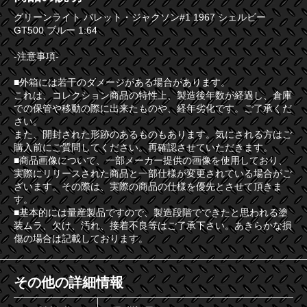
グリーンライト バレット・ジャクソン#1 1967 シェルビー
GT500 ブルー 1:64
-注意事項-
■外箱には若干のダメージがある場合があります。
これは、コレクション商品の特性上、製造後年数が経過し、倉庫
での保管や移動の際に出来たものや、経年劣化です。ご了承くだ
さい。
また、開封された形跡のあるものもあります。気にされる方はご
購入前にご質問してください。再確認させていただきます。
■商品画像について、一部メーカー提供の画像を使用しており、
実際にリリースされた商品と一部仕様が変更されている場合がご
ざいます。その際は、実際の商品の仕様を優先とさせて頂きま
す。
■基本的には量産製品ですので、製造段階でできたと思われる塗
装ムラ、欠け、汚れ、接着不良等はご了承下さい。あきらかな損
傷の場合は記載しております。
その他の詳細情報