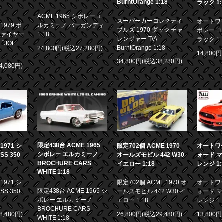
BurntOrange 1:18
ラック 1:
ACME 1965 シボレー エ
スーパーカーコレクティ
オートワー
979 ポ
ルカミーノ バーガンディ
ブルズ 1970 ダッジ チャ
ボレー コ
ファイヤー
1:18
レンジャー T/A
ラック 1:
「JOE
BurntOrange 1:18
24,800円(税込27,280円)
14,800
34,800円(税込38,280円)
4,080円)
限定438台 ACME 1965
971 シ
限定702個 ACME 1970
オートワー
シボレー エルカミーノ
S 350
オールズモビル 442 W30
ォード マ
BROCHURE CARS
イエロー 1:18
レンジ 1:
WHITE 1:18
971 シ
限定702個 ACME 1970 オ
オートワー
限定438台 ACME 1965 シ
S 350
ールズモビル 442 W30 イ
ォード マ
ボレー エルカミーノ
エロー 1:18
レンジ 1:
BROCHURE CARS
8,480円)
26,800円(税込29,480円)
13,800
WHITE 1:18