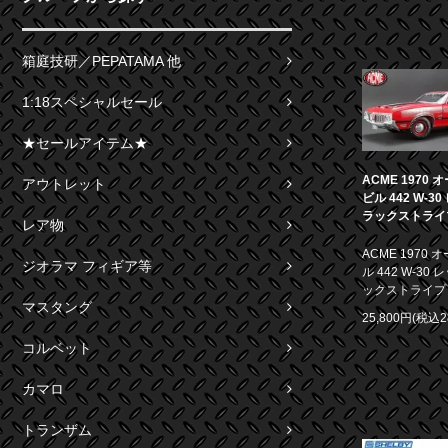
箱庭技研／PEPATAMA 他
1:18スペシャルセール
★セールアイテム★
ACME 1970
アウトレット
ビル 442 W-3
ラックストライプ 
レア物
ACME 1970
ジオラマ フィギア等
ル 442 W-30
ックストライプ 1
マスタング
25,800円(税込2
コルベット
カマロ
トランザム