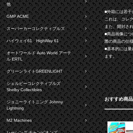
他
■外箱には若
GMP ACME
これは、コレ
また、開封さ
スーパーカーコレクティブルズ
■商品画像に
ハイウェイ61 HighWay 61
際の商品の仕
■基本的には
オートワールド Auto World アーテ
ます。
ル ERTL
グリーンライトGREENLIGHT
シェルビーコレクティブルズ
Shelby Collectibles
おすすめ商品
ジョニーライトニング Johnny
Lightning
M2 Machines
レーシング チャンピオンズ