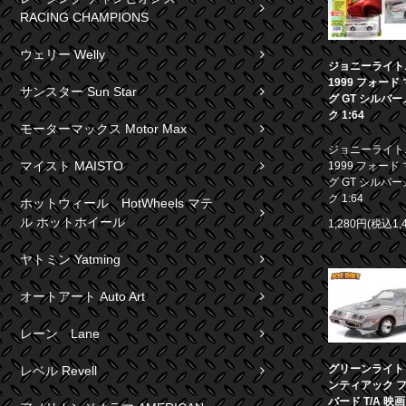
RACING CHAMPIONS
ウェリー Welly
ジョニーライト
1999 フォード
サンスター Sun Star
グ GT シルバ
ク 1:64
モーターマックス Motor Max
ジョニーライト
マイスト MAISTO
1999 フォード
グ GT シルバ
ク 1:64
ホットウィール HotWheels マテ
ル ホットホイール
1,280円(税込1,
ヤトミン Yatming
オートアート Auto Art
レーン Lane
グリーンライト 1
レベル Revell
ンティアック 
バード T/A 映