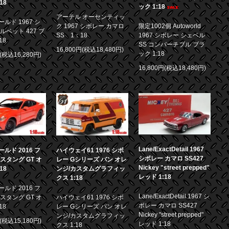
18
ック 1:18
アーテル オーセンティッ
ルド 1967 シ
ク 1967 シボレー カマロ
限定1002個 Autoworld
ルベット 427 ブ
SS 1：18
1967 シボレー シェベル
18
SS コンバーチブル ブラ
16,800円(税込18,480円)
ック 1:18
円(税込16,280円)
16,800円(税込18,480円)
Lane/ExactDetail 1967
ルド 2016 フ
ハイウェイ61 1976 シボ
シボレー カマロ SS427
スタング GT オ
レー Gシリーズ バン オレ
Nickey "street prepped"
18
ンジ/カスタムグラフィッ
レッド 1:18
クス 1:18
ルド 2016 フ
Lane/ExactDetail 1967 シ
スタング GT オ
ハイウェイ61 1976 シボ
ボレー カマロ SS427
18
レー Gシリーズ バン オレ
Nickey "street prepped"
ンジ/カスタムグラフィッ
円(税込15,180円)
レッド 1:18
クス 1:18