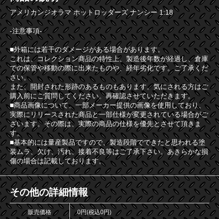
アメリカンジオラマ ホットロッダーズ ナンシー 1:18
-注意事項-
■外箱には若干のダメージがある場合があります。
これは、コレクション商品の特性上、製造後年数が経過し、倉庫
での保管や移動の際に出来たものや、経年劣化です。ご了承くだ
さい。
また、開封された形跡のあるものもあります。気にされる方はご
購入前にご質問してください。再確認させていただきます。
■商品画像について、一部メーカー提供の画像を使用しており、
実際にリリースされた商品と一部仕様が変更されている場合がご
ざいます。その際は、実際の商品の仕様を優先とさせて頂きま
す。
■基本的には量産製品ですので、製造段階でできたと思われる塗
装ムラ、欠け、汚れ、接着不良等はご了承下さい。あきらかな損
傷の場合は記載しております。
その他の詳細情報
販売価格
0円(税込0円)