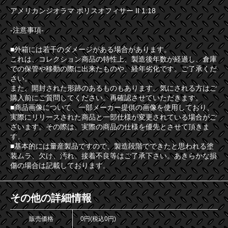
アメリカンジオラマ ポリスオフィサー II 1:18
-注意事項-
■外箱には若干のダメージがある場合があります。
これは、コレクション商品の特性上、製造後年数が経過し、倉庫
での保管や移動の際に出来たものや、経年劣化です。ご了承くだ
さい。
また、開封された形跡のあるものもあります。気にされる方はご
購入前にご質問してください。再確認させていただきます。
■商品画像について、一部メーカー提供の画像を使用しており、
実際にリリースされた商品と一部仕様が変更されている場合がご
ざいます。その際は、実際の商品の仕様を優先とさせて頂きま
す。
■基本的には量産製品ですので、製造段階でできたと思われる塗
装ムラ、欠け、汚れ、接着不良等はご了承下さい。あきらかな損
傷の場合は記載しております。
その他の詳細情報
販売価格
0円(税込0円)