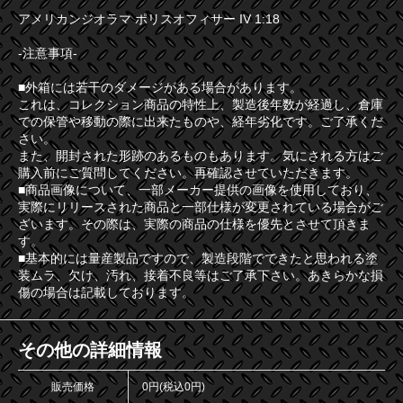
アメリカンジオラマ ポリスオフィサー IV 1:18
-注意事項-
■外箱には若干のダメージがある場合があります。
これは、コレクション商品の特性上、製造後年数が経過し、倉庫
での保管や移動の際に出来たものや、経年劣化です。ご了承くだ
さい。
また、開封された形跡のあるものもあります。気にされる方はご
購入前にご質問してください。再確認させていただきます。
■商品画像について、一部メーカー提供の画像を使用しており、
実際にリリースされた商品と一部仕様が変更されている場合がご
ざいます。その際は、実際の商品の仕様を優先とさせて頂きま
す。
■基本的には量産製品ですので、製造段階でできたと思われる塗
装ムラ、欠け、汚れ、接着不良等はご了承下さい。あきらかな損
傷の場合は記載しております。
その他の詳細情報
販売価格
0円(税込0円)