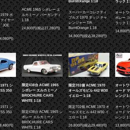
BurntOrange 1:18
ラック 1:
ACME 1965 シボレー エ
スーパーカーコレクティ
オートワー
979 ポ
ルカミーノ バーガンディ
ブルズ 1970 ダッジ チャ
ボレー コ
ファイヤー
1:18
レンジャー T/A
ラック 1:
「JOE
BurntOrange 1:18
24,800円(税込27,280円)
14,800
34,800円(税込38,280円)
4,080円)
限定438台 ACME 1965
971 シ
限定702個 ACME 1970
オートワー
シボレー エルカミーノ
S 350
オールズモビル 442 W30
ォード マ
BROCHURE CARS
イエロー 1:18
レンジ 1:
WHITE 1:18
971 シ
限定702個 ACME 1970 オ
オートワー
限定438台 ACME 1965 シ
S 350
ールズモビル 442 W30 イ
ォード マ
ボレー エルカミーノ
エロー 1:18
レンジ 1:
BROCHURE CARS
8,480円)
26,800円(税込29,480円)
13,800
WHITE 1:18