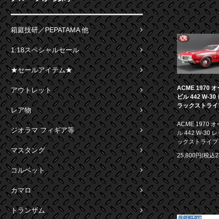
箱庭技研／PEPATAMA 他
1:18スペシャルセール
★セールアイテム★
ACME 1970
アウトレット
ビル 442 W-3
ラックストライプ 
レア物
ACME 1970
ジオラマ フィギア等
ル 442 W-30
ックストライプ 1
マスタング
25,800円(税込2
コルベット
カマロ
トランザム