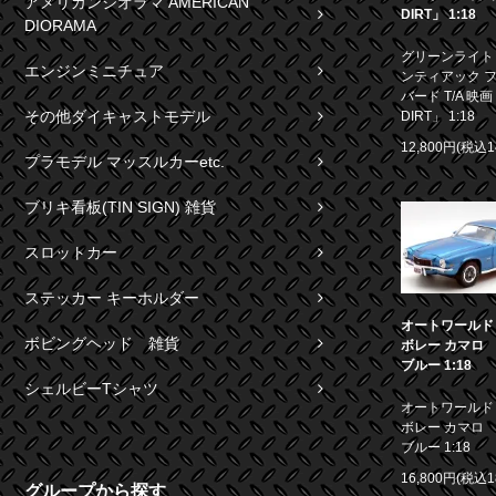
アメリカンジオラマ AMERICAN
DIRT」 1:18
DIORAMA
グリーンライト 1
エンジンミニチュア
ンティアック 
バード T/A 映画
その他ダイキャストモデル
DIRT」 1:18
12,800円(税込1
プラモデル マッスルカーetc.
ブリキ看板(TIN SIGN) 雑貨
スロットカー
ステッカー キーホルダー
オートワールド 1
ボビングヘッド 雑貨
ボレー カマロ S
ブルー 1:18
シェルビーTシャツ
オートワールド 1
ボレー カマロ S
ブルー 1:18
16,800円(税込1
グループから探す