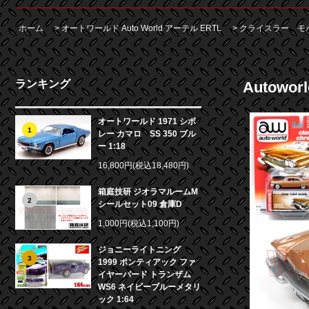
ホーム
>
オートワールド Auto World アーテル ERTL
>
クライスラー モ
ランキング
Autowo
オートワールド 1971 シボ
1
レー カマロ SS 350 ブル
ー 1:18
16,800円(税込18,480円)
箱庭技研 ジオラマルームM
2
シールセット09 倉庫D
1,000円(税込1,100円)
ジョニーライトニング
3
1999 ポンティアック ファ
イヤーバード トランザム
WS6 ネイビーブルーメタリ
ック 1:64