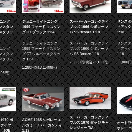
ニング
ジョニーライトニング
スーパーカーコレクティ
サンスター
 マスタン
1999 フォード マスタン
ブルズ 1966 シボレー ノ
ィアック 
ーメタリッ
グ GT ブラック 1:64
バ SS Bronze 1:18
1:18
ジョニーライトニング
スーパーカーコレクティ
サンスター
ニング
1999 フォード マスタン
ブルズ 1966 シボレー ノ
ィアック 
 マスタン
グ GT シルバーメタリッ
バ SS Bronze 1:18
1:18
ーメタリッ
ク 1:64
23,800円(税込26,180円)
11,800
1,280円(税込1,408円)
408円)
スーパーカーコレクティ
979 ポ
ACME 1965 シボレー エ
ブルズ 1970 ダッジ チャ
オートワー
ファイヤー
ルカミーノ バーガンディ
レンジャー T/A
ボレー コ
画「JOE
1:18