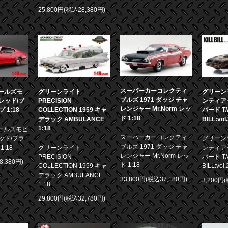
25,800円(税込28,380円)
スーパーカーコレクティ
 オールズモ
グリーンライト
グリーンラ
ブルズ 1971 ダッジ チャ
0 レッド/ブ
PRECISION
ンティア
レンジャー Mr.Norm レッ
1:18
COLLECTION 1959 キャ
バード T/A
ド 1:18
デラック AMBULANCE
BILL:vol
1:18
 オールズモビ
スーパーカーコレクティ
 レッド/ブラ
グリーンラ
ブルズ 1971 ダッジ チャ
:18
グリーンライト
ンティア
レンジャー Mr.Norm レッ
PRECISION
バード T/A
8,380円)
ド 1:18
COLLECTION 1959 キャ
BILL:vol.
デラック AMBULANCE
33,800円(税込37,180円)
3,200円
1:18
29,800円(税込32,780円)