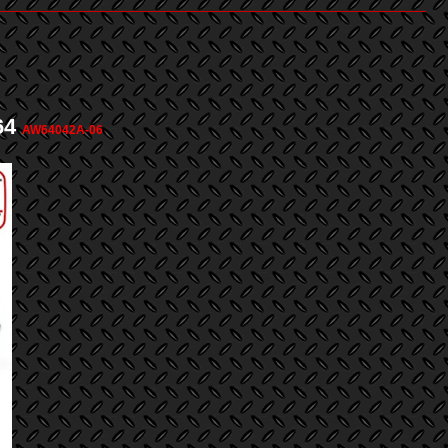
64
AW64042A-06