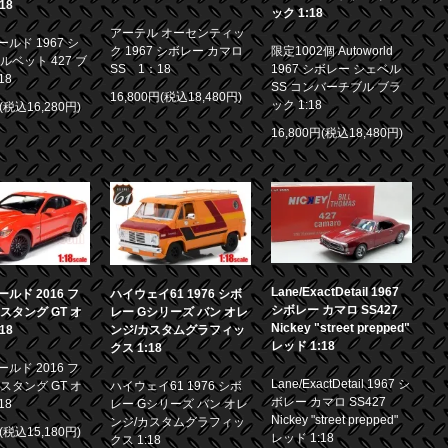
18
ック 1:18
アーテル オーセンティッ
ルド 1967 シ
ク 1967 シボレー カマロ
限定1002個 Autoworld
ルベット 427 ブ
SS 1：18
1967 シボレー シェベル
18
SS コンバーチブル ブラ
16,800円(税込18,480円)
ック 1:18
円(税込16,280円)
16,800円(税込18,480円)
Lane/ExactDetail 1967
ルド 2016 フ
ハイウェイ61 1976 シボ
シボレー カマロ SS427
スタング GT オ
レー Gシリーズ バン オレ
Nickey "street prepped"
18
ンジ/カスタムグラフィッ
レッド 1:18
クス 1:18
ルド 2016 フ
Lane/ExactDetail 1967 シ
スタング GT オ
ハイウェイ61 1976 シボ
ボレー カマロ SS427
18
レー Gシリーズ バン オレ
Nickey "street prepped"
ンジ/カスタムグラフィッ
円(税込15,180円)
レッド 1:18
クス 1:18