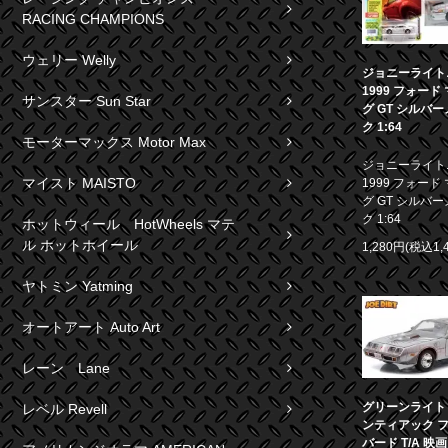
RACING CHAMPIONS
ウェリー Welly
ジョニーライト
1999 フォード
サンスター Sun Star
グ GT シルバ
ク 1:64
モーターマックス Motor Max
ジョニーライト
マイスト MAISTO
1999 フォード
グ GT シルバ
ク 1:64
ホットウィール HotWheels マテ
ル ホットホイール
1,280円(税込1,
ヤトミン Yatming
オートアート Auto Art
レーン Lane
グリーンライト 1
レベル Revell
ンティアック 
バード T/A 映