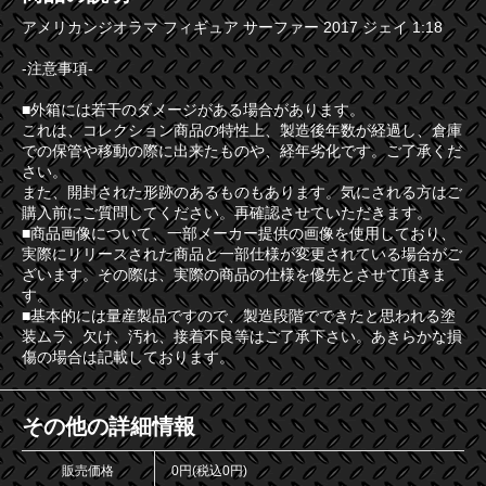
アメリカンジオラマ フィギュア サーファー 2017 ジェイ 1:18
-注意事項-
■外箱には若干のダメージがある場合があります。
これは、コレクション商品の特性上、製造後年数が経過し、倉庫
での保管や移動の際に出来たものや、経年劣化です。ご了承くだ
さい。
また、開封された形跡のあるものもあります。気にされる方はご
購入前にご質問してください。再確認させていただきます。
■商品画像について、一部メーカー提供の画像を使用しており、
実際にリリースされた商品と一部仕様が変更されている場合がご
ざいます。その際は、実際の商品の仕様を優先とさせて頂きま
す。
■基本的には量産製品ですので、製造段階でできたと思われる塗
装ムラ、欠け、汚れ、接着不良等はご了承下さい。あきらかな損
傷の場合は記載しております。
その他の詳細情報
販売価格
0円(税込0円)