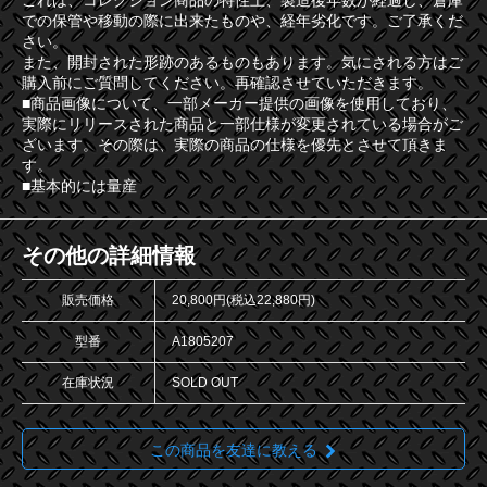
これは、コレクション商品の特性上、製造後年数が経過し、倉庫
での保管や移動の際に出来たものや、経年劣化です。ご了承くだ
さい。
また、開封された形跡のあるものもあります。気にされる方はご
購入前にご質問してください。再確認させていただきます。
■商品画像について、一部メーカー提供の画像を使用しており、
実際にリリースされた商品と一部仕様が変更されている場合がご
ざいます。その際は、実際の商品の仕様を優先とさせて頂きま
す。
■基本的には量産
その他の詳細情報
販売価格
20,800円(税込22,880円)
型番
A1805207
在庫状況
SOLD OUT
この商品を友達に教える