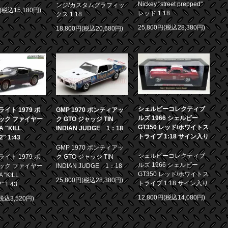
Nickey "street prepped"
ンジ/カスタムグラフィッ
円(税込15,180円)
レッド 1:18
クス 1:18
25,800円(税込28,380円)
18,800円(税込20,680円)
シェルビーコレクティブ
イト 1979 ポ
GMP 1970 ポンティアッ
ルズ 1966 シェルビー
ック ファイヤー
ク GTO ジャッジ TIN
GT350 レッド/ホワイトス
 "KILL
INDIAN JUDGE 1：18
トライプ 1:18 サイン入り
.2" 1:43
GMP 1970 ポンティアッ
シェルビーコレクティブ
イト 1979 ポ
ク GTO ジャッジ TIN
ルズ 1966 シェルビー
ック ファイヤー
INDIAN JUDGE 1：18
GT350 レッド/ホワイトス
 "KILL
25,800円(税込28,380円)
トライプ 1:18 サイン入り
2" 1:43
12,800円(税込14,080円)
(税込3,520円)