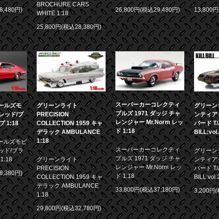
BROCHURE CARS
8,480円)
26,800円(税込29,480円)
13,800
WHITE 1:18
25,800円(税込28,380円)
スーパーカーコレクティ
 オールズモ
グリーンライト
グリーンラ
ブルズ 1971 ダッジ チャ
0 レッド/ブ
PRECISION
ンティア
レンジャー Mr.Norm レッ
1:18
COLLECTION 1959 キャ
バード T/A
ド 1:18
デラック AMBULANCE
BILL:vol
1:18
 オールズモビ
スーパーカーコレクティ
 レッド/ブラ
グリーンラ
ブルズ 1971 ダッジ チャ
:18
グリーンライト
ンティア
レンジャー Mr.Norm レッ
PRECISION
バード T/A
8,380円)
ド 1:18
COLLECTION 1959 キャ
BILL:vol.
デラック AMBULANCE
33,800円(税込37,180円)
3,200円
1:18
29,800円(税込32,780円)