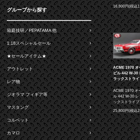
16,800円(税込1
グループから探す
箱庭技研／PEPATAMA 他
1:18スペシャルセール
★セールアイテム★
ACME 1970
アウトレット
ビル 442 W-3
ラックストライプ 
レア物
ACME 1970
ジオラマ フィギア等
ル 442 W-30
ックストライプ 1
マスタング
25,800円(税込2
コルベット
カマロ