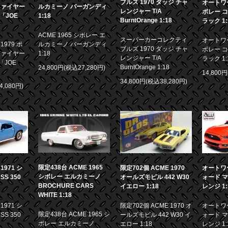
ブルズ 1970 ダッジ チャ
オートワー
ファイヤー
ルカミーノ バーガンディ
レンジャー T/A
ボレー コ
画「JOE
1:18
BurntOrange 1:18
ラック 1:
ACME 1965 シボレー エ
スーパーカーコレクティ
オートワー
979 ポ
ルカミーノ バーガンディ
ブルズ 1970 ダッジ チャ
ボレー コ
ファイヤー
1:18
レンジャー T/A
ラック 1:
「JOE
BurntOrange 1:18
24,800円(税込27,280円)
14,800
34,800円(税込38,280円)
4,080円)
限定438台 ACME 1965
971 シ
限定702個 ACME 1970
オートワー
シボレー エルカミーノ
S 350
オールズモビル 442 W30
ォード マ
BROCHURE CARS
イエロー 1:18
レンジ 1:
WHITE 1:18
971 シ
限定702個 ACME 1970 オ
オートワー
限定438台 ACME 1965 シ
S 350
ールズモビル 442 W30 イ
ォード マ
ボレー エルカミーノ
エロー 1:18
レンジ 1: