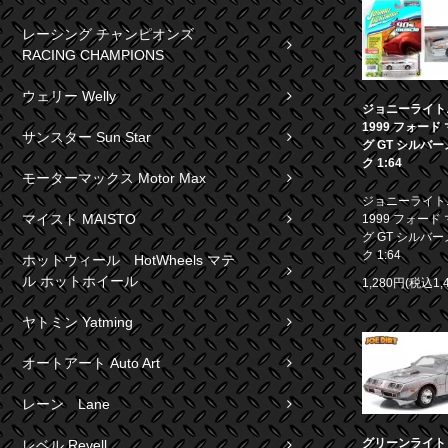
レーシング チャンピオンズ
RACING CHAMPIONS
ウェリー Welly
ジョニーライト
1999 フォード
サンスター Sun Star
グ GT シルバ
ク 1:64
モーターマックス Motor Max
ジョニーライト
マイスト MAISTO
1999 フォード
グ GT シルバ
ク 1:64
ホットウィール HotWheels マテ
ル ホットホイール
1,280円(税込1,
ヤトミン Yatming
オートアート Auto Art
レーン Lane
グリーンライト 1
レベル Revell