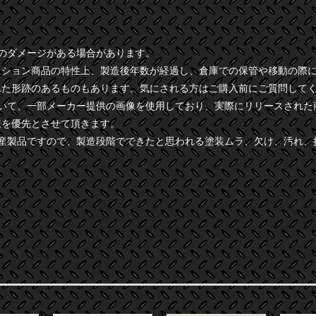
干のダメージがある場合があります。
クション商品の特性上、製造後年数が経過し、倉庫での保管や移動の際
れた形跡のあるものもあります。気にされる方はご購入前にご質問して
ついて、一部メーカー提供の画像を使用しており、実際にリリースされた
様を優先とさせて頂きます。
量産製品ですので、製造段階でできたと思われる塗装ムラ、欠け、汚れ、