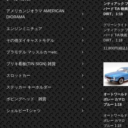
ンティアック 
バード T/A 映
アメリカンジオラマ AMERICAN
DIRT」 1:18
DIORAMA
グリーンライト 1
エンジンミニチュア
ンティアック 
バード T/A 映画
その他ダイキャストモデル
DIRT」 1:18
12,800円(税込1
プラモデル マッスルカーetc.
ブリキ看板(TIN SIGN) 雑貨
スロットカー
ステッカー キーホルダー
オートワールド 1
ボビングヘッド 雑貨
ボレー カマロ S
ブルー 1:18
シェルビーTシャツ
オートワールド 1
ボレー カマロ S
ブルー 1:18