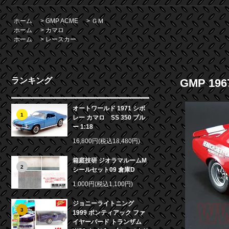
ホーム
>
GMP ACME
>
ＧＭ
ホーム
>
カマロ
ホーム
>
レースカー
ランキング
GMP 196
オートワールド 1971 シボ
1
レー カマロ SS 350 ブル
ー 1:18
16,800円(税込18,480円)
箱庭技研 ジオラマルームM
2
シールセット09 倉庫D
1,000円(税込1,100円)
ジョニーライトニング
3
1999 ポンティアック ファ
イヤーバード トランザム