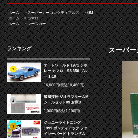
ホーム
>
スーパーカーコレクティブルズ
>
GM
ホーム
>
カマロ
ホーム
>
レースカー
ランキング
スーパーカー
オートワールド 1971 シボ
1
レー カマロ SS 350 ブル
ー 1:18
16,800円(税込18,480円)
箱庭技研 ジオラマルームM
2
シールセット09 倉庫D
1,000円(税込1,100円)
ジョニーライトニング
3
1999 ポンティアック ファ
イヤーバード トランザム