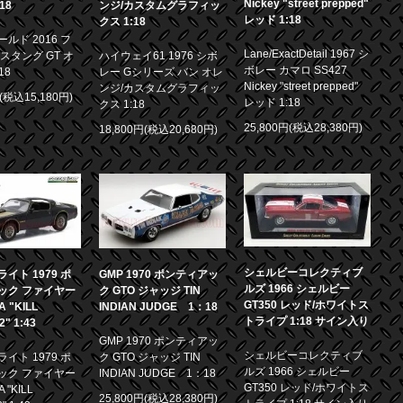
Nickey "street prepped"
18
ンジ/カスタムグラフィッ
レッド 1:18
クス 1:18
ルド 2016 フ
Lane/ExactDetail 1967 シ
スタング GT オ
ハイウェイ61 1976 シボ
ボレー カマロ SS427
18
レー Gシリーズ バン オレ
Nickey "street prepped"
ンジ/カスタムグラフィッ
円(税込15,180円)
レッド 1:18
クス 1:18
25,800円(税込28,380円)
18,800円(税込20,680円)
シェルビーコレクティブ
イト 1979 ポ
GMP 1970 ポンティアッ
ルズ 1966 シェルビー
ック ファイヤー
ク GTO ジャッジ TIN
GT350 レッド/ホワイトス
 "KILL
INDIAN JUDGE 1：18
トライプ 1:18 サイン入り
.2" 1:43
GMP 1970 ポンティアッ
シェルビーコレクティブ
イト 1979 ポ
ク GTO ジャッジ TIN
ルズ 1966 シェルビー
ック ファイヤー
INDIAN JUDGE 1：18
GT350 レッド/ホワイトス
 "KILL
25,800円(税込28,380円)