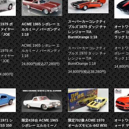
スーパーカーコレクティ
979 ポ
ACME 1965 シボレー エ
ブルズ 1970 ダッジ チャ
オートワー
ファイヤー
ルカミーノ バーガンディ
レンジャー T/A
ボレー コ
画「JOE
1:18
BurntOrange 1:18
ラック 1:
ACME 1965 シボレー エ
スーパーカーコレクティ
オートワー
979 ポ
ルカミーノ バーガンディ
ブルズ 1970 ダッジ チャ
ボレー コ
ファイヤー
1:18
レンジャー T/A
ラック 1:
「JOE
BurntOrange 1:18
24,800円(税込27,280円)
14,800
34,800円(税込38,280円)
4,080円)
限定438台 ACME 1965
971 シ
限定702個 ACME 1970
オートワー
シボレー エルカミーノ
S 350
オールズモビル 442 W30
ォード マ