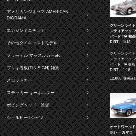
アメリカンジオラマ AMERICAN
DIORAMA
グリーンライト 1
エンジンミニチュア
ンティアック 
バード T/A 映
DIRT」 1:18
その他ダイキャストモデル
グリーンライト 1
プラモデル マッスルカーetc.
ンティアック 
バード T/A 映画
ブリキ看板(TIN SIGN) 雑貨
DIRT」 1:18
12,800円(税込1
スロットカー
ステッカー キーホルダー
ボビングヘッド 雑貨
シェルビーTシャツ
オートワールド 1
ボレー カマロ S