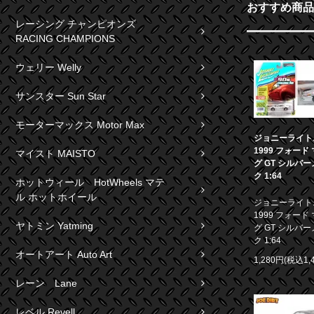
おすすめ商品
レーシング チャンピオンズ
RACING CHAMPIONS
ウェリー Welly
サンスター Sun Star
モーターマックス Motor Max
ジョニーライト
1999 フォード
マイスト MAISTO
グ GT シルバ
ク 1:64
ホットウィール HotWheels マテ
ル ホットホイール
ジョニーライト
1999 フォード
ヤトミン Yatming
グ GT シルバ
ク 1:64
オートアート Auto Art
1,280円(税込1,
レーン Lane
レベル Revell