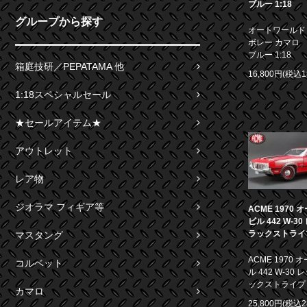
ブルー 1:18
グループから探す
オートワールド 1
ボレー カマロ S
ブルー 1:18
箱庭技研／PEPATAMA 他
16,800円(税込1
1:18スペシャルセール
★セールアイテム★
アウトレット
レア物
ジオラマ フィギア等
ACME 1970
ビル 442 W-3
ラックストライプ 
マスタング
ACME 1970
コルベット
ル 442 W-30
ックストライプ 1
カマロ
25,800円(税込2