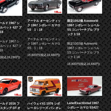
アーテル オーセンティッ
限定1002個 Autoworld
ルド 1967 シ
ク 1967 シボレー カマロ
1967 シボレー シェベル
ルベット 427 ブ
SS 1：18
SS コンバーチブル ブラ
18
ック 1:18
アーテル オーセンティッ
ルド 1967 シ
ク 1967 シボレー カマロ
限定1002個 Autoworld
ルベット 427 ブ
SS 1：18
1967 シボレー シェベル
18
SS コンバーチブル ブラ
16,800円(税込18,480円)
ック 1:18
円(税込16,280円)
16,800円(税込18,480円)
Lane/ExactDetail 1967
ルド 2016 フ
ハイウェイ61 1976 シボ
シボレー カマロ SS427
スタング GT オ
レー Gシリーズ バン オレ