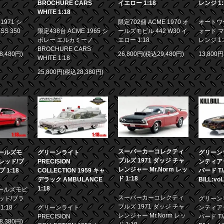
BROCHURE CARS
イエロー 1:18
レンジ 1:
WHITE 1:18
971 シ
限定702個 ACME 1970 オ
オートワー
限定438台 ACME 1965 シ
S 350
ールズモビル 442 W30 イ
ォード マ
ボレー エルカミーノ
エロー 1:18
レンジ 1:
BROCHURE CARS
8,480円)
26,800円(税込29,480円)
13,800
WHITE 1:18
25,800円(税込28,380円)
スーパーカーコレクティ
 オールズモ
グリーンライト
グリーンラ
ブルズ 1971 ダッジ チャ
0 レッド/ブ
PRECISION
ンティア
レンジャー Mr.Norm レッ
1:18
COLLECTION 1959 キャ
バード T/A
ド 1:18
デラック AMBULANCE
BILL:vol
1:18
 オールズモビ
スーパーカーコレクティ
 レッド/ブラ
グリーンラ
ブルズ 1971 ダッジ チャ
:18
グリーンライト
ンティア
レンジャー Mr.Norm レッ
PRECISION
バード T/A
8,380円)