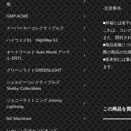
他
-注意事項-
GMP ACME
■外箱には若
スーパーカーコレクティブルズ
これは、コレ
また、開封さ
ハイウェイ61 HighWay 61
■商品画像に
際の商品の仕
オートワールド Auto World アーテ
ル ERTL
■基本的には
ます。
グリーンライトGREENLIGHT
シェルビーコレクティブルズ
Shelby Collectibles
ジョニーライトニング Johnny
Lightning
この商品を買
M2 Machines
レーシング チャンピオンズ