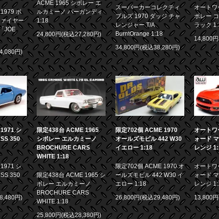
ACME 1965 シボレー エ
スーパーカーコレクティ
オートワー
979 ポ
ルカミーノ バーガンディ
ブルズ 1970 ダッジ チャ
ボレー コ
ファイヤー
1:18
レンジャー T/A
ラック 1:
「JOE
BurntOrange 1:18
24,800円(税込27,280円)
14,800
34,800円(税込38,280円)
4,080円)
限定438台 ACME 1965
971 シ
限定702個 ACME 1970
オートワー
シボレー エルカミーノ
S 350
オールズモビル 442 W30
ォード マ
BROCHURE CARS
イエロー 1:18
レンジ 1:
WHITE 1:18
971 シ
限定702個 ACME 1970 オ
オートワー
限定438台 ACME 1965 シ
S 350
ールズモビル 442 W30 イ
ォード マ
ボレー エルカミーノ
エロー 1:18
レンジ 1:
BROCHURE CARS
8,480円)
26,800円(税込29,480円)
13,800
WHITE 1:18
25,800円(税込28,380円)