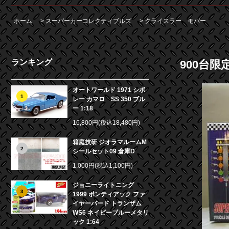
ホーム
>
スーパーカーコレクティブルズ
>
クライスラー モパー
ランキング
900台限定！
オートワールド 1971 シボ
1
レー カマロ SS 350 ブル
ー 1:18
16,800円(税込18,480円)
箱庭技研 ジオラマルームM
2
シールセット09 倉庫D
1,000円(税込1,100円)
ジョニーライトニング
3
1999 ポンティアック ファ
イヤーバード トランザム
WS6 ネイビーブルーメタリ
ック 1:64