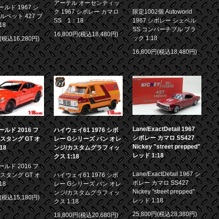
アーテル オーセンティッ
ルド 1967 シ
ク 1967 シボレー カマロ
限定1002個 Autoworld
ルベット 427 ブ
SS 1：18
1967 シボレー シェベル
18
SS コンバーチブル ブラ
16,800円(税込18,480円)
ック 1:18
円(税込16,280円)
16,800円(税込18,480円)
Lane/ExactDetail 1967
ルド 2016 フ
ハイウェイ61 1976 シボ
シボレー カマロ SS427
スタング GT オ
レー Gシリーズ バン オレ
Nickey "street prepped"
18
ンジ/カスタムグラフィッ
レッド 1:18
クス 1:18
ルド 2016 フ
Lane/ExactDetail 1967 シ
スタング GT オ
ハイウェイ61 1976 シボ
ボレー カマロ SS427
18
レー Gシリーズ バン オレ
Nickey "street prepped"
ンジ/カスタムグラフィッ
円(税込15,180円)
レッド 1:18
クス 1:18
25,800円(税込28,380円)
18,800円(税込20,680円)