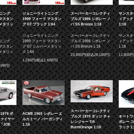
ニング
ジョニーライトニング
スーパーカーコレクティ
サンスター
 マスタン
1999 フォード マスタン
ブルズ 1966 シボレー ノ
ィアック 
ーメタリッ
グ GT ブラック 1:64
バ SS Bronze 1:18
1:18
ジョニーライトニング
スーパーカーコレクティ
サンスター
ニング
1999 フォード マスタン
ブルズ 1966 シボレー ノ
ィアック 
 マスタン
グ GT シルバーメタリッ
バ SS Bronze 1:18
1:18
ーメタリッ
ク 1:64
23,800円(税込26,180円)
11,800
1,280円(税込1,408円)
408円)
スーパーカーコレクティ
979 ポ
ACME 1965 シボレー エ
ブルズ 1970 ダッジ チャ
オートワー
ファイヤー
ルカミーノ バーガンディ
レンジャー T/A
ボレー コ
画「JOE
1:18
BurntOrange 1:18
ラック 1: