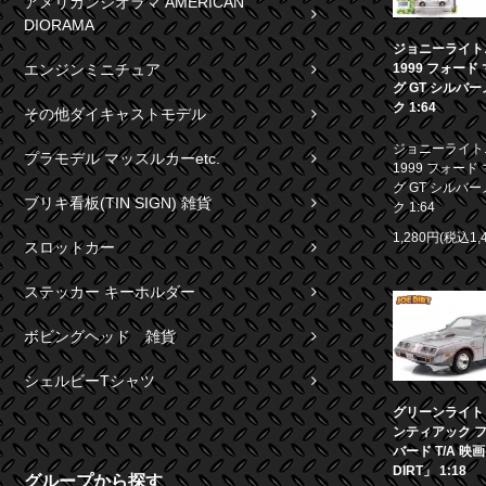
アメリカンジオラマ AMERICAN
DIORAMA
ジョニーライト
エンジンミニチュア
1999 フォード
グ GT シルバ
ク 1:64
その他ダイキャストモデル
ジョニーライト
プラモデル マッスルカーetc.
1999 フォード
グ GT シルバ
ブリキ看板(TIN SIGN) 雑貨
ク 1:64
1,280円(税込1,
スロットカー
ステッカー キーホルダー
ボビングヘッド 雑貨
シェルビーTシャツ
グリーンライト 1
ンティアック 
バード T/A 映
DIRT」 1:18
グループから探す