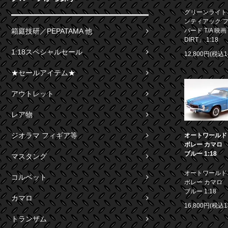
グリーンライト 1
ンティアック 
バード T/A 映画
箱庭技研／PEPATAMA 他
DIRT」 1:18
1:18スペシャルセール
12,800円(税込1
★セールアイテム★
アウトレット
レア物
ジオラマ フィギア等
オートワールド 1
ボレー カマロ S
ブルー 1:18
マスタング
オートワールド 1
コルベット
ボレー カマロ S
ブルー 1:18
カマロ
16,800円(税込1
トランザム