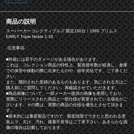
商品の説明
スーパーカーコレクティブルズ 限定150台！1965 プリムス
EARLY Triple Nickle 1:18
-注意事項-
■外箱には若干のダメージがある場合があります。
これは、コレクション商品の特性上、製造後年数が経過し、倉庫
での保管や移動の際に出来たものや、経年劣化です。ご了承くだ
さい。
また、開封された形跡のあるものもあります。気にされる方はご
購入前にご質問してください。再確認させていただきます。
■商品画像について、一部メーカー提供の画像を使用しており、
実際にリリースされた商品と一部仕様が変更されている場合がご
ざいます。その際は、実際の商品の仕様を優先とさせて頂きま
す。
■基本的には量産製品ですので、製造段階でできたと思われる塗
装ムラ、欠け、汚れ、接着不良等はご了承下さい。あきらかな損
傷の場合は記載しております。