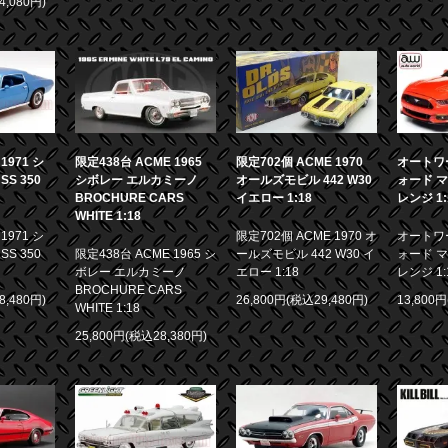
4,080円)
限定438台 ACME 1965
971 シ
限定702個 ACME 1970
オートワー
シボレー エルカミーノ
S 350
オールズモビル 442 W30
ォード マ
BROCHURE CARS
イエロー 1:18
レンジ 1:
WHITE 1:18
971 シ
限定702個 ACME 1970 オ
オートワー
限定438台 ACME 1965 シ
S 350
ールズモビル 442 W30 イ
ォード マ
ボレー エルカミーノ
エロー 1:18
レンジ 1:
BROCHURE CARS
8,480円)
26,800円(税込29,480円)
13,800
WHITE 1:18
25,800円(税込28,380円)