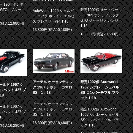
 1964 ポンテ
GTO Lブルー
限定1002個 オートワール
AutoWorld 1965 シェルビ
ド 1969 ポンティアック
ー コブラ ホワイト エルビ
GTO ジャッジ オレンジ
ス プレスリーver. 1:18
円(税込12,980円)
1:18
13,800円(税込15,180円)
18,800円(税込20,680円)
アーテル オーセンティッ
限定1002個 Autoworld
ルド 1967 シ
ク 1967 シボレー カマロ
1967 シボレー シェベル
ルベット 427 ブ
SS 1：18
SS コンバーチブル ブラ
18
ック 1:18
アーテル オーセンティッ
ルド 1967 シ
ク 1967 シボレー カマロ
限定1002個 Autoworld
ルベット 427 ブ
SS 1：18
1967 シボレー シェベル
18
SS コンバーチブル ブラ
16,800円(税込18,480円)
ック 1:18
円(税込16,280円)