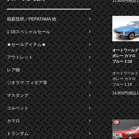
12,800円(税込1
箱庭技研／PEPATAMA 他
1:18スペシャルセール
★セールアイテム★
オートワールド 1
ボレー カマロ S
アウトレット
ブルー 1:18
レア物
オートワールド 1
ボレー カマロ S
ジオラマ フィギア等
ブルー 1:18
16,800円(税込1
マスタング
コルベット
カマロ
トランザム