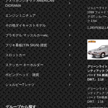
アメリカンジオラマ AMERICAN
DIORAMA
ジョニーライト
1999 フォード
エンジンミニチュア
グ GT シルバ
ク 1:64
その他ダイキャストモデル
1,280円(税込1,
プラモデル マッスルカーetc.
ブリキ看板(TIN SIGN) 雑貨
スロットカー
ステッカー キーホルダー
グリーンライト 1
ンティアック 
ボビングヘッド 雑貨
バード T/A 映
DIRT」 1:18
シェルビーTシャツ
グリーンライト 1
ンティアック 
バード T/A 映画
DIRT」 1:18
グループから探す