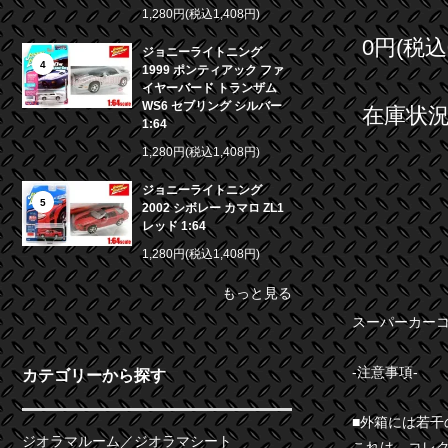
1,280円(税込1,408円)
0円(税込
ジョニーライトニング
4
1999 ポンティアック ファ
イヤーバード トランザム
WS6 セブリング シルバー
在庫状況 
1:64
1,280円(税込1,408円)
ジョニーライトニング
5
2002 シボレー カマロ ZL1
レッド 1:64
1,280円(税込1,408円)
もっと見る
スーパーカーコレクテ
-注意事項-
カテゴリーから探す
■外箱には若
ジオラマルーム／ジオラマシート
これは、コレ