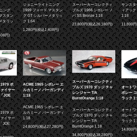
ジョニーライトニング
スーパーカーコレクティ
サンスター
ニング
1999 フォード マスタン
ブルズ 1966 シボレー ノ
ィアック 
 マスタン
グ GT シルバーメタリッ
バ SS Bronze 1:18
1:18
ーメタリッ
ク 1:64
23,800円(税込26,180円)
11,800
1,280円(税込1,408円)
408円)
スーパーカーコレクティ
979 ポ
ACME 1965 シボレー エ
ブルズ 1970 ダッジ チャ
オートワー
ファイヤー
ルカミーノ バーガンディ
レンジャー T/A
ボレー コ
画「JOE
1:18
BurntOrange 1:18
ラック 1:
ACME 1965 シボレー エ
スーパーカーコレクティ
オートワー
979 ポ
ルカミーノ バーガンディ
ブルズ 1970 ダッジ チャ
ボレー コ
ファイヤー
1:18
レンジャー T/A
ラック 1:
「JOE
BurntOrange 1:18
24,800円(税込27,280円)
14,800
34,800円(税込38,280円)