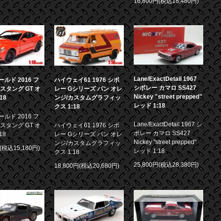
16,800円(税込18,480円)
Lane/ExactDetail 1967
ルド 2016 フ
ハイウェイ61 1976 シボ
シボレー カマロ SS427
スタング GT オ
レー Gシリーズ バン オレ
Nickey "street prepped"
18
ンジ/カスタムグラフィッ
レッド 1:18
クス 1:18
ルド 2016 フ
Lane/ExactDetail 1967 シ
スタング GT オ
ハイウェイ61 1976 シボ
ボレー カマロ SS427
18
レー Gシリーズ バン オレ
Nickey "street prepped"
ンジ/カスタムグラフィッ
円(税込15,180円)
レッド 1:18
クス 1:18
25,800円(税込28,380円)
18,800円(税込20,680円)