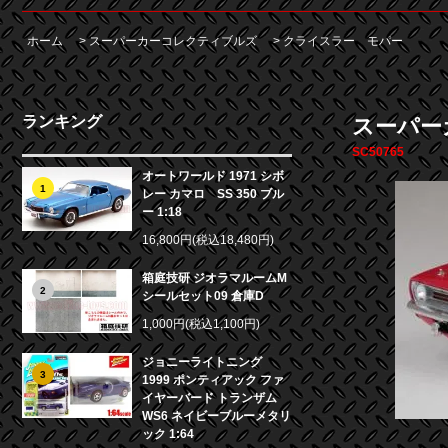
ホーム
>
スーパーカーコレクティブルズ
>
クライスラー モパー
ランキング
スーパーカー
SC50765
オートワールド 1971 シボ
1
レー カマロ SS 350 ブル
ー 1:18
16,800円(税込18,480円)
箱庭技研 ジオラマルームM
2
シールセット09 倉庫D
1,000円(税込1,100円)
ジョニーライトニング
3
1999 ポンティアック ファ
イヤーバード トランザム
WS6 ネイビーブルーメタリ
ック 1:64