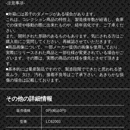
-注意事項-
■外箱には若干のダメージがある場合があります。
これは、コレクション商品の特性上、製造後年数が経過し、倉庫
での保管や移動の際に出来たものや、経年劣化です。ご了承くだ
さい。
また、開封された形跡のあるものもあります。気にされる方はご
購入前にご質問してください。再確認させていただきます。
■商品画像について、一部メーカー提供の画像を使用しており、
実際にリリースされた商品と一部仕様が変更されている場合がご
ざいます。その際は、実際の商品の仕様を優先とさせて頂きま
す。
■基本的には量産製品ですので、製造段階でできたと思われる塗
装ムラ、欠け、汚れ、接着不良等はご了承下さい。あきらかな損
傷の場合は記載しております。
その他の詳細情報
販売価格
0円(税込0円)
型番
LC62003