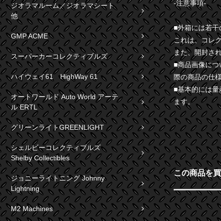
-注意事項-
ジオラマルーム／ジオラマシート
他
■外箱には若
GMP ACME
これは、コレ
また、開封さ
スーパーカーコレクティブルズ
■商品画像に
ハイウェイ61 HighWay 61
際の商品の仕
■基本的には
オートワールド Auto World アーテ
ます。
ル ERTL
グリーンライトGREENLIGHT
シェルビーコレクティブルズ
Shelby Collectibles
この商品を買
ジョニーライトニング Johnny
Lightning
M2 Machines