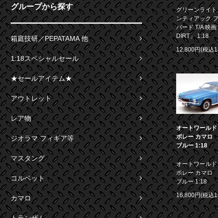
グループから探す
グリーンライト 1
ンティアック 
バード T/A 映画
DIRT」 1:18
箱庭技研／PEPATAMA 他
12,800円(税込1
1:18スペシャルセール
★セールアイテム★
アウトレット
レア物
オートワールド 1
ボレー カマロ S
ジオラマ フィギア等
ブルー 1:18
マスタング
オートワールド 1
ボレー カマロ S
コルベット
ブルー 1:18
16,800円(税込1
カマロ