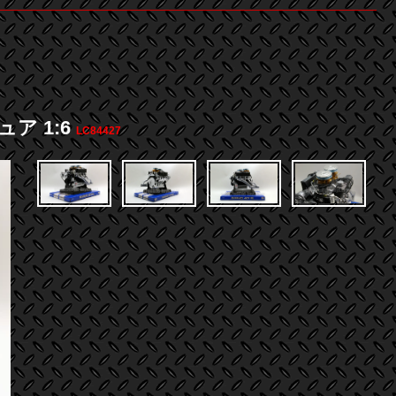
ア 1:6
LC84427