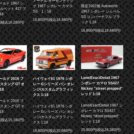
アーテル オーセンティッ
ルド 1967 シ
ク 1967 シボレー カマロ
限定1002個 Autoworld
ルベット 427 ブ
SS 1：18
1967 シボレー シェベル
18
SS コンバーチブル ブラ
16,800円(税込18,480円)
ック 1:18
円(税込16,280円)
16,800円(税込18,480円)
Lane/ExactDetail 1967
ルド 2016 フ
ハイウェイ61 1976 シボ
シボレー カマロ SS427
スタング GT オ
レー Gシリーズ バン オレ
Nickey "street prepped"
18
ンジ/カスタムグラフィッ
レッド 1:18
クス 1:18
ルド 2016 フ
Lane/ExactDetail 1967 シ
スタング GT オ
ハイウェイ61 1976 シボ
ボレー カマロ SS427
18
レー Gシリーズ バン オレ
Nickey "street prepped"
ンジ/カスタムグラフィッ
円(税込15,180円)
レッド 1:18
クス 1:18
25,800円(税込28,380円)
18,800円(税込20,680円)