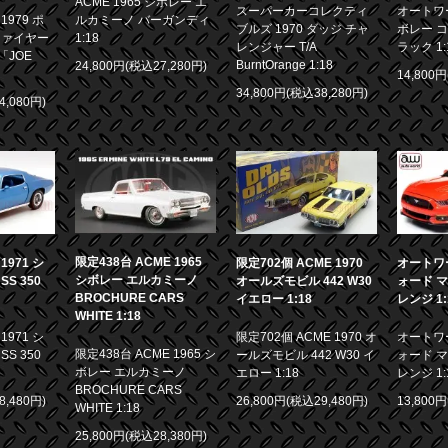
ACME 1965 シボレー エ
スーパーカーコレクティ
オートワー
979 ポ
ルカミーノ バーガンディ
ブルズ 1970 ダッジ チャ
ボレー コ
ファイヤー
1:18
レンジャー T/A
ラック 1:
「JOE
BurntOrange 1:18
24,800円(税込27,280円)
14,800
34,800円(税込38,280円)
4,080円)
限定438台 ACME 1965
971 シ
限定702個 ACME 1970
オートワー
シボレー エルカミーノ
S 350
オールズモビル 442 W30
ォード マ
BROCHURE CARS
イエロー 1:18
レンジ 1:
WHITE 1:18
971 シ
限定702個 ACME 1970 オ
オートワー
限定438台 ACME 1965 シ
S 350
ールズモビル 442 W30 イ
ォード マ
ボレー エルカミーノ
エロー 1:18
レンジ 1:
BROCHURE CARS
8,480円)
26,800円(税込29,480円)
13,800
WHITE 1:18
25,800円(税込28,380円)