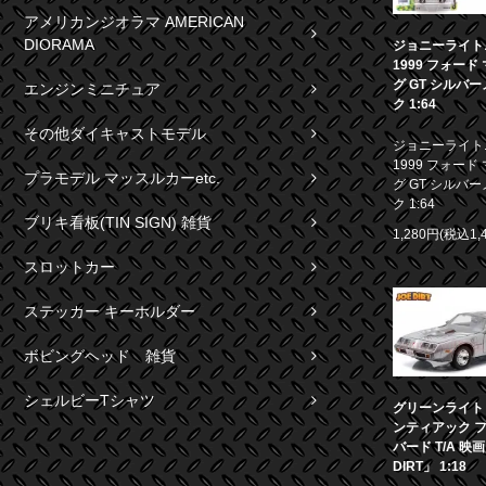
アメリカンジオラマ AMERICAN
DIORAMA
ジョニーライト
1999 フォード
グ GT シルバ
エンジンミニチュア
ク 1:64
その他ダイキャストモデル
ジョニーライト
1999 フォード
プラモデル マッスルカーetc.
グ GT シルバ
ク 1:64
ブリキ看板(TIN SIGN) 雑貨
1,280円(税込1,
スロットカー
ステッカー キーホルダー
ボビングヘッド 雑貨
シェルビーTシャツ
グリーンライト 1
ンティアック 
バード T/A 映
DIRT」 1:18