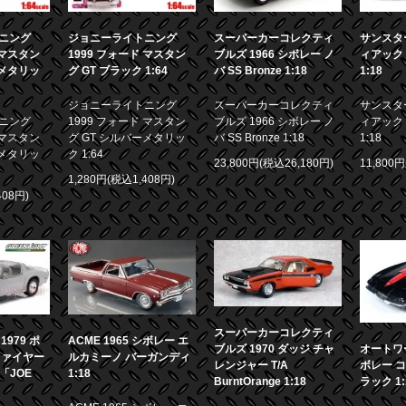
ニング
ジョニーライトニング
スーパーカーコレクティ
サンスター
 マスタン
1999 フォード マスタン
ブルズ 1966 シボレー ノ
ィアック 
ーメタリッ
グ GT ブラック 1:64
バ SS Bronze 1:18
1:18
ジョニーライトニング
スーパーカーコレクティ
サンスター
ニング
1999 フォード マスタン
ブルズ 1966 シボレー ノ
ィアック 
 マスタン
グ GT シルバーメタリッ
バ SS Bronze 1:18
1:18
ーメタリッ
ク 1:64
23,800円(税込26,180円)
11,800
1,280円(税込1,408円)
408円)
スーパーカーコレクティ
979 ポ
ACME 1965 シボレー エ
ブルズ 1970 ダッジ チャ
オートワー
ファイヤー
ルカミーノ バーガンディ
レンジャー T/A
ボレー コ
画「JOE
1:18
BurntOrange 1:18
ラック 1: