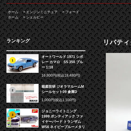
ホーム
>
エンジンミニチュア
>
フォード
ホーム
>
シェルビー
ランキング
リバティク
オートワールド 1971 シボ
1
レー カマロ SS 350 ブル
ー 1:18
16,800円(税込18,480円)
箱庭技研 ジオラマルームM
2
シールセット09 倉庫D
1,000円(税込1,100円)
ジョニーライトニング
3
1999 ポンティアック ファ
イヤーバード トランザム
WS6 ネイビーブルーメタリ