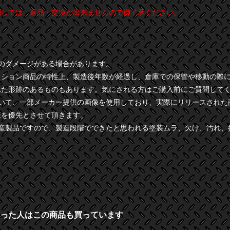
関しては、返品・交換が出来ませんので御了承ください。
干のダメージがある場合があります。
クション商品の特性上、製造後年数が経過し、倉庫での保管や移動の際
れた形跡のあるものもあります。気にされる方はご購入前にご質問して
ついて、一部メーカー提供の画像を使用しており、実際にリリースされた
様を優先とさせて頂きます。
量産製品ですので、製造段階でできたと思われる塗装ムラ、欠け、汚れ、
った人はこの商品も買っています