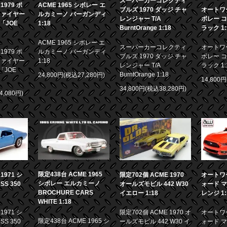
スーパーカーコレクティ
979 ポ
ACME 1965 シボレー エ
ブルズ 1970 ダッジ チャ
オートワー
ファイヤー
ルカミーノ バーガンディ
レンジャー T/A
ボレー コ
画「JOE
1:18
BurntOrange 1:18
ラック 1:
ACME 1965 シボレー エ
スーパーカーコレクティ
オートワー
979 ポ
ルカミーノ バーガンディ
ブルズ 1970 ダッジ チャ
ボレー コ
ファイヤー
1:18
レンジャー T/A
ラック 1:
「JOE
BurntOrange 1:18
24,800円(税込27,280円)
14,800
34,800円(税込38,280円)
4,080円)
限定438台 ACME 1965
971 シ
限定702個 ACME 1970
オートワー
シボレー エルカミーノ
S 350
オールズモビル 442 W30
ォード マ
BROCHURE CARS
イエロー 1:18
レンジ 1:
WHITE 1:18
971 シ
限定702個 ACME 1970 オ
オートワー
限定438台 ACME 1965 シ
S 350
ールズモビル 442 W30 イ
ォード マ