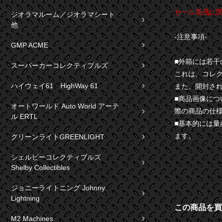
セール商品に
ジオラマルーム／ジオラマシート
他
-注意事項-
GMP ACME
■外箱には若
スーパーカーコレクティブルズ
これは、コレ
ハイウェイ61 HighWay 61
また、開封さ
■商品画像に
オートワールド Auto World アーテ
際の商品の仕
ル ERTL
■基本的には
ます。
グリーンライトGREENLIGHT
シェルビーコレクティブルズ
Shelby Collectibles
ジョニーライトニング Johnny
Lightning
この商品を買
M2 Machines