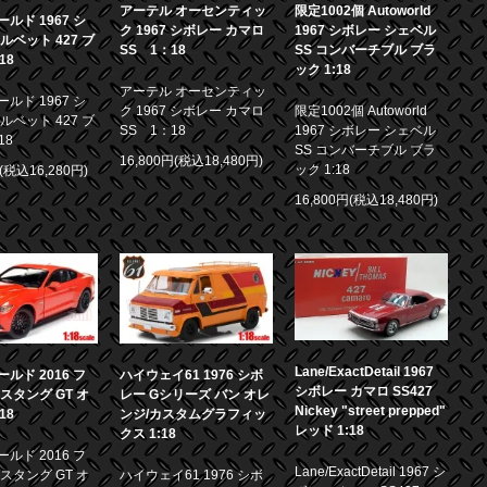
アーテル オーセンティッ
限定1002個 Autoworld
ルド 1967 シ
ク 1967 シボレー カマロ
1967 シボレー シェベル
ルベット 427 ブ
SS 1：18
SS コンバーチブル ブラ
18
ック 1:18
アーテル オーセンティッ
ルド 1967 シ
ク 1967 シボレー カマロ
限定1002個 Autoworld
ルベット 427 ブ
SS 1：18
1967 シボレー シェベル
18
SS コンバーチブル ブラ
16,800円(税込18,480円)
ック 1:18
円(税込16,280円)
16,800円(税込18,480円)
Lane/ExactDetail 1967
ルド 2016 フ
ハイウェイ61 1976 シボ
シボレー カマロ SS427
スタング GT オ
レー Gシリーズ バン オレ
Nickey "street prepped"
18
ンジ/カスタムグラフィッ
レッド 1:18
クス 1:18
ルド 2016 フ
Lane/ExactDetail 1967 シ
スタング GT オ
ハイウェイ61 1976 シボ