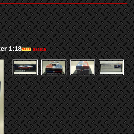
r 1:18
SS3615