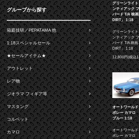
グリーンライト 1
ンティアック 
グループから探す
バード T/A 映
DIRT」 1:18
箱庭技研／PEPATAMA 他
グリーンライト 1
ンティアック 
1:18スペシャルセール
バード T/A 映画
DIRT」 1:18
★セールアイテム★
12,800円(税込1
アウトレット
レア物
ジオラマ フィギア等
マスタング
オートワールド 1
ボレー カマロ S
ブルー 1:18
コルベット
オートワールド 1
カマロ
ボレー カマロ S