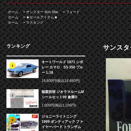
ホーム
>
サンスター Sun Star
>
フォード
ホーム
>
★セールアイテム★
ホーム
>
マスタング
ランキング
サンスター 
オートワールド 1971 シボ
1
レー カマロ SS 350 ブル
ー 1:18
16,800円(税込18,480円)
箱庭技研 ジオラマルームM
2
シールセット09 倉庫D
1,000円(税込1,100円)
ジョニーライトニング
3
1999 ポンティアック ファ
イヤーバード トランザム