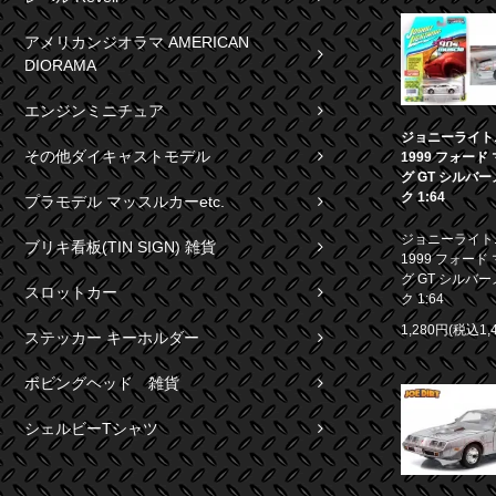
アメリカンジオラマ AMERICAN
DIORAMA
エンジンミニチュア
ジョニーライト
その他ダイキャストモデル
1999 フォード
グ GT シルバ
ク 1:64
プラモデル マッスルカーetc.
ジョニーライト
ブリキ看板(TIN SIGN) 雑貨
1999 フォード
グ GT シルバ
スロットカー
ク 1:64
1,280円(税込1,
ステッカー キーホルダー
ボビングヘッド 雑貨
シェルビーTシャツ