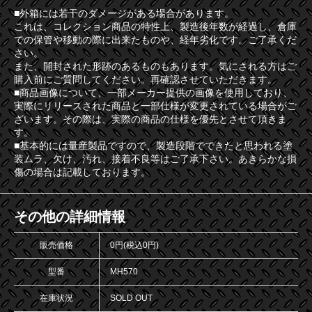
■外箱には若干のダメージがある場合があります。
これは、コレクション商品の特性上、製造後年数が経過し、倉庫
での保管や移動の際に出来たものや、経年劣化です。ご了承くだ
さい。
また、開封された形跡のあるものもあります。気にされる方はご
購入前にご質問してください。再確認させていただきます。
■商品画像について、一部メーカー提供の画像を使用しており、
実際にリリースされた商品と一部仕様が変更されている場合がご
ざいます。その際は、実際の商品の仕様を優先とさせて頂きま
す。
■基本的には量産製品ですので、製造段階でできたと思われる塗
装ムラ、欠け、汚れ、接着不良等はご了承下さい。あきらかな損
傷の場合は記載しております。
その他の詳細情報
販売価格
0円(税込0円)
型番
MH570
在庫状況
SOLD OUT