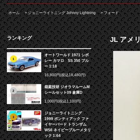
ホーム
>
ジョニーライトニング Johnny Lightning
>
フォード
ランキング
JL アメ
オートワールド 1971 シボ
1
レー カマロ SS 350 ブル
ー 1:18
16,800円(税込18,480円)
箱庭技研 ジオラマルームM
2
シールセット09 倉庫D
1,000円(税込1,100円)
ジョニーライトニング
3
1999 ポンティアック ファ
イヤーバード トランザム
WS6 ネイビーブルーメタリ
ック 1:64