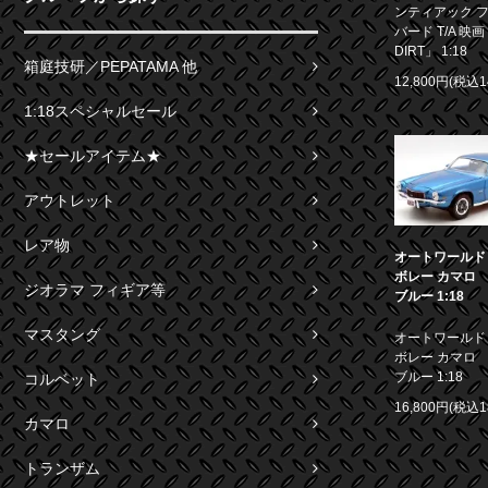
ンティアック 
バード T/A 映画
DIRT」 1:18
箱庭技研／PEPATAMA 他
12,800円(税込1
1:18スペシャルセール
★セールアイテム★
アウトレット
レア物
オートワールド 1
ボレー カマロ S
ジオラマ フィギア等
ブルー 1:18
マスタング
オートワールド 1
ボレー カマロ S
ブルー 1:18
コルベット
16,800円(税込1
カマロ
トランザム