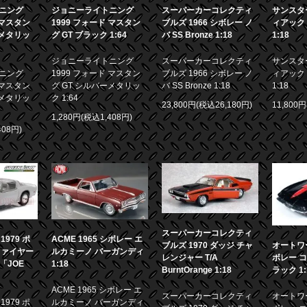
ニング
ジョニーライトニング
スーパーカーコレクティ
サンスター
 マスタン
1999 フォード マスタン
ブルズ 1966 シボレー ノ
ィアック 
ーメタリッ
グ GT ブラック 1:64
バ SS Bronze 1:18
1:18
ジョニーライトニング
スーパーカーコレクティ
サンスター
ニング
1999 フォード マスタン
ブルズ 1966 シボレー ノ
ィアック 
 マスタン
グ GT シルバーメタリッ
バ SS Bronze 1:18
1:18
ーメタリッ
ク 1:64
23,800円(税込26,180円)
11,800
1,280円(税込1,408円)
408円)
スーパーカーコレクティ
979 ポ
ACME 1965 シボレー エ
ブルズ 1970 ダッジ チャ
オートワー
ファイヤー
ルカミーノ バーガンディ
レンジャー T/A
ボレー コ
画「JOE
1:18
BurntOrange 1:18
ラック 1:
ACME 1965 シボレー エ
スーパーカーコレクティ
オートワー
979 ポ
ルカミーノ バーガンディ