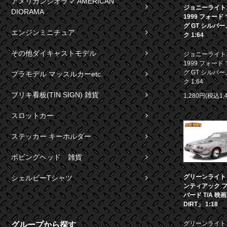
アメリカンジオラマ AMERICAN
ジョニーライト
DIORAMA
1999 フォード
グ GT シルバ
エンジンミニチュア
ク 1:64
その他ダイキャストモデル
ジョニーライト
1999 フォード
グ GT シルバ
プラモデル マッスルカーetc.
ク 1:64
ブリキ看板(TIN SIGN) 雑貨
1,280円(税込1,
スロットカー
ステッカー キーホルダー
ボビングヘッド 雑貨
グリーンライト 1
シェルビーTシャツ
ンティアック 
バード T/A 映
DIRT」 1:18
グリーンライト 1
グループから探す