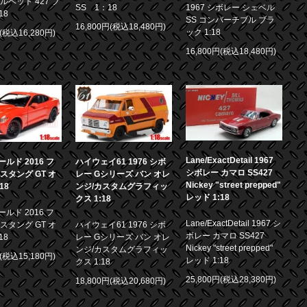
ルベット 427 ブ
SS 1：18
1967 シボレー シェベル
18
SS コンバーチブル ブラ
16,800円(税込18,480円)
ック 1:18
円(税込16,280円)
16,800円(税込18,480円)
Lane/ExactDetail 1967
ルド 2016 フ
ハイウェイ61 1976 シボ
シボレー カマロ SS427
スタング GT オ
レー Gシリーズ バン オレ
Nickey "street prepped"
18
ンジ/カスタムグラフィッ
レッド 1:18
クス 1:18
ルド 2016 フ
Lane/ExactDetail 1967 シ
スタング GT オ
ハイウェイ61 1976 シボ
ボレー カマロ SS427
18
レー Gシリーズ バン オレ
Nickey "street prepped"
ンジ/カスタムグラフィッ
円(税込15,180円)
レッド 1:18
クス 1:18
25,800円(税込28,380円)
18,800円(税込20,680円)