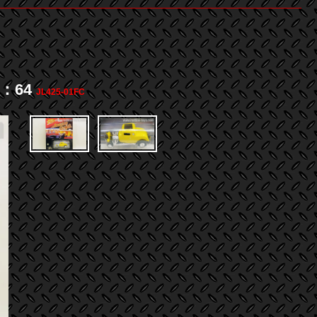
：64
JL425-01FC