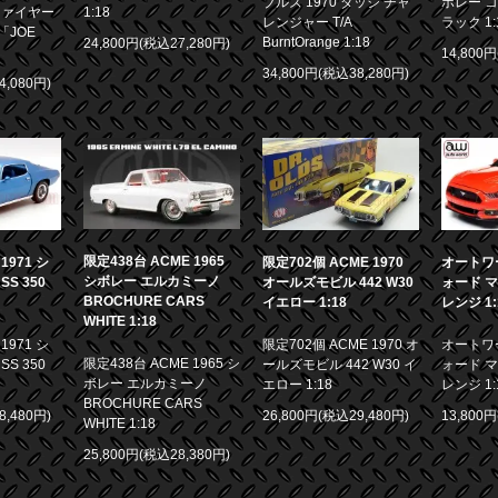
ブルズ 1970 ダッジ チャ
ボレー コ
ファイヤー
1:18
レンジャー T/A
ラック 1:
「JOE
BurntOrange 1:18
24,800円(税込27,280円)
14,800
34,800円(税込38,280円)
4,080円)
限定438台 ACME 1965
971 シ
限定702個 ACME 1970
オートワー
シボレー エルカミーノ
S 350
オールズモビル 442 W30
ォード マ
BROCHURE CARS
イエロー 1:18
レンジ 1:
WHITE 1:18
971 シ
限定702個 ACME 1970 オ
オートワー
限定438台 ACME 1965 シ
S 350
ールズモビル 442 W30 イ
ォード マ
ボレー エルカミーノ
エロー 1:18
レンジ 1:
BROCHURE CARS
8,480円)
26,800円(税込29,480円)
13,800
WHITE 1:18
25,800円(税込28,380円)