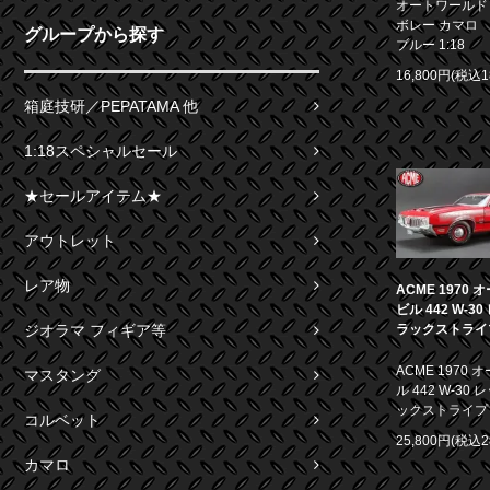
オートワールド 1
ボレー カマロ S
グループから探す
ブルー 1:18
16,800円(税込1
箱庭技研／PEPATAMA 他
1:18スペシャルセール
★セールアイテム★
アウトレット
レア物
ACME 1970
ビル 442 W-3
ラックストライプ 
ジオラマ フィギア等
ACME 1970
マスタング
ル 442 W-30
ックストライプ 1
コルベット
25,800円(税込2
カマロ