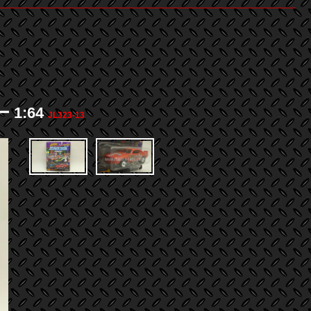
 1:64
JL323-13