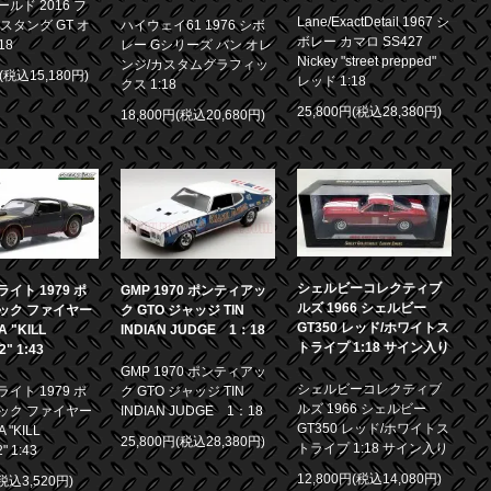
ルド 2016 フ
Lane/ExactDetail 1967 シ
スタング GT オ
ハイウェイ61 1976 シボ
ボレー カマロ SS427
18
レー Gシリーズ バン オレ
Nickey "street prepped"
ンジ/カスタムグラフィッ
円(税込15,180円)
レッド 1:18
クス 1:18
25,800円(税込28,380円)
18,800円(税込20,680円)
シェルビーコレクティブ
イト 1979 ポ
GMP 1970 ポンティアッ
ルズ 1966 シェルビー
ック ファイヤー
ク GTO ジャッジ TIN
GT350 レッド/ホワイトス
 "KILL
INDIAN JUDGE 1：18
トライプ 1:18 サイン入り
.2" 1:43
GMP 1970 ポンティアッ
シェルビーコレクティブ
イト 1979 ポ
ク GTO ジャッジ TIN
ルズ 1966 シェルビー
ック ファイヤー
INDIAN JUDGE 1：18
GT350 レッド/ホワイトス
 "KILL
25,800円(税込28,380円)
トライプ 1:18 サイン入り
2" 1:43
12,800円(税込14,080円)
(税込3,520円)