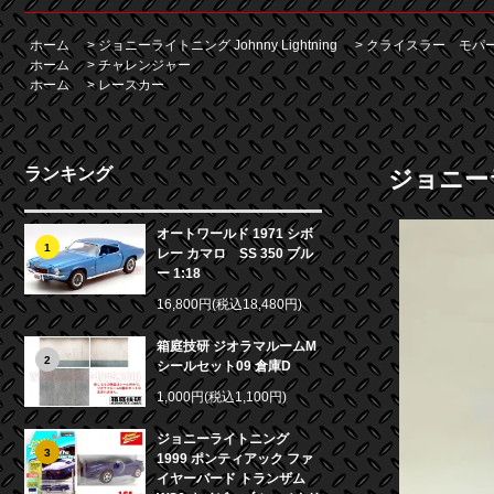
ホーム
>
ジョニーライトニング Johnny Lightning
>
クライスラー モパ
ホーム
>
チャレンジャー
ホーム
>
レースカー
ランキング
ジョニーラ
オートワールド 1971 シボ
1
レー カマロ SS 350 ブル
ー 1:18
16,800円(税込18,480円)
箱庭技研 ジオラマルームM
2
シールセット09 倉庫D
1,000円(税込1,100円)
ジョニーライトニング
3
1999 ポンティアック ファ
イヤーバード トランザム