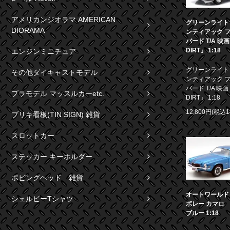
アメリカンジオラマ AMERICAN
グリーンライト 1
DIORAMA
ンティアック 
バード T/A 映
DIRT」 1:18
エンジンミニチュア
グリーンライト 1
その他ダイキャストモデル
ンティアック 
バード T/A 映画
プラモデル マッスルカーetc.
DIRT」 1:18
12,800円(税込1
ブリキ看板(TIN SIGN) 雑貨
スロットカー
ステッカー キーホルダー
ボビングヘッド 雑貨
オートワールド 1
シェルビーTシャツ
ボレー カマロ S
ブルー 1:18