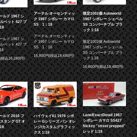
アーテル オーセンティッ
限定1002個 Autoworld
ルド 1967 シ
ク 1967 シボレー カマロ
1967 シボレー シェベル
ルベット 427 ブ
SS 1：18
SS コンバーチブル ブラ
18
ック 1:18
アーテル オーセンティッ
ルド 1967 シ
ク 1967 シボレー カマロ
限定1002個 Autoworld
ルベット 427 ブ
SS 1：18
1967 シボレー シェベル
18
SS コンバーチブル ブラ
16,800円(税込18,480円)
ック 1:18
円(税込16,280円)
16,800円(税込18,480円)
Lane/ExactDetail 1967
ルド 2016 フ
ハイウェイ61 1976 シボ
シボレー カマロ SS427
スタング GT オ
レー Gシリーズ バン オレ
Nickey "street prepped"
18
ンジ/カスタムグラフィッ
レッド 1:18
クス 1:18