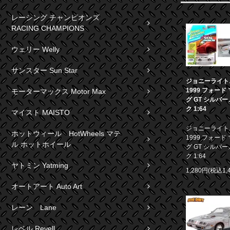
レーシング チャンピオンズ
RACING CHAMPIONS
ウェリー Welly
サンスター Sun Star
ジョニーライト
1999 フォード
モーターマックス Motor Max
グ GT シルバ
ク 1:64
マイスト MAISTO
ジョニーライト
ホットウィール HotWheels マテ
1999 フォード
ル ホットホイール
グ GT シルバ
ク 1:64
ヤトミン Yatming
1,280円(税込1,
オートアート Auto Art
レーン Lane
レベル Revell