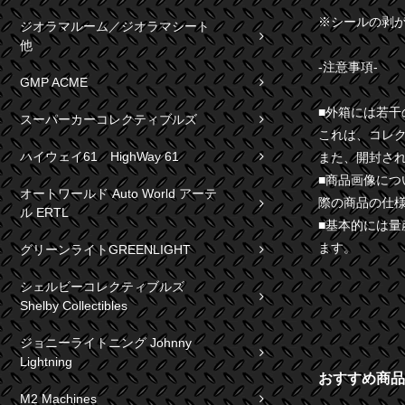
※シールの剥
ジオラマルーム／ジオラマシート
他
-注意事項-
GMP ACME
■外箱には若
スーパーカーコレクティブルズ
これは、コレ
ハイウェイ61 HighWay 61
また、開封さ
■商品画像に
オートワールド Auto World アーテ
際の商品の仕
ル ERTL
■基本的には
ます。
グリーンライトGREENLIGHT
シェルビーコレクティブルズ
Shelby Collectibles
ジョニーライトニング Johnny
Lightning
おすすめ商品
M2 Machines