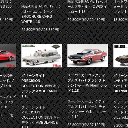
971 シ
限定702個 ACME 1970 オ
オートワー
限定438台 ACME 1965 シ
S 350
ールズモビル 442 W30 イ
ォード マ
ボレー エルカミーノ
エロー 1:18
レンジ 1:
BROCHURE CARS
8,480円)
26,800円(税込29,480円)
13,800
WHITE 1:18
25,800円(税込28,380円)
スーパーカーコレクティ
 オールズモ
グリーンライト
グリーンラ
ブルズ 1971 ダッジ チャ
0 レッド/ブ
PRECISION
ンティア
レンジャー Mr.Norm レッ
1:18
COLLECTION 1959 キャ
バード T/A
ド 1:18
デラック AMBULANCE
BILL:vol
1:18
 オールズモビ
スーパーカーコレクティ
 レッド/ブラ
グリーンラ
ブルズ 1971 ダッジ チャ
:18
グリーンライト
ンティア
レンジャー Mr.Norm レッ
PRECISION
バード T/A
8,380円)
ド 1:18
COLLECTION 1959 キャ
BILL:vol.
デラック AMBULANCE
33,800円(税込37,180円)
3,200円
1:18