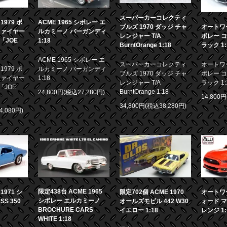
スーパーカーコレクティ
979 ポ
ACME 1965 シボレー エ
ブルズ 1970 ダッジ チャ
オートワー
ファイヤー
ルカミーノ バーガンディ
レンジャー T/A
ボレー コ
画「JOE
1:18
BurntOrange 1:18
ラック 1:
ACME 1965 シボレー エ
スーパーカーコレクティ
オートワー
979 ポ
ルカミーノ バーガンディ
ブルズ 1970 ダッジ チャ
ボレー コ
ファイヤー
1:18
レンジャー T/A
ラック 1:
「JOE
BurntOrange 1:18
24,800円(税込27,280円)
14,800
34,800円(税込38,280円)
4,080円)
限定438台 ACME 1965
971 シ
限定702個 ACME 1970
オートワー
シボレー エルカミーノ
S 350
オールズモビル 442 W30
ォード マ
BROCHURE CARS
イエロー 1:18
レンジ 1:
WHITE 1:18