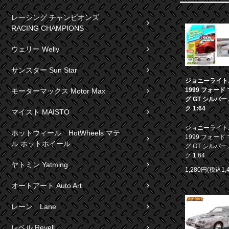
レーシング チャンピオンズ
RACING CHAMPIONS
ウェリー Welly
サンスター Sun Star
ジョニーライト
1999 フォード
モーターマックス Motor Max
グ GT シルバ
ク 1:64
マイスト MAISTO
ジョニーライト
ホットウィール HotWheels マテ
1999 フォード
ル ホットホイール
グ GT シルバ
ク 1:64
ヤトミン Yatming
1,280円(税込1,
オートアート Auto Art
レーン Lane
レベル Revell