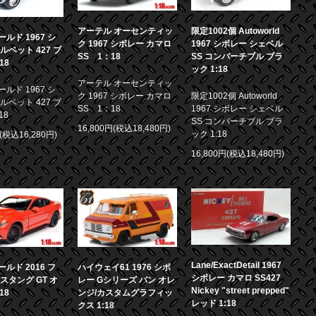
アーテル オーセンティッ
限定1002個 Autoworld
ルド 1967 シ
ク 1967 シボレー カマロ
1967 シボレー シェベル
ルベット 427 ブ
SS 1：18
SS コンバーチブル ブラ
18
ック 1:18
アーテル オーセンティッ
ルド 1967 シ
ク 1967 シボレー カマロ
限定1002個 Autoworld
ルベット 427 ブ
SS 1：18
1967 シボレー シェベル
18
SS コンバーチブル ブラ
16,800円(税込18,480円)
ック 1:18
円(税込16,280円)
16,800円(税込18,480円)
Lane/ExactDetail 1967
ルド 2016 フ
ハイウェイ61 1976 シボ
シボレー カマロ SS427
スタング GT オ
レー Gシリーズ バン オレ
Nickey "street prepped"
18
ンジ/カスタムグラフィッ
レッド 1:18
クス 1:18