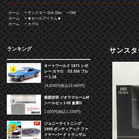
ホーム
>
サンスター Sun Star
>
GM
ホーム
>
★セールアイテム★
ホーム
>
カマロ
ランキング
サンスター 
オートワールド 1971 シボ
1
レー カマロ SS 350 ブル
ー 1:18
16,800円(税込18,480円)
箱庭技研 ジオラマルームM
2
シールセット09 倉庫D
1,000円(税込1,100円)
ジョニーライトニング
3
1999 ポンティアック ファ
イヤーバード トランザム