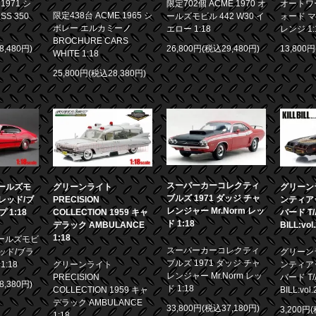
971 シ
限定702個 ACME 1970 オ
オートワー
限定438台 ACME 1965 シ
S 350
ールズモビル 442 W30 イ
ォード マ
ボレー エルカミーノ
エロー 1:18
レンジ 1:
BROCHURE CARS
8,480円)
26,800円(税込29,480円)
13,800
WHITE 1:18
25,800円(税込28,380円)
スーパーカーコレクティ
 オールズモ
グリーンライト
グリーンラ
ブルズ 1971 ダッジ チャ
0 レッド/ブ
PRECISION
ンティア
レンジャー Mr.Norm レッ
1:18
COLLECTION 1959 キャ
バード T/A
ド 1:18
デラック AMBULANCE
BILL:vol
1:18
 オールズモビ
スーパーカーコレクティ
 レッド/ブラ
グリーンラ
ブルズ 1971 ダッジ チャ
:18
グリーンライト
ンティア
レンジャー Mr.Norm レッ
PRECISION
バード T/A
8,380円)
ド 1:18
COLLECTION 1959 キャ
BILL:vol.
デラック AMBULANCE
33,800円(税込37,180円)
3,200円
1:18