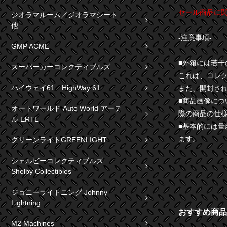
セール商品に
ジオラマルーム／ジオラマシート
他
-注意事項-
GMP ACME
■外箱には若
スーパーカーコレクティブルズ
これは、コレ
ハイウェイ61 HighWay 61
また、開封さ
■商品画像に
オートワールド Auto World アーテ
際の商品の仕
ル ERTL
■基本的には
ます。
グリーンライトGREENLIGHT
シェルビーコレクティブルズ
Shelby Collectibles
ジョニーライトニング Johnny
Lightning
おすすめ商品
M2 Machines