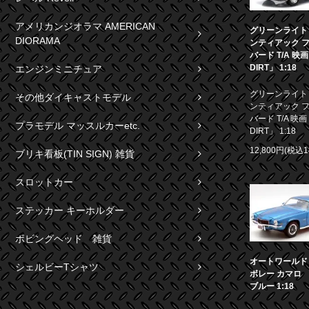
アメリカンジオラマ AMERICAN
グリーンライト 1
DIORAMA
ンティアック 
バード T/A 映
DIRT」 1:18
エンジンミニチュア
グリーンライト 1
その他ダイキャストモデル
ンティアック 
バード T/A 映画
プラモデル マッスルカーetc.
DIRT」 1:18
12,800円(税込1
ブリキ看板(TIN SIGN) 雑貨
スロットカー
ステッカー キーホルダー
ボビングヘッド 雑貨
オートワールド 1
シェルビーTシャツ
ボレー カマロ S
ブルー 1:18