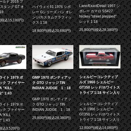
ルド 2016 フ
Lane/ExactDetail 1967 シ
スタング GT オ
ハイウェイ61 1976 シボ
ボレー カマロ SS427
18
レー Gシリーズ バン オレ
Nickey "street prepped"
ンジ/カスタムグラフィッ
円(税込15,180円)
レッド 1:18
クス 1:18
25,800円(税込28,380円)
18,800円(税込20,680円)
シェルビーコレクティブ
イト 1979 ポ
GMP 1970 ポンティアッ
ルズ 1966 シェルビー
ック ファイヤー
ク GTO ジャッジ TIN
GT350 レッド/ホワイトス
 "KILL
INDIAN JUDGE 1：18
トライプ 1:18 サイン入り
.2" 1:43
GMP 1970 ポンティアッ
シェルビーコレクティブ
イト 1979 ポ
ク GTO ジャッジ TIN
ルズ 1966 シェルビー
ック ファイヤー
INDIAN JUDGE 1：18
GT350 レッド/ホワイトス
 "KILL
25,800円(税込28,380円)
トライプ 1:18 サイン入り
2" 1:43
12,800円(税込14,080円)
(税込3,520円)