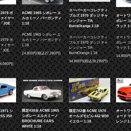
スーパーカーコレクティ
979 ポ
ACME 1965 シボレー エ
ブルズ 1970 ダッジ チャ
オートワー
ファイヤー
ルカミーノ バーガンディ
レンジャー T/A
ボレー コ
画「JOE
1:18
BurntOrange 1:18
ラック 1:
ACME 1965 シボレー エ
スーパーカーコレクティ
オートワー
979 ポ
ルカミーノ バーガンディ
ブルズ 1970 ダッジ チャ
ボレー コ
ファイヤー
1:18
レンジャー T/A
ラック 1:
「JOE
BurntOrange 1:18
24,800円(税込27,280円)
14,800
34,800円(税込38,280円)
4,080円)
限定438台 ACME 1965
971 シ
限定702個 ACME 1970
オートワー
シボレー エルカミーノ
S 350
オールズモビル 442 W30
ォード マ
BROCHURE CARS
イエロー 1:18
レンジ 1:
WHITE 1:18