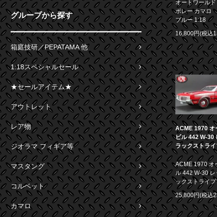
オートワールド 1
ボレー カマロ S
グループから探す
ブルー 1:18
16,800円(税込1
箱庭技研／PEPATAMA 他
1:18スペシャルセール
★セールアイテム★
アウトレット
レア物
ACME 1970
ビル 442 W-3
ラックストライプ 
ジオラマ フィギア等
ACME 1970
マスタング
ル 442 W-30
ックストライプ 1
コルベット
25,800円(税込2
カマロ