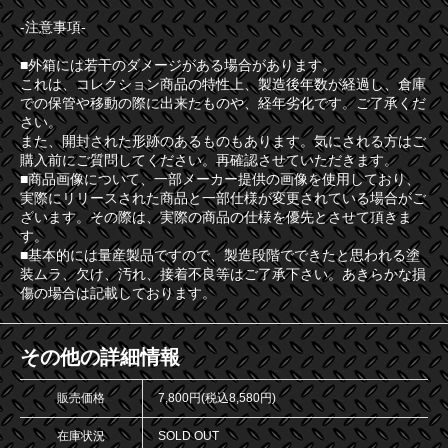
-注意事項-
■外箱には若干のダメージがある場合があります。
これは、コレクション商品の特性上、製造後年数が経過し、倉庫
での保管や移動の際に出来たものや、経年劣化です。ご了承くだ
さい。
また、開封された形跡のあるものもあります。気にされる方はご
購入前にご質問してください。再確認させていただきます。
■商品画像について、一部メーカー提供の画像を使用しており、
実際にリリースされた商品と一部仕様が変更されている場合がご
ざいます。その際は、実際の商品の仕様を優先とさせて頂きま
す。
■基本的には量産製品ですので、製造段階でできたと思われる塗
装ムラ、欠け、汚れ、接着不良等はご了承下さい。あきらかな損
傷の場合は記載しております。
その他の詳細情報
販売価格
7,800円(税込8,580円)
在庫状況
SOLD OUT