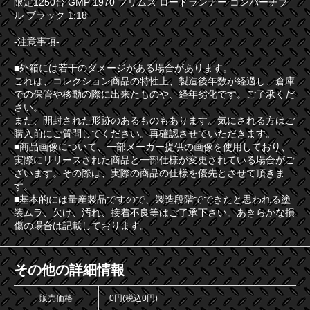
限定1250台 GMP 1970 プリムス ロードランナー コンバーチブ
ル ブラック 1:18
-注意事項-
■外箱には若干のダメージがある場合があります。
これは、コレクション商品の特性上、製造後年数が経過し、倉庫
での保管や移動の際に出来たものや、経年劣化です。ご了承くだ
さい。
また、開封された形跡のあるものもあります。気にされる方はご
購入前にご質問してください。再確認させていただきます。
■商品画像について、一部メーカー提供の画像を使用しており、
実際にリリースされた商品と一部仕様が変更されている場合がご
ざいます。その際は、実際の商品の仕様を優先とさせて頂きま
す。
■基本的には量産製品ですので、製造段階でできたと思われる塗
装ムラ、欠け、汚れ、接着不良等はご了承下さい。あきらかな損
傷の場合は記載しております。
その他の詳細情報
販売価格
0円(税込0円)