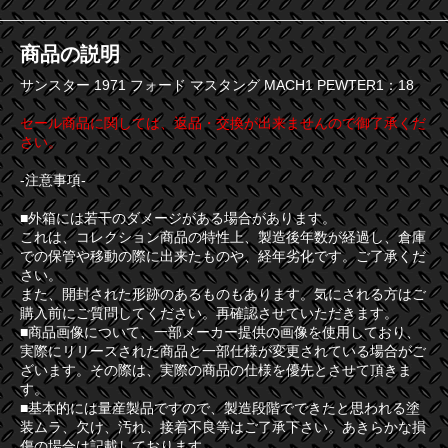
商品の説明
サンスター 1971 フォード マスタング MACH1 PEWTER1：18
セール商品に関しては、返品・交換が出来ませんので御了承くだ
さい。
-注意事項-
■外箱には若干のダメージがある場合があります。
これは、コレクション商品の特性上、製造後年数が経過し、倉庫
での保管や移動の際に出来たものや、経年劣化です。ご了承くだ
さい。
また、開封された形跡のあるものもあります。気にされる方はご
購入前にご質問してください。再確認させていただきます。
■商品画像について、一部メーカー提供の画像を使用しており、
実際にリリースされた商品と一部仕様が変更されている場合がご
ざいます。その際は、実際の商品の仕様を優先とさせて頂きま
す。
■基本的には量産製品ですので、製造段階でできたと思われる塗
装ムラ、欠け、汚れ、接着不良等はご了承下さい。あきらかな損
傷の場合は記載しております。