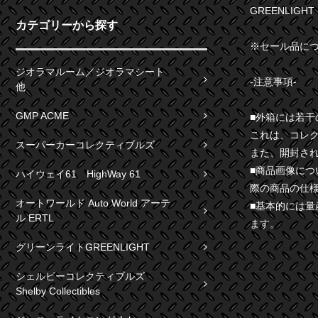
GREENLIGHT
カテゴリーから探す
※セール品に
ジオラマルーム／ジオラマシート
-注意事項-
他
GMP ACME
■外箱には若
これは、コレ
スーパーカーコレクティブルズ
また、開封さ
■商品画像に
ハイウェイ61 HighWay 61
際の商品の仕
オートワールド Auto World アーテ
■基本的には
ル ERTL
ます。
グリーンライトGREENLIGHT
シェルビーコレクティブルズ
Shelby Collectibles