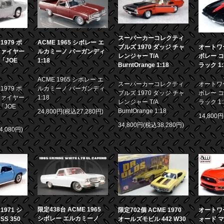
スーパーカーコレクティ
979 ポ
ACME 1965 シボレー エ
ブルズ 1970 ダッジ チャ
オートワー
ファイヤー
ルカミーノ バーガンディ
レンジャー T/A
ボレー コ
画「JOE
1:18
BurntOrange 1:18
ラック 1:
ACME 1965 シボレー エ
スーパーカーコレクティ
オートワー
979 ポ
ルカミーノ バーガンディ
ブルズ 1970 ダッジ チャ
ボレー コ
ファイヤー
1:18
レンジャー T/A
ラック 1:
「JOE
BurntOrange 1:18
24,800円(税込27,280円)
14,800
34,800円(税込38,280円)
4,080円)
限定438台 ACME 1965
971 シ
限定702個 ACME 1970
オートワー
シボレー エルカミーノ
S 350
オールズモビル 442 W30
ォード マ