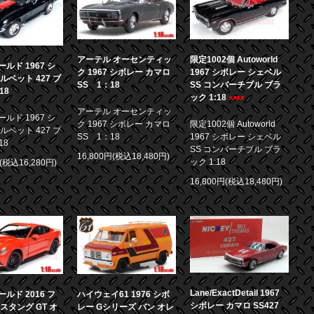
アーテル オーセンティッ
限定1002個 Autoworld
ルド 1967 シ
ク 1967 シボレー カマロ
1967 シボレー シェベル
ルベット 427 ブ
SS 1：18
SS コンバーチブル ブラ
18
ック 1:18
アーテル オーセンティッ
ルド 1967 シ
ク 1967 シボレー カマロ
限定1002個 Autoworld
ルベット 427 ブ
SS 1：18
1967 シボレー シェベル
18
SS コンバーチブル ブラ
16,800円(税込18,480円)
ック 1:18
円(税込16,280円)
16,800円(税込18,480円)
Lane/ExactDetail 1967
ルド 2016 フ
ハイウェイ61 1976 シボ
シボレー カマロ SS427
スタング GT オ
レー Gシリーズ バン オレ