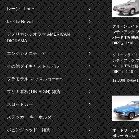
レーン Lane
レベル Revell
グリーンライト 1
ンティアック 
アメリカンジオラマ AMERICAN
バード T/A 映
DIORAMA
DIRT」 1:18
エンジンミニチュア
グリーンライト 1
ンティアック 
その他ダイキャストモデル
バード T/A 映画
DIRT」 1:18
プラモデル マッスルカーetc.
12,800円(税込1
ブリキ看板(TIN SIGN) 雑貨
スロットカー
ステッカー キーホルダー
ボビングヘッド 雑貨
オートワールド 1
ボレー カマロ S