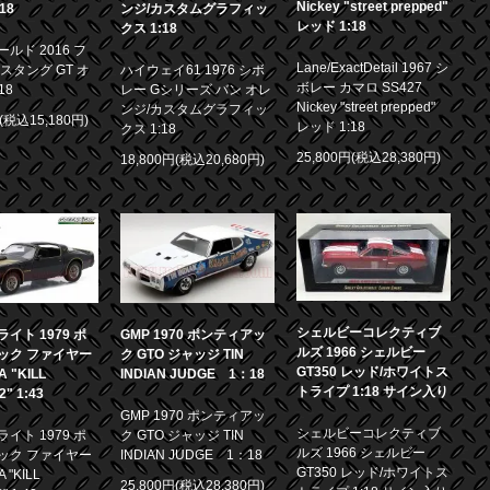
Nickey "street prepped"
18
ンジ/カスタムグラフィッ
レッド 1:18
クス 1:18
ルド 2016 フ
Lane/ExactDetail 1967 シ
スタング GT オ
ハイウェイ61 1976 シボ
ボレー カマロ SS427
18
レー Gシリーズ バン オレ
Nickey "street prepped"
ンジ/カスタムグラフィッ
円(税込15,180円)
レッド 1:18
クス 1:18
25,800円(税込28,380円)
18,800円(税込20,680円)
シェルビーコレクティブ
イト 1979 ポ
GMP 1970 ポンティアッ
ルズ 1966 シェルビー
ック ファイヤー
ク GTO ジャッジ TIN
GT350 レッド/ホワイトス
 "KILL
INDIAN JUDGE 1：18
トライプ 1:18 サイン入り
.2" 1:43
GMP 1970 ポンティアッ
シェルビーコレクティブ
イト 1979 ポ
ク GTO ジャッジ TIN
ルズ 1966 シェルビー
ック ファイヤー
INDIAN JUDGE 1：18
GT350 レッド/ホワイトス
 "KILL
25,800円(税込28,380円)