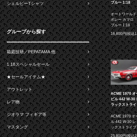
ブルー 1:18
シェルビーTシャツ
オートワールド 1
ボレー カマロ S
ブルー 1:18
グループから探す
16,800円(税込1
箱庭技研／PEPATAMA 他
1:18スペシャルセール
★セールアイテム★
アウトレット
ACME 1970
ビル 442 W-3
レア物
ラックストライプ 
ジオラマ フィギア等
ACME 1970
ル 442 W-30
マスタング
ックストライプ 1
25,800円(税込2