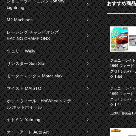
ジョニーライトニング Johnny
おすすめ商品
Lightning
M2 Machines
レーシング チャンピオンズ
RACING CHAMPIONS
ウェリー Welly
ジョニーライト
サンスター Sun Star
1999 フォード
グ GT シルバ
モーターマックス Motor Max
ク 1:64
マイスト MAISTO
ジョニーライト
1999 フォード
グ GT シルバ
ホットウィール HotWheels マテ
ク 1:64
ル ホットホイール
1,280円(税込1,
ヤトミン Yatming
オートアート Auto Art