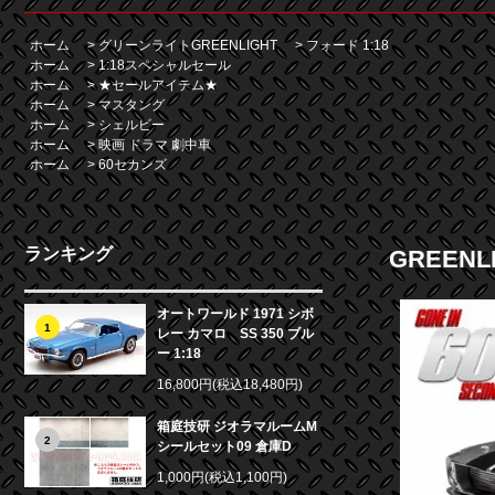
ホーム
>
グリーンライトGREENLIGHT
>
フォード 1:18
ホーム
>
1:18スペシャルセール
ホーム
>
★セールアイテム★
ホーム
>
マスタング
ホーム
>
シェルビー
ホーム
>
映画 ドラマ 劇中車
ホーム
>
60セカンズ
ランキング
GREENL
オートワールド 1971 シボ
1
レー カマロ SS 350 ブル
ー 1:18
16,800円(税込18,480円)
箱庭技研 ジオラマルームM
2
シールセット09 倉庫D
1,000円(税込1,100円)