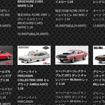
BROCHURE CARS
イエロー 1:18
レンジ 1:
WHITE 1:18
971 シ
限定702個 ACME 1970 オ
オートワー
限定438台 ACME 1965 シ
S 350
ールズモビル 442 W30 イ
ォード マ
ボレー エルカミーノ
エロー 1:18
レンジ 1:
BROCHURE CARS
8,480円)
26,800円(税込29,480円)
13,800
WHITE 1:18
25,800円(税込28,380円)
スーパーカーコレクティ
 オールズモ
グリーンライト
グリーンラ
ブルズ 1971 ダッジ チャ
0 レッド/ブ
PRECISION
ンティア
レンジャー Mr.Norm レッ
1:18
COLLECTION 1959 キャ
バード T/A
ド 1:18
デラック AMBULANCE
BILL:vol
1:18
 オールズモビ
スーパーカーコレクティ
 レッド/ブラ
グリーンラ
ブルズ 1971 ダッジ チャ
:18
グリーンライト
ンティア
レンジャー Mr.Norm レッ
PRECISION
バード T/A
8,380円)