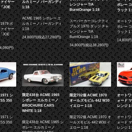
ファイヤー
ルカミーノ バーガンディ
レンジャー T/A
ボレー コ
画「JOE
1:18
BurntOrange 1:18
ラック 1:
ACME 1965 シボレー エ
スーパーカーコレクティ
オートワー
979 ポ
ルカミーノ バーガンディ
ブルズ 1970 ダッジ チャ
ボレー コ
ファイヤー
1:18
レンジャー T/A
ラック 1:
「JOE
BurntOrange 1:18
24,800円(税込27,280円)
14,800
34,800円(税込38,280円)
4,080円)
限定438台 ACME 1965
971 シ
限定702個 ACME 1970
オートワー
シボレー エルカミーノ
S 350
オールズモビル 442 W30
ォード マ
BROCHURE CARS
イエロー 1:18
レンジ 1:
WHITE 1:18
971 シ
限定702個 ACME 1970 オ
オートワー
限定438台 ACME 1965 シ
S 350
ールズモビル 442 W30 イ
ォード マ
ボレー エルカミーノ
エロー 1:18
レンジ 1: