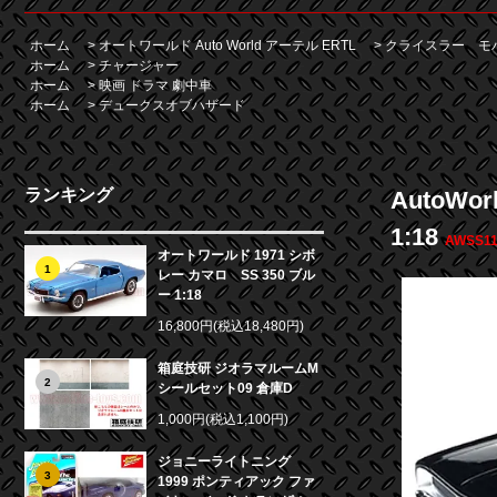
ホーム
>
オートワールド Auto World アーテル ERTL
>
クライスラー モ
ホーム
>
チャージャー
ホーム
>
映画 ドラマ 劇中車
ホーム
>
デュークスオブハザード
ランキング
AutoWo
1:18
AWSS1
オートワールド 1971 シボ
1
レー カマロ SS 350 ブル
ー 1:18
16,800円(税込18,480円)
箱庭技研 ジオラマルームM
2
シールセット09 倉庫D
1,000円(税込1,100円)
ジョニーライトニング
3
1999 ポンティアック ファ