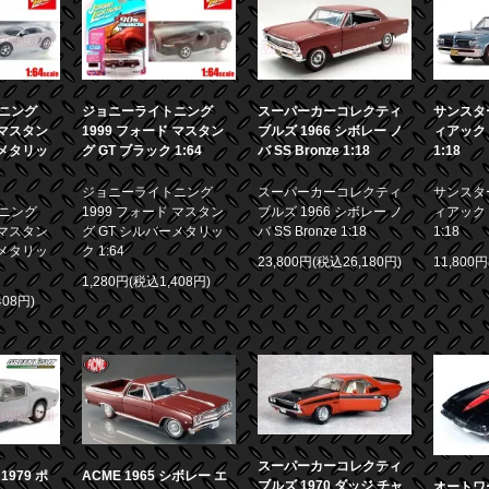
ニング
ジョニーライトニング
スーパーカーコレクティ
サンスター
 マスタン
1999 フォード マスタン
ブルズ 1966 シボレー ノ
ィアック 
ーメタリッ
グ GT ブラック 1:64
バ SS Bronze 1:18
1:18
ジョニーライトニング
スーパーカーコレクティ
サンスター
ニング
1999 フォード マスタン
ブルズ 1966 シボレー ノ
ィアック 
 マスタン
グ GT シルバーメタリッ
バ SS Bronze 1:18
1:18
ーメタリッ
ク 1:64
23,800円(税込26,180円)
11,800
1,280円(税込1,408円)
408円)
スーパーカーコレクティ
979 ポ
ACME 1965 シボレー エ
ブルズ 1970 ダッジ チャ
オートワー