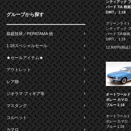
ンティアック 
バード T/A 映
DIRT」 1:18
グループから探す
グリーンライト 1
ンティアック 
箱庭技研／PEPATAMA 他
バード T/A 映画
DIRT」 1:18
1:18スペシャルセール
12,800円(税込1
★セールアイテム★
アウトレット
レア物
ジオラマ フィギア等
オートワールド 1
ボレー カマロ S
ブルー 1:18
マスタング
オートワールド 1
コルベット
ボレー カマロ S
ブルー 1:18
カマロ