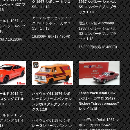
ク 1967 シボレー カマロ
1967 シボレー シェベル
ルベット 427 ブ
SS 1：18
SS コンバーチブル ブラ
18
ック 1:18
アーテル オーセンティッ
ルド 1967 シ
ク 1967 シボレー カマロ
限定1002個 Autoworld
ルベット 427 ブ
SS 1：18
1967 シボレー シェベル
18
SS コンバーチブル ブラ
16,800円(税込18,480円)
ック 1:18
円(税込16,280円)
16,800円(税込18,480円)
Lane/ExactDetail 1967
ルド 2016 フ
ハイウェイ61 1976 シボ
シボレー カマロ SS427
スタング GT オ
レー Gシリーズ バン オレ
Nickey "street prepped"
18
ンジ/カスタムグラフィッ
レッド 1:18
クス 1:18
ルド 2016 フ
Lane/ExactDetail 1967 シ
スタング GT オ
ハイウェイ61 1976 シボ
ボレー カマロ SS427
18
レー Gシリーズ バン オレ