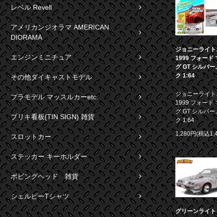
レベル Revell
アメリカンジオラマ AMERICAN
DIORAMA
ジョニーライト
エンジンミニチュア
1999 フォード
グ GT シルバ
ク 1:64
その他ダイキャストモデル
ジョニーライト
プラモデル マッスルカーetc.
1999 フォード
グ GT シルバ
ブリキ看板(TIN SIGN) 雑貨
ク 1:64
1,280円(税込1,
スロットカー
ステッカー キーホルダー
ボビングヘッド 雑貨
シェルビーTシャツ
グリーンライト 1