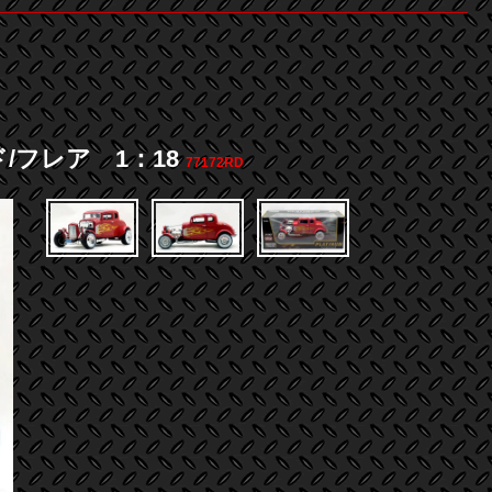
ド/フレア 1：18
77172RD