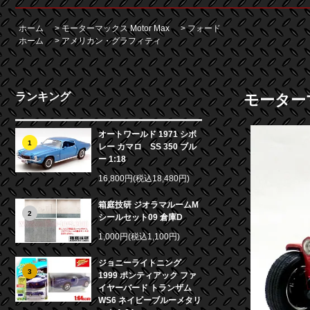
ホーム
>
モーターマックス Motor Max
>
フォード
ホーム
>
アメリカン・グラフィティ
ランキング
モーターマ
オートワールド 1971 シボ
1
レー カマロ SS 350 ブル
ー 1:18
16,800円(税込18,480円)
箱庭技研 ジオラマルームM
2
シールセット09 倉庫D
1,000円(税込1,100円)
ジョニーライトニング
3
1999 ポンティアック ファ
イヤーバード トランザム
WS6 ネイビーブルーメタリ