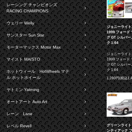
レーシング チャンピオンズ
RACING CHAMPIONS
ウェリー Welly
ジョニーライト
1999 フォード
サンスター Sun Star
グ GT シルバ
ク 1:64
モーターマックス Motor Max
ジョニーライト
マイスト MAISTO
1999 フォード
グ GT シルバ
ク 1:64
ホットウィール HotWheels マテ
ル ホットホイール
1,280円(税込1,
ヤトミン Yatming
オートアート Auto Art
レーン Lane
グリーンライト 1
レベル Revell
ンティアック 