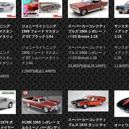
ニング
ジョニーライトニング
スーパーカーコレクティ
サンスター
 マスタン
1999 フォード マスタン
ブルズ 1966 シボレー ノ
ィアック 
ーメタリッ
グ GT ブラック 1:64
バ SS Bronze 1:18
1:18
ジョニーライトニング
スーパーカーコレクティ
サンスター
ニング
1999 フォード マスタン
ブルズ 1966 シボレー ノ
ィアック 
 マスタン
グ GT シルバーメタリッ
バ SS Bronze 1:18
1:18
ーメタリッ
ク 1:64
23,800円(税込26,180円)
11,800
1,280円(税込1,408円)
408円)
スーパーカーコレクティ
979 ポ
ACME 1965 シボレー エ
ブルズ 1970 ダッジ チャ
オートワー
ファイヤー
ルカミーノ バーガンディ