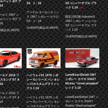
ルベット 427 ブ
SS 1：18
SS コンバーチブル ブラ
18
ック 1:18
アーテル オーセンティッ
ルド 1967 シ
ク 1967 シボレー カマロ
限定1002個 Autoworld
ルベット 427 ブ
SS 1：18
1967 シボレー シェベル
18
SS コンバーチブル ブラ
16,800円(税込18,480円)
ック 1:18
円(税込16,280円)
16,800円(税込18,480円)
Lane/ExactDetail 1967
ルド 2016 フ
ハイウェイ61 1976 シボ
シボレー カマロ SS427
スタング GT オ
レー Gシリーズ バン オレ
Nickey "street prepped"
18
ンジ/カスタムグラフィッ
レッド 1:18
クス 1:18
ルド 2016 フ
Lane/ExactDetail 1967 シ
スタング GT オ
ハイウェイ61 1976 シボ
ボレー カマロ SS427
18
レー Gシリーズ バン オレ
Nickey "street prepped"
ンジ/カスタムグラフィッ