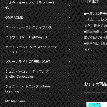
-注意事項-
ジオラマルーム／ジオラマシート
他
■外箱には若
GMP ACME
これは、コレ
また、開封さ
スーパーカーコレクティブルズ
■商品画像に
ハイウェイ61 HighWay 61
際の商品の仕
■基本的には
オートワールド Auto World アーテ
ます。
ル ERTL
グリーンライトGREENLIGHT
シェルビーコレクティブルズ
Shelby Collectibles
おすすめ商品
ジョニーライトニング Johnny
Lightning
M2 Machines