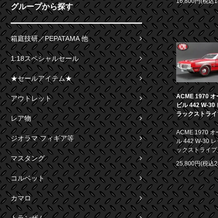
16,800円(税込1
グループから探す
箱庭技研／PEPATAMA 他
1:18スペシャルセール
★セールアイテム★
ACME 1970
アウトレット
ビル 442 W-3
ラックストライプ 
レア物
ACME 1970
ジオラマ フィギア等
ル 442 W-30
ックストライプ 1
マスタング
25,800円(税込2
コルベット
カマロ