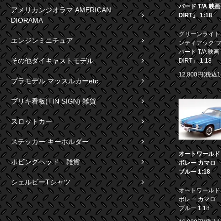
バード T/A 映
アメリカンジオラマ AMERICAN
DIRT」 1:18
DIORAMA
グリーンライト 1
エンジンミニチュア
ンティアック 
バード T/A 映画
その他ダイキャストモデル
DIRT」 1:18
12,800円(税込1
プラモデル マッスルカーetc.
ブリキ看板(TIN SIGN) 雑貨
スロットカー
ステッカー キーホルダー
オートワールド 1
ボビングヘッド 雑貨
ボレー カマロ S
ブルー 1:18
シェルビーTシャツ
オートワールド 1
ボレー カマロ S
ブルー 1:18