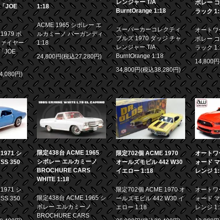
レンジャー T/A
ボレー コ
画「JOE
1:18
BurntOrange 1:18
ラック 1:
ACME 1965 シボレー エ
スーパーカーコレクティ
オートワー
979 ポ
ルカミーノ バーガンディ
ブルズ 1970 ダッジ チャ
ボレー コ
ファイヤー
1:18
レンジャー T/A
ラック 1:
「JOE
BurntOrange 1:18
24,800円(税込27,280円)
14,800
34,800円(税込38,280円)
4,080円)
限定438台 ACME 1965
971 シ
限定702個 ACME 1970
オートワー
シボレー エルカミーノ
S 350
オールズモビル 442 W30
ォード マ
BROCHURE CARS
イエロー 1:18
レンジ 1:
WHITE 1:18
971 シ
限定702個 ACME 1970 オ
オートワー
限定438台 ACME 1965 シ
S 350
ールズモビル 442 W30 イ
ォード マ
ボレー エルカミーノ
エロー 1:18
レンジ 1:
BROCHURE CARS