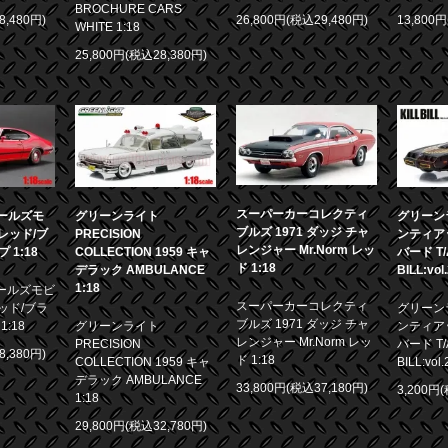
BROCHURE CARS
8,480円)
26,800円(税込29,480円)
13,800
WHITE 1:18
25,800円(税込28,380円)
スーパーカーコレクティ
 オールズモ
グリーンライト
グリーンラ
ブルズ 1971 ダッジ チャ
0 レッド/ブ
PRECISION
ンティア
レンジャー Mr.Norm レッ
1:18
COLLECTION 1959 キャ
バード T/A
ド 1:18
デラック AMBULANCE
BILL:vol
1:18
 オールズモビ
スーパーカーコレクティ
 レッド/ブラ
グリーンラ
ブルズ 1971 ダッジ チャ
:18
グリーンライト
ンティア
レンジャー Mr.Norm レッ
PRECISION
バード T/A
8,380円)
ド 1:18
COLLECTION 1959 キャ
BILL:vol.
デラック AMBULANCE
33,800円(税込37,180円)
3,200円
1:18
29,800円(税込32,780円)