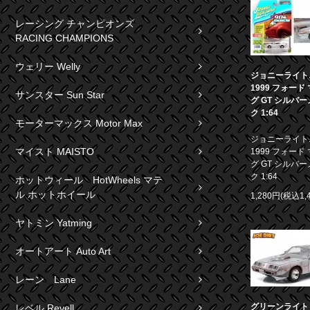
レーシング チャンピオンズ
RACING CHAMPIONS
ウェリー Welly
ジョニーライト
1999 フォード
サンスター Sun Star
グ GT シルバ
ク 1:64
モーターマックス Motor Max
ジョニーライト
マイスト MAISTO
1999 フォード
グ GT シルバ
ク 1:64
ホットウィール HotWheels マテ
ル ホットホイール
1,280円(税込1,
ヤトミン Yatming
オートアート Auto Art
レーン Lane
グリーンライト 1
レベル Revell