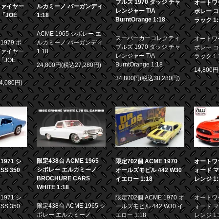
ブルズ 1970 ダッジ チャ
オートワー
ファイヤー
ルカミーノ バーガンディ
レンジャー T/A
ボレー コ
画「JOE
1:18
BurntOrange 1:18
ラック 1:
ACME 1965 シボレー エ
スーパーカーコレクティ
オートワー
979 ポ
ルカミーノ バーガンディ
ブルズ 1970 ダッジ チャ
ボレー コ
ファイヤー
1:18
レンジャー T/A
ラック 1:
「JOE
BurntOrange 1:18
24,800円(税込27,280円)
14,800
34,800円(税込38,280円)
4,080円)
限定438台 ACME 1965
971 シ
限定702個 ACME 1970
オートワー
シボレー エルカミーノ
S 350
オールズモビル 442 W30
ォード マ
BROCHURE CARS
イエロー 1:18
レンジ 1:
WHITE 1:18
971 シ
限定702個 ACME 1970 オ
オートワー
限定438台 ACME 1965 シ
S 350
ールズモビル 442 W30 イ
ォード マ
ボレー エルカミーノ
エロー 1:18
レンジ 1: