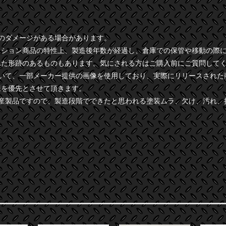
干のダメージがある場合があります。
クション商品の特性上、製造後年数が経過し、倉庫での保管や移動の際
れた形跡のあるものもあります。気にされる方はご購入前にご質問して
ついて、一部メーカー提供の画像を使用しており、実際にリリースされた
様を優先とさせて頂きます。
量産製品ですので、製造段階でできたと思われる塗装ムラ、欠け、汚れ、