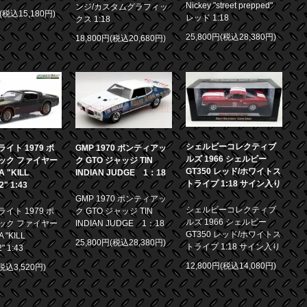
Nickey "street prepped"
ンジ/カスタムグラフィッ
円(税込15,180円)
レッド 1:18
クス 1:18
25,800円(税込28,380円)
18,800円(税込20,680円)
シェルビーコレクティブ
イト 1979 ポ
GMP 1970 ポンティアッ
ルズ 1966 シェルビー
ック ファイヤー
ク GTO ジャッジ TIN
GT350 レッド/ホワイトス
 "KILL
INDIAN JUDGE 1：18
トライプ 1:18 サイン入り
.2" 1:43
GMP 1970 ポンティアッ
シェルビーコレクティブ
イト 1979 ポ
ク GTO ジャッジ TIN
ルズ 1966 シェルビー
ック ファイヤー
INDIAN JUDGE 1：18
GT350 レッド/ホワイトス
 "KILL
25,800円(税込28,380円)
トライプ 1:18 サイン入り
2" 1:43
12,800円(税込14,080円)
(税込3,520円)