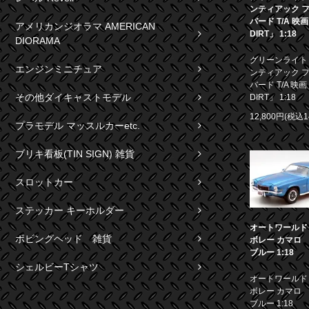
ンティアック 
バード T/A 映
アメリカンジオラマ AMERICAN
DIRT」 1:18
DIORAMA
グリーンライト 1
エンジンミニチュア
ンティアック 
バード T/A 映画
その他ダイキャストモデル
DIRT」 1:18
12,800円(税込1
プラモデル マッスルカーetc.
ブリキ看板(TIN SIGN) 雑貨
スロットカー
ステッカー キーホルダー
オートワールド 1
ボビングヘッド 雑貨
ボレー カマロ S
ブルー 1:18
シェルビーTシャツ
オートワールド 1
ボレー カマロ S
ブルー 1:18