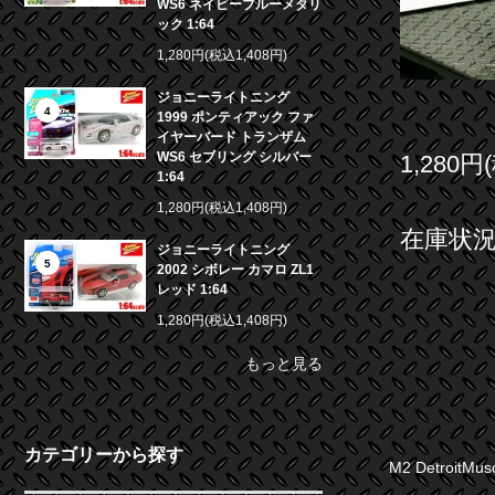
WS6 ネイビーブルーメタリ
ック 1:64
1,280円(税込1,408円)
ジョニーライトニング
4
1999 ポンティアック ファ
イヤーバード トランザム
WS6 セブリング シルバー
1,280円
1:64
1,280円(税込1,408円)
在庫状況 
ジョニーライトニング
5
2002 シボレー カマロ ZL1
レッド 1:64
1,280円(税込1,408円)
もっと見る
カテゴリーから探す
M2 Detroit