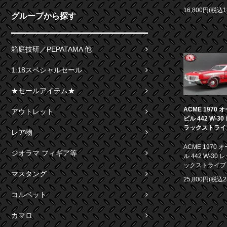
16,800円(税込1
グループから探す
箱庭技研／PEPATAMA 他
1:18スペシャルセール
★セールアイテム★
ACME 1970
アウトレット
ビル 442 W-3
ラックストライプ 
レア物
ACME 1970
ジオラマ フィギア等
ル 442 W-30
ックストライプ 1
マスタング
25,800円(税込2
コルベット
カマロ