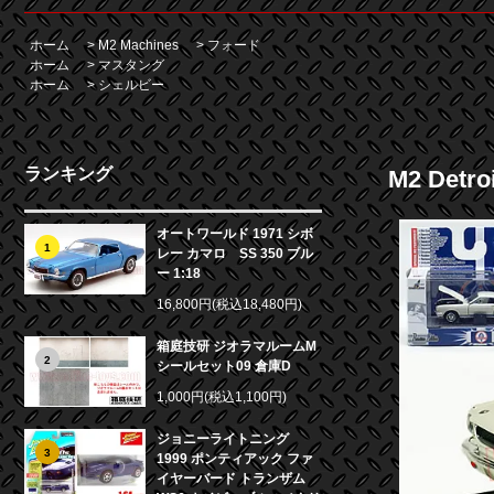
ホーム
>
M2 Machines
>
フォード
ホーム
>
マスタング
ホーム
>
シェルビー
ランキング
M2 Det
オートワールド 1971 シボ
1
レー カマロ SS 350 ブル
ー 1:18
16,800円(税込18,480円)
箱庭技研 ジオラマルームM
2
シールセット09 倉庫D
1,000円(税込1,100円)
ジョニーライトニング
3
1999 ポンティアック ファ
イヤーバード トランザム