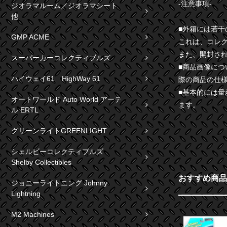
-注意事項-
ジオラマルーム／ジオラマシート
他
■外箱には若
GMP ACME
これは、コレ
また、開封さ
スーパーカーコレクティブルズ
■商品画像に
ハイウェイ61 HighWay 61
際の商品の仕
■基本的には
オートワールド Auto World アーテ
ます。
ル ERTL
グリーンライトGREENLIGHT
シェルビーコレクティブルズ
Shelby Collectibles
おすすめ商品
ジョニーライトニング Johnny
Lightning
M2 Machines