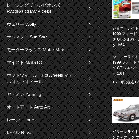
レーシング チャンピオンズ
RACING CHAMPIONS
ウェリー Welly
ジョニーライト
1999 フォード
サンスター Sun Star
グ GT シルバ
ク 1:64
モーターマックス Motor Max
ジョニーライト
マイスト MAISTO
1999 フォード
グ GT シルバ
ク 1:64
ホットウィール HotWheels マテ
ル ホットホイール
1,280円(税込1,
ヤトミン Yatming
オートアート Auto Art
レーン Lane
グリーンライト 1
レベル Revell
ンティアック 