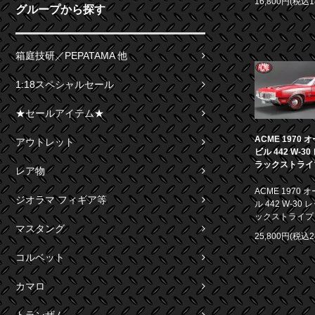
16,800円(税込1
グループから探す
箱庭技研／PEPATAMA 他
1:18スペシャルセール
★セールアイテム★
ACME 1970
アウトレット
ビル 442 W-3
ラックストライプ 
レア物
ACME 1970
ジオラマ フィギア等
ル 442 W-30
ックストライプ 1
マスタング
25,800円(税込2
コルベット
カマロ