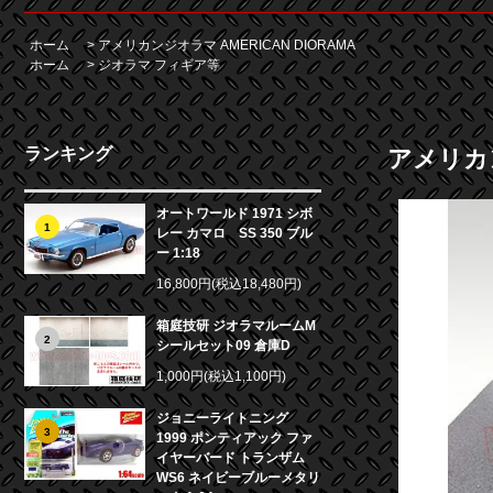
ホーム
>
アメリカンジオラマ AMERICAN DIORAMA
ホーム
>
ジオラマ フィギア等
ランキング
アメリカン
オートワールド 1971 シボ
1
レー カマロ SS 350 ブル
ー 1:18
16,800円(税込18,480円)
箱庭技研 ジオラマルームM
2
シールセット09 倉庫D
1,000円(税込1,100円)
ジョニーライトニング
3
1999 ポンティアック ファ
イヤーバード トランザム
WS6 ネイビーブルーメタリ