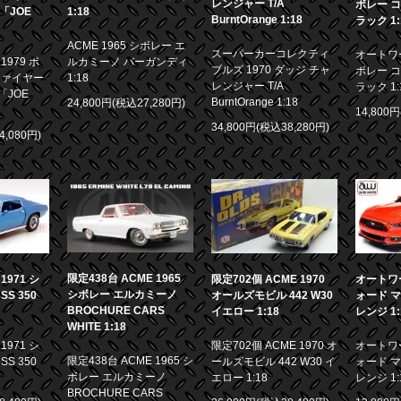
レンジャー T/A
ボレー コ
画「JOE
1:18
BurntOrange 1:18
ラック 1:
ACME 1965 シボレー エ
スーパーカーコレクティ
オートワー
979 ポ
ルカミーノ バーガンディ
ブルズ 1970 ダッジ チャ
ボレー コ
ファイヤー
1:18
レンジャー T/A
ラック 1:
「JOE
BurntOrange 1:18
24,800円(税込27,280円)
14,800
34,800円(税込38,280円)
4,080円)
限定438台 ACME 1965
971 シ
限定702個 ACME 1970
オートワー
シボレー エルカミーノ
S 350
オールズモビル 442 W30
ォード マ
BROCHURE CARS
イエロー 1:18
レンジ 1:
WHITE 1:18
971 シ
限定702個 ACME 1970 オ
オートワー
限定438台 ACME 1965 シ
S 350
ールズモビル 442 W30 イ
ォード マ
ボレー エルカミーノ
エロー 1:18
レンジ 1:
BROCHURE CARS