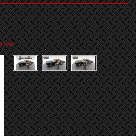
D-23801