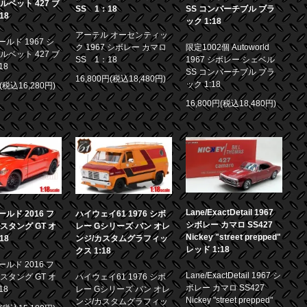
ルベット 427 ブ
SS 1：18
SS コンバーチブル ブラ
18
ック 1:18
アーテル オーセンティッ
ルド 1967 シ
ク 1967 シボレー カマロ
限定1002個 Autoworld
ルベット 427 ブ
SS 1：18
1967 シボレー シェベル
18
SS コンバーチブル ブラ
16,800円(税込18,480円)
ック 1:18
円(税込16,280円)
16,800円(税込18,480円)
Lane/ExactDetail 1967
ルド 2016 フ
ハイウェイ61 1976 シボ
シボレー カマロ SS427
スタング GT オ
レー Gシリーズ バン オレ
Nickey "street prepped"
18
ンジ/カスタムグラフィッ
レッド 1:18
クス 1:18
ルド 2016 フ
Lane/ExactDetail 1967 シ
スタング GT オ
ハイウェイ61 1976 シボ
ボレー カマロ SS427
18
レー Gシリーズ バン オレ
Nickey "street prepped"
ンジ/カスタムグラフィッ