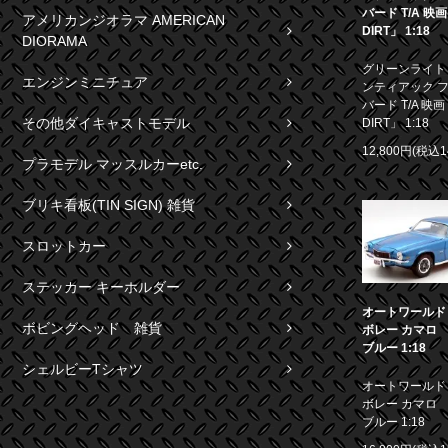
バード T/A 映
アメリカンジオラマ AMERICAN
DIRT」 1:18
DIORAMA
グリーンライト 1
エンジンミニチュア
ンティアック 
バード T/A 映画
その他ダイキャストモデル
DIRT」 1:18
12,800円(税込1
プラモデル マッスルカーetc.
ブリキ看板(TIN SIGN) 雑貨
スロットカー
ステッカー キーホルダー
オートワールド 1
ボビングヘッド 雑貨
ボレー カマロ S
ブルー 1:18
シェルビーTシャツ
オートワールド 1
ボレー カマロ S
ブルー 1:18