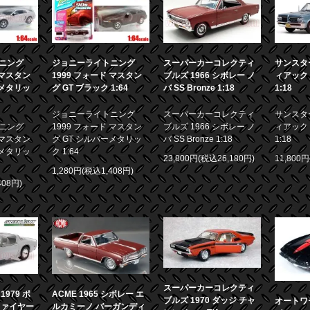
ニング
ジョニーライトニング
スーパーカーコレクティ
サンスター
 マスタン
1999 フォード マスタン
ブルズ 1966 シボレー ノ
ィアック 
ーメタリッ
グ GT ブラック 1:64
バ SS Bronze 1:18
1:18
ジョニーライトニング
スーパーカーコレクティ
サンスター
ニング
1999 フォード マスタン
ブルズ 1966 シボレー ノ
ィアック 
 マスタン
グ GT シルバーメタリッ
バ SS Bronze 1:18
1:18
ーメタリッ
ク 1:64
23,800円(税込26,180円)
11,800
1,280円(税込1,408円)
408円)
スーパーカーコレクティ
979 ポ
ACME 1965 シボレー エ
ブルズ 1970 ダッジ チャ
オートワー
ファイヤー
ルカミーノ バーガンディ