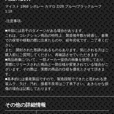
マイスト 1968 シボレー カマロ Z/28 ブルー/ブラックルーフ
1:18
-注意事項-
■外箱には若干のダメージがある場合があります。
これは、コレクション商品の特性上、製造後年数が経過し、倉庫
での保管や移動の際に出来たものや、経年劣化です。ご了承くだ
さい。
また、開封された形跡のあるものもあります。気にされる方はご
購入前にご質問してください。再確認させていただきます。
■商品画像について、一部メーカー提供の画像を使用しており、
実際にリリースされた商品と一部仕様が変更されている場合がご
ざいます。その際は、実際の商品の仕様を優先とさせて頂きま
す。
■基本的には量産製品ですので、製造段階でできたと思われる塗
装ムラ、欠け、汚れ、接着不良等はご了承下さい。あきらかな損
傷の場合は記載しております。
その他の詳細情報