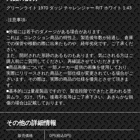
グリーンライト 1970 ダッジ チャレンジャー R/T ホワイト 1:43
-注意事項-
■外箱には若干のダメージがある場合があります。
これは、コレクション商品の特性上、製造後年数が経過し、倉庫
での保管や移動の際に出来たものや、経年劣化です。ご了承くだ
さい。
また、開封された形跡のあるものもあります。気にされる方はご
購入前にご質問してください。再確認させていただきます。
■商品画像について、一部メーカー提供の画像を使用しており、
実際にリリースされた商品と一部仕様が変更されている場合がご
ざいます。その際は、実際の商品の仕様を優先とさせて頂きま
す。
■基本的には量産製品ですので、製造段階でできたと思われる塗
装ムラ、欠け、汚れ、接着不良等はご了承下さい。あきらかな損
傷の場合は記載しております。
その他の詳細情報
販売価格
0円(税込0円)