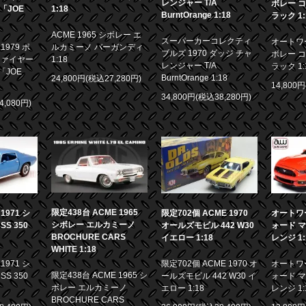
レンジャー T/A
ボレー コ
画「JOE
1:18
BurntOrange 1:18
ラック 1:
ACME 1965 シボレー エ
スーパーカーコレクティ
オートワー
979 ポ
ルカミーノ バーガンディ
ブルズ 1970 ダッジ チャ
ボレー コ
ファイヤー
1:18
レンジャー T/A
ラック 1:
「JOE
BurntOrange 1:18
24,800円(税込27,280円)
14,800
34,800円(税込38,280円)
4,080円)
限定438台 ACME 1965
971 シ
限定702個 ACME 1970
オートワー
シボレー エルカミーノ
S 350
オールズモビル 442 W30
ォード マ
BROCHURE CARS
イエロー 1:18
レンジ 1:
WHITE 1:18
971 シ
限定702個 ACME 1970 オ
オートワー
限定438台 ACME 1965 シ
S 350
ールズモビル 442 W30 イ
ォード マ
ボレー エルカミーノ
エロー 1:18
レンジ 1:
BROCHURE CARS