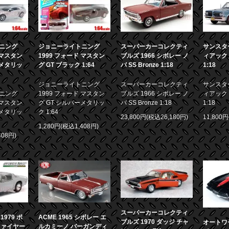
ニング
ジョニーライトニング
スーパーカーコレクティ
サンスター
 マスタン
1999 フォード マスタン
ブルズ 1966 シボレー ノ
ィアック 
ーメタリッ
グ GT ブラック 1:64
バ SS Bronze 1:18
1:18
ジョニーライトニング
スーパーカーコレクティ
サンスター
ニング
1999 フォード マスタン
ブルズ 1966 シボレー ノ
ィアック 
 マスタン
グ GT シルバーメタリッ
バ SS Bronze 1:18
1:18
ーメタリッ
ク 1:64
23,800円(税込26,180円)
11,800
1,280円(税込1,408円)
408円)
スーパーカーコレクティ
979 ポ
ACME 1965 シボレー エ
ブルズ 1970 ダッジ チャ
オートワー
ファイヤー
ルカミーノ バーガンディ