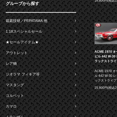
16,800円(税込1
グループから探す
箱庭技研／PEPATAMA 他
1:18スペシャルセール
★セールアイテム★
ACME 1970
アウトレット
ビル 442 W-3
ラックストライプ 
レア物
ACME 1970
ジオラマ フィギア等
ル 442 W-30
ックストライプ 1
マスタング
25,800円(税込2
コルベット
カマロ