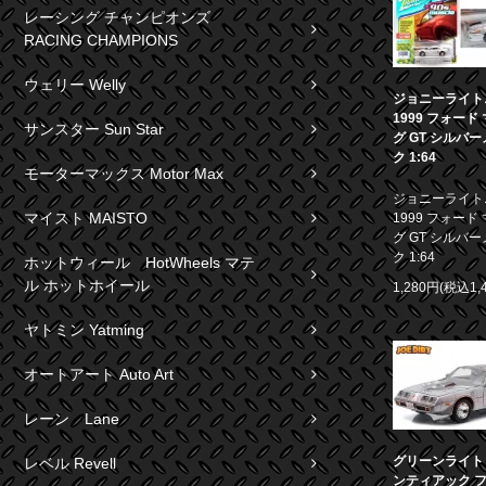
レーシング チャンピオンズ
RACING CHAMPIONS
ウェリー Welly
ジョニーライト
1999 フォード
サンスター Sun Star
グ GT シルバ
ク 1:64
モーターマックス Motor Max
ジョニーライト
マイスト MAISTO
1999 フォード
グ GT シルバ
ク 1:64
ホットウィール HotWheels マテ
ル ホットホイール
1,280円(税込1,
ヤトミン Yatming
オートアート Auto Art
レーン Lane
グリーンライト 1
レベル Revell
ンティアック 