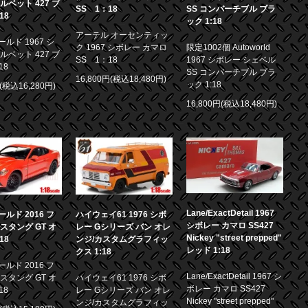
ルベット 427 ブ
SS 1：18
SS コンバーチブル ブラ
18
ック 1:18
アーテル オーセンティッ
ルド 1967 シ
ク 1967 シボレー カマロ
限定1002個 Autoworld
ルベット 427 ブ
SS 1：18
1967 シボレー シェベル
18
SS コンバーチブル ブラ
16,800円(税込18,480円)
ック 1:18
円(税込16,280円)
16,800円(税込18,480円)
Lane/ExactDetail 1967
ルド 2016 フ
ハイウェイ61 1976 シボ
シボレー カマロ SS427
スタング GT オ
レー Gシリーズ バン オレ
Nickey "street prepped"
18
ンジ/カスタムグラフィッ
レッド 1:18
クス 1:18
ルド 2016 フ
Lane/ExactDetail 1967 シ
スタング GT オ
ハイウェイ61 1976 シボ
ボレー カマロ SS427
18
レー Gシリーズ バン オレ
Nickey "street prepped"
ンジ/カスタムグラフィッ