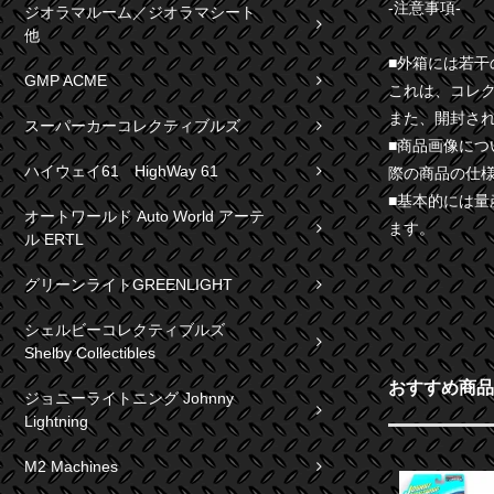
-注意事項-
ジオラマルーム／ジオラマシート
他
■外箱には若
GMP ACME
これは、コレ
また、開封さ
スーパーカーコレクティブルズ
■商品画像に
ハイウェイ61 HighWay 61
際の商品の仕
■基本的には
オートワールド Auto World アーテ
ます。
ル ERTL
グリーンライトGREENLIGHT
シェルビーコレクティブルズ
Shelby Collectibles
おすすめ商品
ジョニーライトニング Johnny
Lightning
M2 Machines