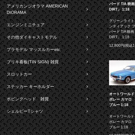
バード T/A 映
アメリカンジオラマ AMERICAN
DIRT」 1:18
DIORAMA
グリーンライト 1
エンジンミニチュア
ンティアック 
バード T/A 映画
その他ダイキャストモデル
DIRT」 1:18
12,800円(税込1
プラモデル マッスルカーetc.
ブリキ看板(TIN SIGN) 雑貨
スロットカー
ステッカー キーホルダー
オートワールド 1
ボビングヘッド 雑貨
ボレー カマロ S
ブルー 1:18
シェルビーTシャツ
オートワールド 1
ボレー カマロ S
ブルー 1:18