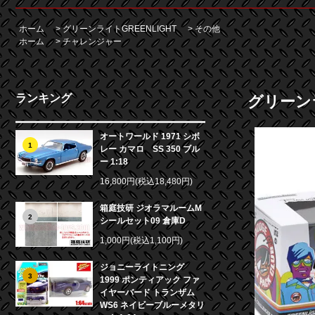
ホーム
>
グリーンライトGREENLIGHT
>
その他
ホーム
>
チャレンジャー
ランキング
グリーンラ
オートワールド 1971 シボ
1
レー カマロ SS 350 ブル
ー 1:18
16,800円(税込18,480円)
箱庭技研 ジオラマルームM
2
シールセット09 倉庫D
1,000円(税込1,100円)
ジョニーライトニング
3
1999 ポンティアック ファ
イヤーバード トランザム
WS6 ネイビーブルーメタリ