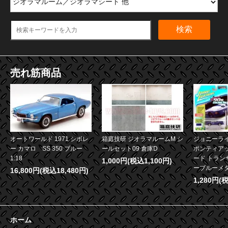
検索
売れ筋商品
オートワールド 1971 シボレ
箱庭技研 ジオラマルームM シ
ジョニーライ
ー カマロ SS 350 ブルー
ールセット09 倉庫D
ポンティア
1:18
ード トランザ
1,000円(税込1,100円)
ーブルーメタリ
16,800円(税込18,480円)
1,280円(
ホーム