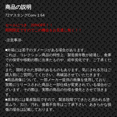
商品の説明
72マスタングConv 1:64
セールにつき 20%OFF！！
期間限定ですのでこの機会をお見逃し無く！！
-注意事項-
■外箱には若干のダメージがある場合があります。
これは、コレクション商品の特性上、製造後年数が経過し、倉庫
での保管や移動の際に出来たものや、経年劣化です。ご了承くだ
さい。
また、開封された形跡のあるものもあります。気にされる方はご
購入前にご質問してください。再確認させていただきます。
■商品画像について、一部メーカー提供の画像を使用しており、
実際にリリースされた商品と一部仕様が変更されている場合がご
ざいます。その際は、実際の商品の仕様を優先とさせて頂きま
す。
■基本的には量産製品ですので、製造段階でできたと思われる塗
装ムラ、欠け、汚れ、接着不良等はご了承下さい。あきらかな損
傷の場合は記載しております。