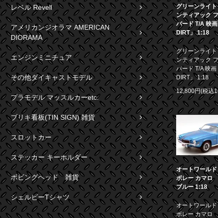
グリーンライト 1
レベル Revell
ンティアック 
バード T/A 映
アメリカンジオラマ AMERICAN
DIRT」 1:18
DIORAMA
グリーンライト 1
エンジンミニチュア
ンティアック 
バード T/A 映画
その他ダイキャストモデル
DIRT」 1:18
12,800円(税込1
プラモデル マッスルカーetc.
ブリキ看板(TIN SIGN) 雑貨
スロットカー
ステッカー キーホルダー
オートワールド 1
ボビングヘッド 雑貨
ボレー カマロ S
ブルー 1:18
シェルビーTシャツ
オートワールド 1
ボレー カマロ S