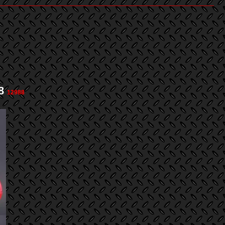
18
12988