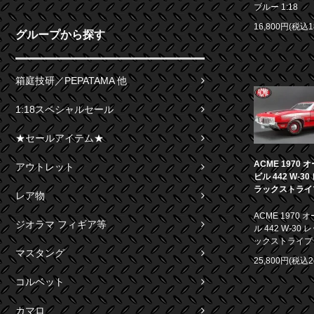
ブルー 1:18
16,800円(税込1
グループから探す
箱庭技研／PEPATAMA 他
1:18スペシャルセール
★セールアイテム★
ACME 1970
アウトレット
ビル 442 W-3
ラックストライプ 
レア物
ACME 1970
ジオラマ フィギア等
ル 442 W-30
ックストライプ 1
マスタング
25,800円(税込2
コルベット
カマロ