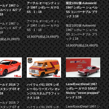
アーテル オーセンティッ
限定1002個 Autoworld
ルド 1967 シ
ク 1967 シボレー カマロ
1967 シボレー シェベル
ルベット 427 ブ
SS 1：18
SS コンバーチブル ブラ
18
ック 1:18
アーテル オーセンティッ
ルド 1967 シ
ク 1967 シボレー カマロ
限定1002個 Autoworld
ルベット 427 ブ
SS 1：18
1967 シボレー シェベル
18
SS コンバーチブル ブラ
16,800円(税込18,480円)
ック 1:18
円(税込16,280円)
16,800円(税込18,480円)
Lane/ExactDetail 1967
ルド 2016 フ
ハイウェイ61 1976 シボ
シボレー カマロ SS427
スタング GT オ
レー Gシリーズ バン オレ
Nickey "street prepped"
18
ンジ/カスタムグラフィッ
レッド 1:18
クス 1:18
ルド 2016 フ
Lane/ExactDetail 1967 シ
スタング GT オ
ハイウェイ61 1976 シボ