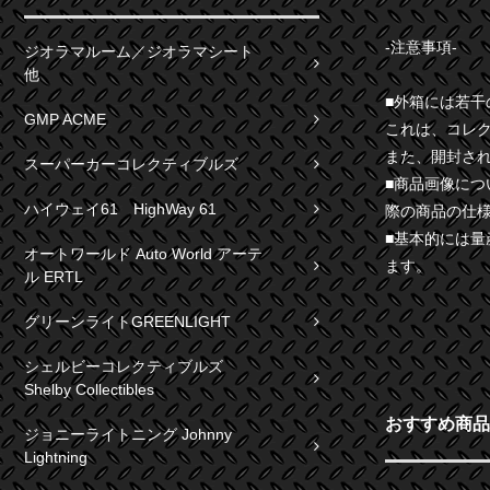
-注意事項-
ジオラマルーム／ジオラマシート
他
■外箱には若
GMP ACME
これは、コレ
また、開封さ
スーパーカーコレクティブルズ
■商品画像に
ハイウェイ61 HighWay 61
際の商品の仕
■基本的には
オートワールド Auto World アーテ
ます。
ル ERTL
グリーンライトGREENLIGHT
シェルビーコレクティブルズ
Shelby Collectibles
おすすめ商品
ジョニーライトニング Johnny
Lightning