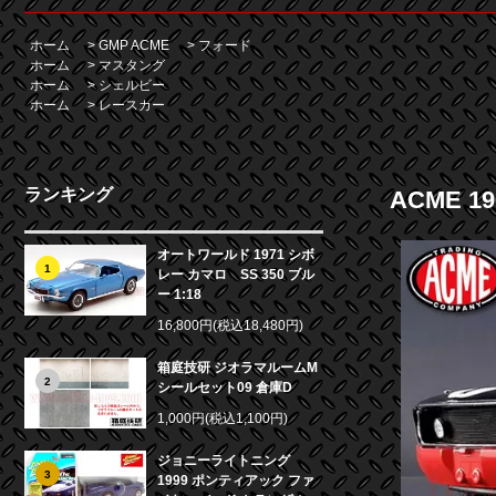
ホーム
>
GMP ACME
>
フォード
ホーム
>
マスタング
ホーム
>
シェルビー
ホーム
>
レースカー
ランキング
ACME 19
オートワールド 1971 シボ
1
レー カマロ SS 350 ブル
ー 1:18
16,800円(税込18,480円)
箱庭技研 ジオラマルームM
2
シールセット09 倉庫D
1,000円(税込1,100円)
ジョニーライトニング
3
1999 ポンティアック ファ