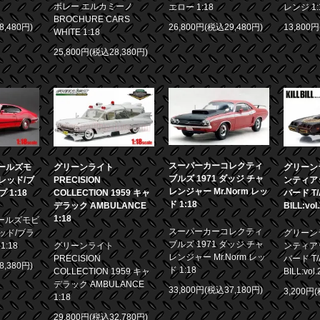
ボレー エルカミーノ
エロー 1:18
レンジ 1:
BROCHURE CARS
8,480円)
26,800円(税込29,480円)
13,800
WHITE 1:18
25,800円(税込28,380円)
スーパーカーコレクティ
 オールズモ
グリーンライト
グリーンラ
ブルズ 1971 ダッジ チャ
0 レッド/ブ
PRECISION
ンティア
レンジャー Mr.Norm レッ
1:18
COLLECTION 1959 キャ
バード T/A
ド 1:18
デラック AMBULANCE
BILL:vol
1:18
 オールズモビ
スーパーカーコレクティ
 レッド/ブラ
グリーンラ
ブルズ 1971 ダッジ チャ
:18
グリーンライト
ンティア
レンジャー Mr.Norm レッ
PRECISION
バード T/A
8,380円)
ド 1:18
COLLECTION 1959 キャ
BILL:vol.
デラック AMBULANCE
33,800円(税込37,180円)
3,200円
1:18
29,800円(税込32,780円)