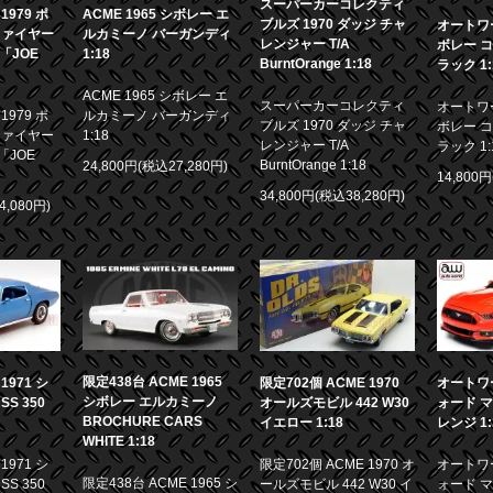
スーパーカーコレクティ
979 ポ
ACME 1965 シボレー エ
ブルズ 1970 ダッジ チャ
オートワー
ファイヤー
ルカミーノ バーガンディ
レンジャー T/A
ボレー コ
画「JOE
1:18
BurntOrange 1:18
ラック 1:
ACME 1965 シボレー エ
スーパーカーコレクティ
オートワー
979 ポ
ルカミーノ バーガンディ
ブルズ 1970 ダッジ チャ
ボレー コ
ファイヤー
1:18
レンジャー T/A
ラック 1:
「JOE
BurntOrange 1:18
24,800円(税込27,280円)
14,800
34,800円(税込38,280円)
4,080円)
限定438台 ACME 1965
971 シ
限定702個 ACME 1970
オートワー
シボレー エルカミーノ
S 350
オールズモビル 442 W30
ォード マ
BROCHURE CARS
イエロー 1:18
レンジ 1:
WHITE 1:18
971 シ
限定702個 ACME 1970 オ
オートワー
限定438台 ACME 1965 シ
S 350
ールズモビル 442 W30 イ
ォード マ