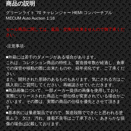
商品の説明
グリーンライト '70 チャレンジャー HEMI コンバーチブル
MECUM Auto Auction 1:18
セール商品に関しては、返品・交換が出来ませんので御了承くだ
さい。
-注意事項-
■外箱には若干のダメージがある場合があります。
これは、コレクション商品の特性上、製造後年数が経過し、倉庫
での保管や移動の際に出来たものや、経年劣化です。ご了承くだ
さい。
また、開封された形跡のあるものもあります。気にされる方はご
購入前にご質問してください。再確認させていただきます。
■商品画像について、一部メーカー提供の画像を使用しており、
実際にリリースされた商品と一部仕様が変更されている場合がご
ざいます。その際は、実際の商品の仕様を優先とさせて頂きま
す。
■基本的には量産製品ですので、製造段階でできたと思われる塗
装ムラ、欠け、汚れ、接着不良等はご了承下さい。あきらかな損
傷の場合は記載しております。