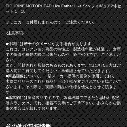
FIGURINE MOTORHEAD Like Father Like Son フィギュア2体セ
ット 1：18
※ミニカーは付属しませんので、ご注意ください。
-注意事項-
■外箱には若干のダメージがある場合があります。
これは、コレクション商品の特性上、製造後年数が経過し、倉庫
での保管や移動の際に出来たものや、経年劣化です。ご了承くだ
さい。
また、開封された形跡のあるものもあります。気にされる方はご
購入前にご質問してください。再確認させていただきます。
■商品画像について、一部メーカー提供の画像を使用しており、
実際にリリースされた商品と一部仕様が変更されている場合がご
ざいます。その際は、実際の商品の仕様を優先とさせて頂きま
す。
■基本的には量産製品ですので、製造段階でできたと思われる塗
装ムラ、欠け、汚れ、接着不良等はご了承下さい。あきらかな損
傷の場合は記載しております。
その他の詳細情報