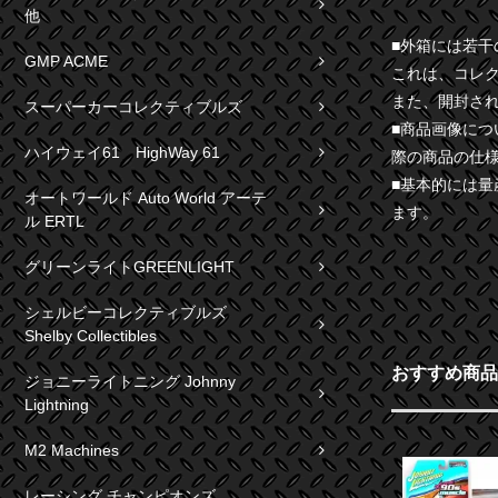
他
■外箱には若
GMP ACME
これは、コレ
また、開封さ
スーパーカーコレクティブルズ
■商品画像に
ハイウェイ61 HighWay 61
際の商品の仕
■基本的には
オートワールド Auto World アーテ
ます。
ル ERTL
グリーンライトGREENLIGHT
シェルビーコレクティブルズ
Shelby Collectibles
おすすめ商品
ジョニーライトニング Johnny
Lightning
M2 Machines
レーシング チャンピオンズ