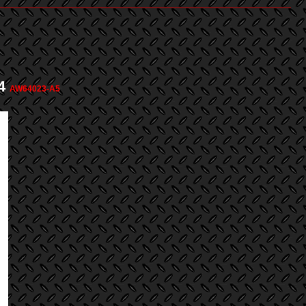
4
AW64023-A5