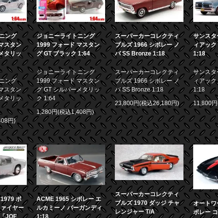
ニング
ジョニーライトニング
スーパーカーコレクティ
サンスター
 マスタン
1999 フォード マスタン
ブルズ 1966 シボレー ノ
ィアック 
ーメタリッ
グ GT ブラック 1:64
バ SS Bronze 1:18
1:18
ジョニーライトニング
スーパーカーコレクティ
サンスター
ニング
1999 フォード マスタン
ブルズ 1966 シボレー ノ
ィアック 
 マスタン
グ GT シルバーメタリッ
バ SS Bronze 1:18
1:18
ーメタリッ
ク 1:64
23,800円(税込26,180円)
11,800
1,280円(税込1,408円)
408円)
スーパーカーコレクティ
979 ポ
ACME 1965 シボレー エ
ブルズ 1970 ダッジ チャ
オートワー
ファイヤー
ルカミーノ バーガンディ
レンジャー T/A
ボレー コ
画「JOE
1:18