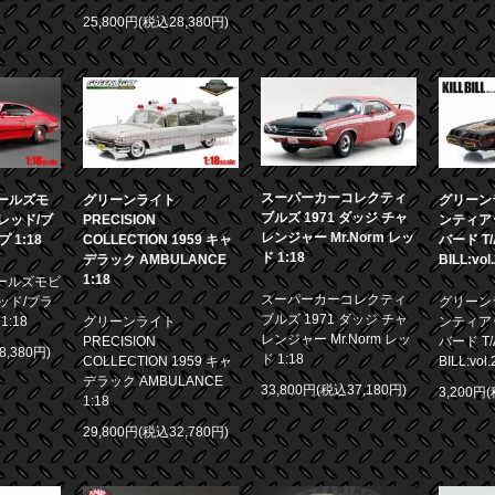
25,800円(税込28,380円)
スーパーカーコレクティ
 オールズモ
グリーンライト
グリーンラ
ブルズ 1971 ダッジ チャ
0 レッド/ブ
PRECISION
ンティア
レンジャー Mr.Norm レッ
1:18
COLLECTION 1959 キャ
バード T/A
ド 1:18
デラック AMBULANCE
BILL:vol
1:18
 オールズモビ
スーパーカーコレクティ
 レッド/ブラ
グリーンラ
ブルズ 1971 ダッジ チャ
:18
グリーンライト
ンティア
レンジャー Mr.Norm レッ
PRECISION
バード T/A
8,380円)
ド 1:18
COLLECTION 1959 キャ
BILL:vol.
デラック AMBULANCE
33,800円(税込37,180円)
3,200円
1:18
29,800円(税込32,780円)