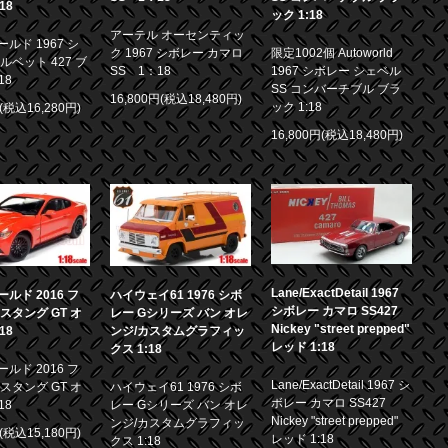
18
ック 1:18
アーテル オーセンティッ
ルド 1967 シ
ク 1967 シボレー カマロ
限定1002個 Autoworld
ルベット 427 ブ
SS 1：18
1967 シボレー シェベル
18
SS コンバーチブル ブラ
16,800円(税込18,480円)
ック 1:18
円(税込16,280円)
16,800円(税込18,480円)
Lane/ExactDetail 1967
ルド 2016 フ
ハイウェイ61 1976 シボ
シボレー カマロ SS427
スタング GT オ
レー Gシリーズ バン オレ
Nickey "street prepped"
18
ンジ/カスタムグラフィッ
レッド 1:18
クス 1:18
ルド 2016 フ
Lane/ExactDetail 1967 シ
スタング GT オ
ハイウェイ61 1976 シボ
ボレー カマロ SS427
18
レー Gシリーズ バン オレ
Nickey "street prepped"
ンジ/カスタムグラフィッ
円(税込15,180円)
レッド 1:18
クス 1:18