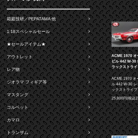
箱庭技研／PEPATAMA 他
1:18スペシャルセール
★セールアイテム★
ACME 1970
アウトレット
ビル 442 W-3
ラックストライプ 
レア物
ACME 1970
ジオラマ フィギア等
ル 442 W-30
ックストライプ 1
マスタング
25,800円(税込2
コルベット
カマロ
トランザム