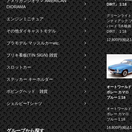
アメリカンジオラマ AMERICAN
DIRT」 1:18
DIORAMA
グリーンライト 1
エンジンミニチュア
ンティアック 
バード T/A 映画
その他ダイキャストモデル
DIRT」 1:18
12,800円(税込1
プラモデル マッスルカーetc.
ブリキ看板(TIN SIGN) 雑貨
スロットカー
ステッカー キーホルダー
オートワールド 1
ボビングヘッド 雑貨
ボレー カマロ S
ブルー 1:18
シェルビーTシャツ
オートワールド 1
ボレー カマロ S
ブルー 1:18
16,800円(税込1
グループから探す