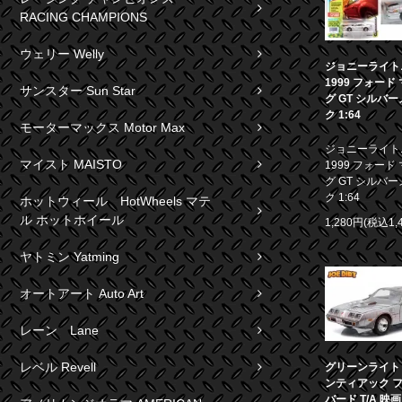
RACING CHAMPIONS
ウェリー Welly
ジョニーライト
1999 フォード
サンスター Sun Star
グ GT シルバ
ク 1:64
モーターマックス Motor Max
ジョニーライト
マイスト MAISTO
1999 フォード
グ GT シルバ
ク 1:64
ホットウィール HotWheels マテ
ル ホットホイール
1,280円(税込1,
ヤトミン Yatming
オートアート Auto Art
レーン Lane
レベル Revell
グリーンライト 1
ンティアック 
バード T/A 映