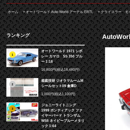
ホーム
>
オートワールド Auto World アーテル ERTL
>
クライスラー モ
ランキング
AutoWo
オートワールド 1971 シボ
1
レー カマロ SS 350 ブル
ー 1:18
16,800円(税込18,480円)
箱庭技研 ジオラマルームM
2
シールセット09 倉庫D
1,000円(税込1,100円)
ジョニーライトニング
3
1999 ポンティアック ファ
イヤーバード トランザム
WS6 ネイビーブルーメタリ
ック 1:64