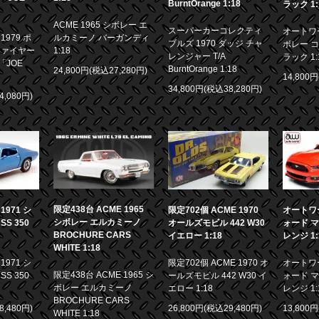
BurntOrange 1:18
ラック 1:
ACME 1965 シボレー エ
スーパーカーコレクティ
オートワー
979 ポ
ルカミーノ バーガンディ
ブルズ 1970 ダッジ チャ
ボレー コ
ファイヤー
1:18
レンジャー T/A
ラック 1:
「JOE
BurntOrange 1:18
24,800円(税込27,280円)
14,800
34,800円(税込38,280円)
4,080円)
限定438台 ACME 1965
971 シ
限定702個 ACME 1970
オートワー
シボレー エルカミーノ
S 350
オールズモビル 442 W30
ォード マ
BROCHURE CARS
イエロー 1:18
レンジ 1:
WHITE 1:18
971 シ
限定702個 ACME 1970 オ
オートワー
限定438台 ACME 1965 シ
S 350
ールズモビル 442 W30 イ
ォード マ
ボレー エルカミーノ
エロー 1:18
レンジ 1:
BROCHURE CARS
8,480円)
26,800円(税込29,480円)
13,800
WHITE 1:18