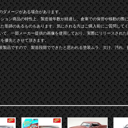
干のダメージがある場合があります。
クション商品の特性上、製造後年数が経過し、倉庫での保管や移動の際
れた形跡のあるものもあります。気にされる方はご購入前にご質問して
ついて、一部メーカー提供の画像を使用しており、実際にリリースされた
様を優先とさせて頂きます。
量産製品ですので、製造段階でできたと思われる塗装ムラ、欠け、汚れ、